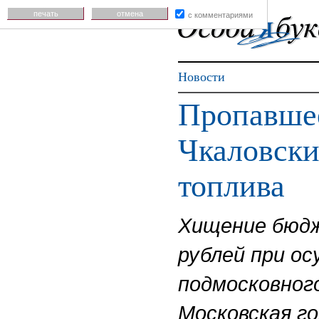
печать
отмена
с комментариями
Новости
Пропавшее
Чкаловски
топлива
Хищение бюдж
рублей при о
подмосковног
Московская го