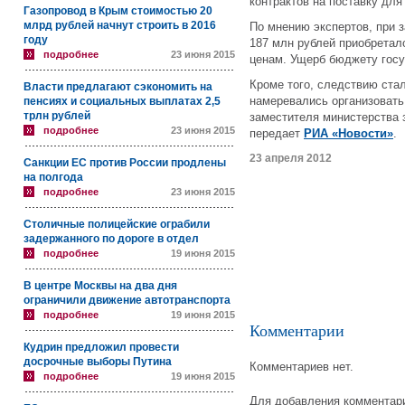
контрактов на поставку дл
Газопровод в Крым стоимостью 20
млрд рублей начнут строить в 2016
По мнению экспертов, при 
году
187 млн рублей приобрета
подробнее
23 июня 2015
ценам. Ущерб бюджету госу
Кроме того, следствию стал
Власти предлагают сэкономить на
намеревались организовать
пенсиях и социальных выплатах 2,5
трлн рублей
заместителя министерства 
подробнее
23 июня 2015
передает
РИА «Новости»
.
23 апреля 2012
Санкции ЕС против России продлены
на полгода
подробнее
23 июня 2015
Столичные полицейские ограбили
задержанного по дороге в отдел
подробнее
19 июня 2015
В центре Москвы на два дня
ограничили движение автотранспорта
подробнее
19 июня 2015
Комментарии
Кудрин предложил провести
досрочные выборы Путина
Комментариев нет.
подробнее
19 июня 2015
Для добавления комментари