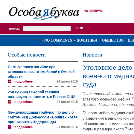
на главную
поиск:
NO COMMENTS
ПОЛИТИКА
ОБЩЕСТВО
ВЫ
Особые новости
Новости
Уголовное дело
Семь человек погибли при
столкновении автомобилей в Омской
военного медик
области
подробнее
24 июня 2015
суда
250 единиц тяжелой техники
Следственный комитет нап
планируют разместить в Европе США
главного военного медика 
подробнее
24 июня 2015
Алексея Никитина, обвиняе
Международный трибунал по делу о
Генерал-майор медицинско
сбитом над Донбассом «Боинге» хотят
управления медицинской с
организовать Нидерланды
обвиняются в получении вз
подробнее
24 июня 2015
фирм в размере около 7 мл