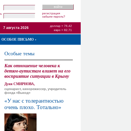
регистрация
ль
забыли пароль?
доллар = 76,42
7 августа 2026
евро = 82,71
ОСОБОЕ ПИСЬМО
Особые темы
Как отношение человека к
детям-аутистам влияет на его
восприятие ситуации в Крыму
Дуня СМИРНОВА,
сценарист, кинорежиссер, учредитель
фонда «Выход»
«У нас с толерантностью
очень плохо. Тотально»