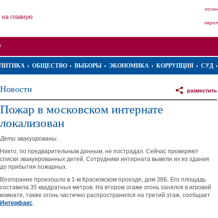
логин
на главную
паро
ЛИТИКА
ОБЩЕСТВО
ВЫБОРЫ
ЭКОНОМИКА
КОРРУПЦИЯ
СУД
Новости
разместить
Пожар в московском интернате
локализован
Дети эвакуированы.
Никто, по предварительным данным, не пострадал. Сейчас проверяют
списки эвакуированных детей. Сотрудники интерната вывели их из здания
до прибытия пожарных.
Возгорание произошло в 1-м Красковском проезде, дом 38Б. Его площадь
составила 35 квадратных метров. На втором этаже огонь занялся в игровой
комнате, также огонь частично распространился на третий этаж, сообщает
Интерфакс
.