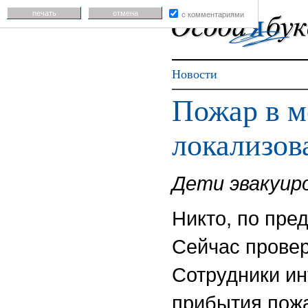
печать
отмена
с комментариями
Новости
Пожар в м
локализов
Дети эвакуир
Никто, по пре
Сейчас провер
Сотрудники ин
прибытия пож