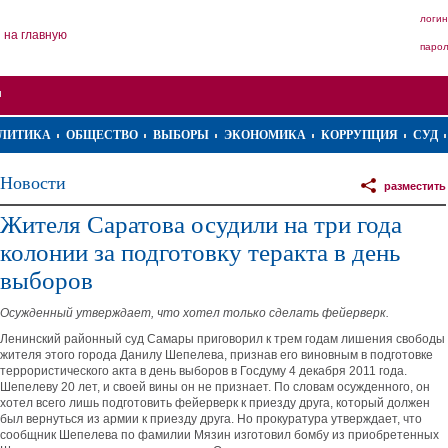
логин
на главную
паро
ЛИТИКА
ОБЩЕСТВО
ВЫБОРЫ
ЭКОНОМИКА
КОРРУПЦИЯ
СУД
Новости
разместить
Жителя Саратова осудили на три года
колонии за подготовку теракта в день
выборов
Осужденный утверждает, что хотел только сделать фейерверк.
Ленинский районный суд Самары приговорил к трем годам лишения свободы
жителя этого города Данилу Шепелева, признав его виновным в подготовке
террористического акта в день выборов в Госдуму 4 декабря 2011 года.
Шепелеву 20 лет, и своей вины он не признает. По словам осужденного, он
хотел всего лишь подготовить фейерверк к приезду друга, который должен
был вернуться из армии к приезду друга. Но прокуратура утверждает, что
сообщник Шепелева по фамилии Мязин изготовил бомбу из приобретенных