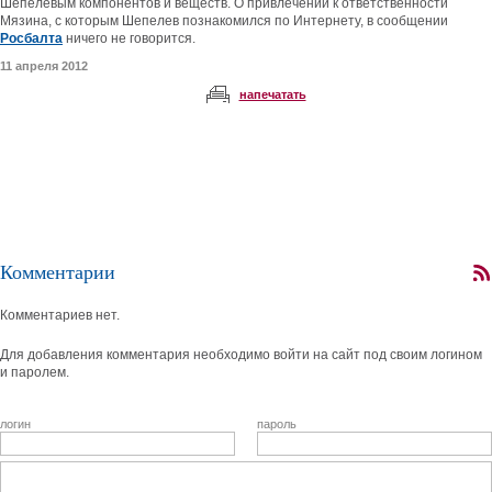
Шепелевым компонентов и веществ. О привлечении к ответственности
Мязина, с которым Шепелев познакомился по Интернету, в сообщении
Росбалта
ничего не говорится.
11 апреля 2012
напечатать
Комментарии
Комментариев нет.
Для добавления комментария необходимо войти на сайт под своим логином
и паролем.
логин
пароль