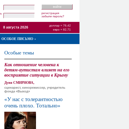
регистрация
ль
забыли пароль?
доллар = 76,42
8 августа 2026
евро = 82,71
ОСОБОЕ ПИСЬМО
Особые темы
Как отношение человека к
детям-аутистам влияет на его
восприятие ситуации в Крыму
Дуня СМИРНОВА,
сценарист, кинорежиссер, учредитель
фонда «Выход»
«У нас с толерантностью
очень плохо. Тотально»