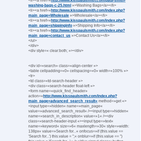
<li><a href=«
http://www.kisspaulsmith.com/paul-smith-
washing-bags-c-25.html
»>Washing Bags</a></li>
<li><a href=«
http://www.kisspaulsmith.com/index.php?
main_page=Wholesale
»>Wholesale</a></li>
<li><a href=«
http://www.kisspaulsmith.com/index.php?
main_page=shippinginfo
»>Shipping Info</a></li>
<li><a href=«
http://www.kisspaulsmith.com/index.php?
main_page=contact_us
»>Contact Us</a></li>
</ul>
</div>
<div style=« clear:both; »></div>
<div id=«search» class=«align-center »>
<table cellpadding=«0» cellspacing=«0» width=«100% »>
<tr>
<td class=«td-search-header »>
<div class=«search-header float-left »>
<form name=«quick_find_header»
action=«
http://www.kisspaulsmith.com/index.php?
main_page=advanced_search_result«
method=»get «>
<input type=»hidden« name=»main_page«
value=»advanced_search_result« /><input type=»hidden«
name=»search_in_description« value=»1« /><div
class=»search-header-input «><input type=»text«
name=»keyword« size=»6« maxlength=»30« style=»width:
138px« value=»Search for...« onfocus=»if (this.value ==
′Search for...′) this.value = ′′;« onblur=»if (this.value == ′′)