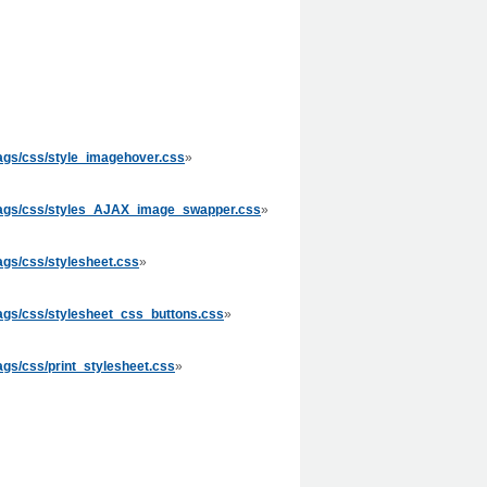
ags/css/style_imagehover.css
»
dbags/css/styles_AJAX_image_swapper.css
»
ags/css/stylesheet.css
»
ags/css/stylesheet_css_buttons.css
»
gs/css/print_stylesheet.css
»