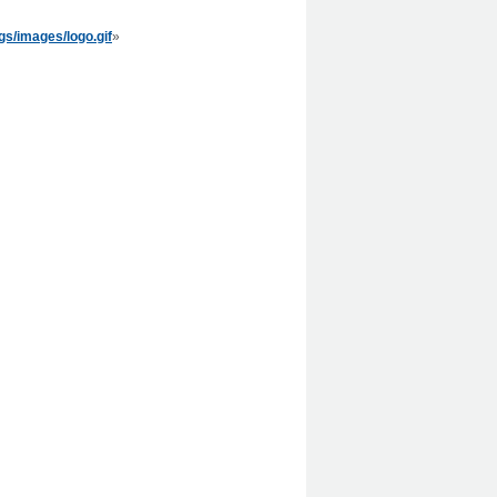
s/images/logo.gif
»