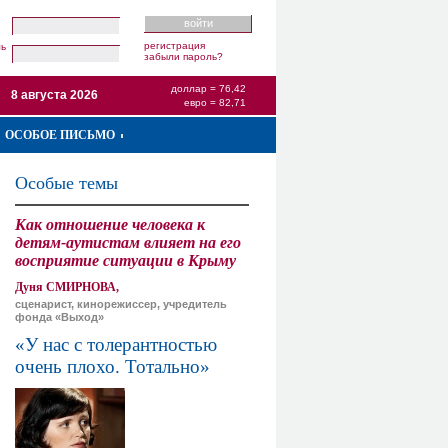
регистрация
ль
забыли пароль?
доллар = 76,42
8 августа 2026
евро = 82,71
ОСОБОЕ ПИСЬМО
Особые темы
Как отношение человека к
детям-аутистам влияет на его
восприятие ситуации в Крыму
Дуня СМИРНОВА,
сценарист, кинорежиссер, учредитель
фонда «Выход»
«У нас с толерантностью
очень плохо. Тотально»