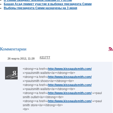
В Сирии ожидают военной помощи от России
Башар Асад примет участие в выборах президента Сирии
Выборы президента Сирии назначены на 3 июня
Комментарии
#21777
26 марта 2012, 11:28
<strong><a href=«
http://www.kisspaulsmith.com/
»>paulsmith wallets</a></strong><br>
<strong><a href=«
http://www.kisspaulsmith.com/
»>paulsmith shoes</a></strong><br>
<strong><a href=«
http://www.kisspaulsmith.com/
»>paulsmith wallets</a></strong><br>
<strong><a href=«
http://www.kisspaulsmith.com/
»>paul
smith outlet</a></strong><br>
<strong><a href=«
http://www.kisspaulsmith.com/
»>paul
smith store</a></strong><br>
<br>