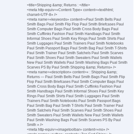
<title>Shipping &amp; Returns : </title>
<meta http-equiv=«Content-Type» content=«text/html;
charset=UTF-8» />
<meta name=«keywords» content=«Paul Smith Belts Paul
Smith Bags Paul Smith Flip Flop Paul Smith Briefcases Paul
Smith Computer Bags Paul Smith Cross Body Bags Paul
Smith Cufflinks Fashion Paul Smith Handbags Paul Smith
Informal Shoes Paul Smith Key Rings Paul Smith Shirts Paul
Smith Luggages Paul Smith Trainers Paul Smith Notebooks
Paul Smith Passport Bags Paul Smith Bag Paul Smith T-Shirts
Paul Smith Trainer Paul Smith Satchels Paul Smith Scarves
Paul Smith Shoes Paul Smith Sweaters Paul Smith Wallets
New Paul Smith Wallets Paul Smith Washing Bags Pual Smith
Scarves PS By Paul Smith Shipping &amp; Returns» />
<meta name=«description» content=« : Shipping &amp;
Returns — Paul Smith Belts Paul Smith Bags Paul Smith Flip
Flop Paul Smith Briefcases Paul Smith Computer Bags Paul
Smith Cross Body Bags Paul Smith Cufflinks Fashion Paul
Smith Handbags Paul Smith Informal Shoes Paul Smith Key
Rings Paul Smith Shirts Paul Smith Luggages Paul Smith
Trainers Paul Smith Notebooks Paul Smith Passport Bags
Paul Smith Bag Paul Smith T-Shirts Paul Smith Trainer Paul
Smith Satchels Paul Smith Scarves Paul Smith Shoes Paul
Smith Sweaters Paul Smith Wallets New Paul Smith Wallets
Paul Smith Washing Bags Pual Smith Scarves PS By Paul
Smith » />
<meta http-equiv=«imagetoolbar» content=«no» />