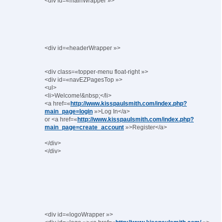
<div id=«mainWrapper »>
<div id=«headerWrapper »>
<div class=«topper-menu float-right »>
<div id=«navEZPagesTop »>
<ul>
<li>Welcome!&nbsp;</li>
<a href=«
http://www.kisspaulsmith.com/index.php?
main_page=login
»>Log In</a>
or <a href=«
http://www.kisspaulsmith.com/index.php?
main_page=create_account
»>Register</a>
</div>
</div>
<div id=«logoWrapper »>