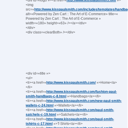
<div id=«logo »><a href=«
http://www.kisspaulsmith.com/
»>
<img
src=«
http://www.kisspaulsmith.com/includes/templates/handbag
alt=«Powered by Zen Cart :: The Art of E-Commerce» title=«
Powered by Zen Cart :: The Art of E-Commerce »
width=«180» height=«63» /></a></div>
</div>
<div class=«clearBoth» /></div>
<div id=«title »>
<ul>
<li><a href=«
http://www.kisspaulsmith.com/
»>Home</a>
</li>
<li><a href=«
http://www.kisspaulsmith.com/fashion-paul-
smith-handbags-c-8.html
»>Handbags</a></li>
<li><a href=«
http://www.kisspaulsmith.com/new-paul-smith-
wallets-c-24.html
»>Wallets</a></li>
<li><a href=«
http://www.kisspaulsmith.com/paul-smith-
satchels-c-19.html
»>Satchels</a></li>
<li><a href=«
http://www.kisspaulsmith.com/paul-smith-
tshirts-c-17.html
»>T-Shirts</a></li>