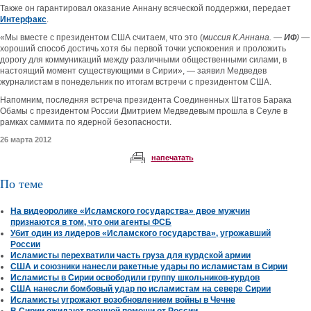
Также он гарантировал оказание Аннану всяческой поддержки, передает
Интерфакс
.
«Мы вместе с президентом США считаем, что это (
миссия К.Аннана. —
ИФ
)
—
хороший способ достичь хотя бы первой точки успокоения и проложить
дорогу для коммуникаций между различными общественными силами, в
настоящий момент существующими в Сирии», — заявил Медведев
журналистам в понедельник по итогам встречи с президентом США.
Напомним, последняя встреча президента Соединенных Штатов Барака
Обамы с президентом России Дмитрием Медведевым прошла в Сеуле в
рамках саммита по ядерной безопасности.
26 марта 2012
напечатать
По теме
На видеоролике «Исламского государства» двое мужчин
признаются в том, что они агенты ФСБ
Убит один из лидеров «Исламского государства», угрожавший
России
Исламисты перехватили часть груза для курдской армии
США и союзники нанесли ракетные удары по исламистам в Сирии
Исламисты в Сирии освободили группу школьников-курдов
США нанесли бомбовый удар по исламистам на севере Сирии
Исламисты угрожают возобновлением войны в Чечне