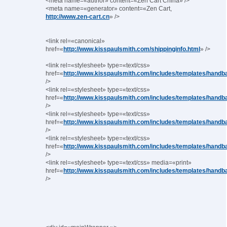
<meta name=«author» content=«Zen Cart China» />
<meta name=«generator» content=«Zen Cart,
http://www.zen-cart.cn
» />
<link rel=«canonical»
href=«
http://www.kisspaulsmith.com/shippinginfo.html
» />
<link rel=«stylesheet» type=«text/css»
href=«
http://www.kisspaulsmith.com/includes/templates/handb
/>
<link rel=«stylesheet» type=«text/css»
href=«
http://www.kisspaulsmith.com/includes/templates/han
/>
<link rel=«stylesheet» type=«text/css»
href=«
http://www.kisspaulsmith.com/includes/templates/handb
/>
<link rel=«stylesheet» type=«text/css»
href=«
http://www.kisspaulsmith.com/includes/templates/handb
/>
<link rel=«stylesheet» type=«text/css» media=«print»
href=«
http://www.kisspaulsmith.com/includes/templates/handba
/>