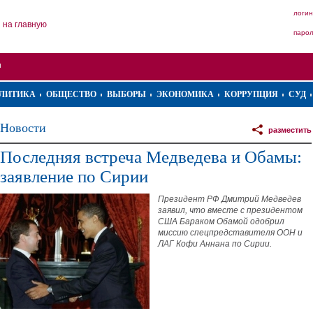
логин
на главную
паро
ЛИТИКА
ОБЩЕСТВО
ВЫБОРЫ
ЭКОНОМИКА
КОРРУПЦИЯ
СУД
Новости
разместить
Последняя встреча Медведева и Обамы:
заявление по Сирии
Президент РФ Дмитрий Медведев
заявил, что вместе с президентом
США Бараком Обамой одобрил
миссию спецпредставителя ООН и
ЛАГ Кофи Аннана по Сирии.