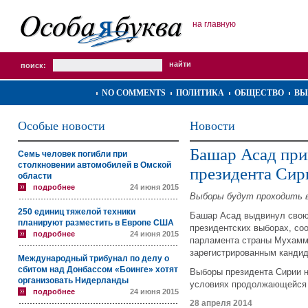
на главную
поиск:
NO COMMENTS
ПОЛИТИКА
ОБЩЕСТВО
ВЫ
Особые новости
Новости
Башар Асад при
Семь человек погибли при
столкновении автомобилей в Омской
президента Сир
области
подробнее
24 июня 2015
Выборы будут проходить в
250 единиц тяжелой техники
Башар Асад
выдвинул свою
планируют разместить в Европе США
президентских выборах, с
подробнее
24 июня 2015
парламента страны Мухамм
зарегистрированным кандид
Международный трибунал по делу о
сбитом над Донбассом «Боинге» хотят
Выборы президента Сирии н
организовать Нидерланды
условиях продолжающейся 
подробнее
24 июня 2015
28 апреля 2014