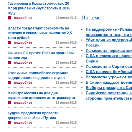
Газопровод в Крым стоимостью 20
млрд рублей начнут строить в 2016
году
По теме
подробнее
23 июня 2015
Власти предлагают сэкономить на
На видеоролике «Ислам
пенсиях и социальных выплатах 2,5
признаются в том, что 
трлн рублей
Убит один из лидеров «
подробнее
23 июня 2015
России
Исламисты перехватили
Санкции ЕС против России продлены
США и союзники нанесл
на полгода
Сирии
подробнее
23 июня 2015
Исламисты в Сирии осв
США нанесли бомбовый 
Столичные полицейские ограбили
Исламисты угрожают в
задержанного по дороге в отдел
В Сирии ожидают воен
подробнее
19 июня 2015
Выборы президента Сир
Сирийские повстанцы з
В центре Москвы на два дня
ограничили движение автотранспорта
стороны правительств
подробнее
19 июня 2015
Кудрин предложил провести
досрочные выборы Путина
подробнее
19 июня 2015