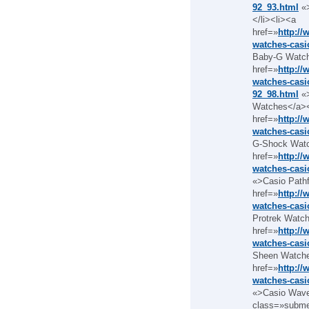
92_93.html
«>
</li><li><a
href=»
http:/
watches-casi
Baby-G Watch
href=»
http:/
watches-casi
92_98.html
«>
Watches</a><
href=»
http:/
watches-casi
G-Shock Watc
href=»
http:/
watches-casi
«>Casio Pathf
href=»
http:/
watches-casi
Protrek Watch
href=»
http:/
watches-casi
Sheen Watche
href=»
http:/
watches-casi
«>Casio Wavec
class=»subm