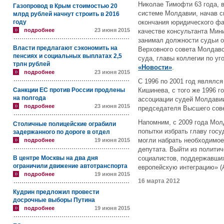
Николае Тимофти 63 года, 
Газопровод в Крым стоимостью 20
системе Молдавии, начав 
млрд рублей начнут строить в 2016
году
окончания юридического фа
подробнее
23 июня 2015
качестве консультанта Мин
занимал должности судьи о
Власти предлагают сэкономить на
Верховного совета Молдавс
пенсиях и социальных выплатах 2,5
суда, главы коллегии по у
трлн рублей
«Новости»
.
подробнее
23 июня 2015
С 1996 по 2001 год являлс
Санкции ЕС против России продлены
Кишинева, с того же 1996 
на полгода
ассоциации судей Молдавии
подробнее
23 июня 2015
председателя Высшего сове
Напомним, с 2009 года Мол
Столичные полицейские ограбили
попытки избрать главу госу
задержанного по дороге в отдел
могли набрать необходимое
подробнее
19 июня 2015
депутата. Выйти из политич
В центре Москвы на два дня
социалистов, поддержавши
ограничили движение автотранспорта
европейскую интеграцию» (
подробнее
19 июня 2015
16 марта 2012
Кудрин предложил провести
досрочные выборы Путина
подробнее
19 июня 2015