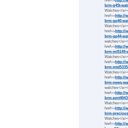
href=»
http:/
brm-g45t-wat
Watches</a><
href=»
http:/
brm-gp40-wat
Watches</a><
href=»
http:/
brm-gp44-wat
watches</a></
href=»
http:/
brm-mt5149-w
Watches</a><
href=»
http:/
brm-mtd5335-
Watches</a><
href=»
http:/
brm-news-wat
watches</a></
href=»
http:/
brm-pmt4043-
Watches</a><
href=»
http:/
brm-precious
Watches</a><
href=»
http:/