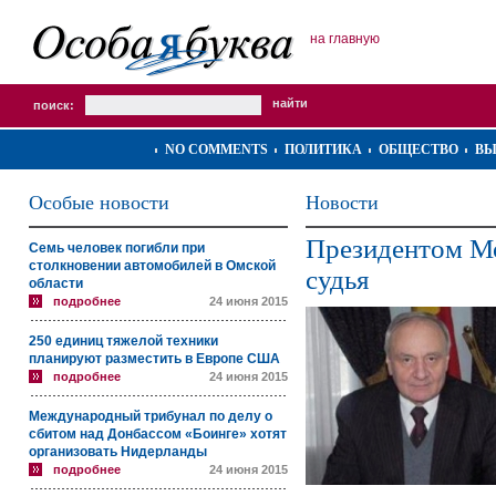
на главную
поиск:
NO COMMENTS
ПОЛИТИКА
ОБЩЕСТВО
ВЫ
Особые новости
Новости
Президентом М
Семь человек погибли при
столкновении автомобилей в Омской
судья
области
подробнее
24 июня 2015
250 единиц тяжелой техники
планируют разместить в Европе США
подробнее
24 июня 2015
Международный трибунал по делу о
сбитом над Донбассом «Боинге» хотят
организовать Нидерланды
подробнее
24 июня 2015