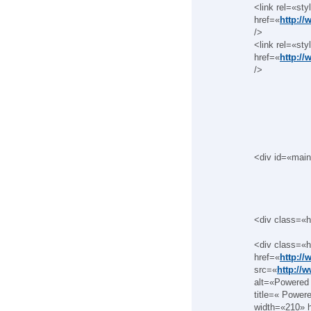
<link rel=«st
href=«
http:/
/>
<link rel=«st
href=«
http:/
/>
<div id=«mai
<div class=«
<div class=«h
href=«
http:/
src=«
http://
alt=«Powered 
title=« Power
width=«210» 