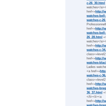
c-26_30.html
watches</a></
href=»
http://
watches-bell-
watches-c-26
Professionnel
href=»
http://
watches-bell-
26_28.html
«>
watches</a></
href=»
http:/
watches-c-34
class=»level2
href=»
http:/
watches-blac
Ladies watche
<a href=»
htt
watches-c-36
class=»level2
href=»
http:/
watches-breg
36_37.html
«>
</li><li><a
href=»
http:/
watches-bregu