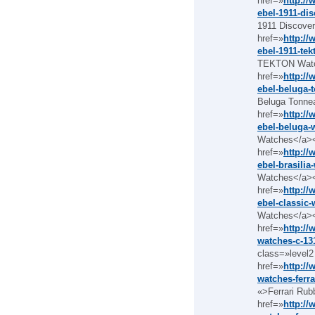
href=»
http:/
ebel-1911-di
1911 Discove
href=»
http:/
ebel-1911-te
TEKTON Watch
href=»
http:/
ebel-beluga-
Beluga Tonne
href=»
http:/
ebel-beluga-
Watches</a><
href=»
http:/
ebel-brasilia
Watches</a><
href=»
http:/
ebel-classic
Watches</a><
href=»
http://
watches-c-13
class=»level2
href=»
http://
watches-ferr
«>Ferrari Rub
href=»
http://