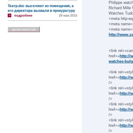
Philippe wat
Театр.doc выселяют из помещения, а
Richard Mill
его директора вызвали в прокуратуру
Watches Tudo
подробнее
29 мая 2015
<meta http-eq
<meta name=«
<meta name=«
архив новостей
http://www.ze
<link rel=«can
href=«
http:/
watches-bulg
<link rel=«st
href=«
http:/
/>
<link rel=«st
href=«
http:/
/>
<link rel=«st
href=«
http:/
/>
<link rel=«st
href=«
http:/
/>