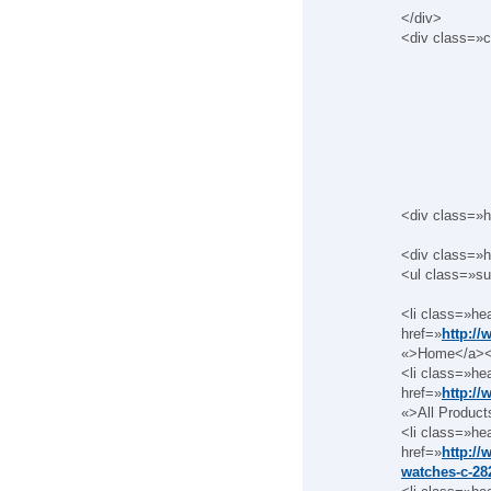
</div>
<div class=»c
<div class=»
<div class=»h
<ul class=»s
<li class=»he
href=»
http:/
«>Home</a></
<li class=»hea
href=»
http:/
«>All Product
<li class=»hea
href=»
http:/
watches-c-28