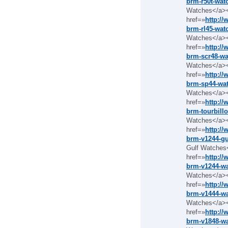
brm-r50t-wat
Watches</a><
href=»
http:/
brm-rl45-wat
Watches</a><
href=»
http:/
brm-scr48-wa
Watches</a><
href=»
http:/
brm-sp44-wat
Watches</a><
href=»
http:/
brm-tourbill
Watches</a><
href=»
http:/
brm-v1244-gu
Gulf Watches<
href=»
http:/
brm-v1244-wa
Watches</a><
href=»
http:/
brm-v1444-wa
Watches</a><
href=»
http:/
brm-v1848-wa