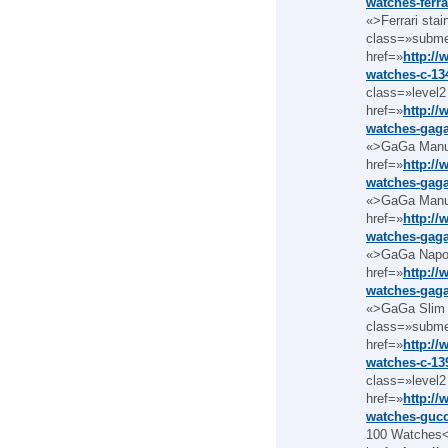
watches-ferra
«>Ferrari stai
class=»subm
href=»
http:/
watches-c-13
class=»level2
href=»
http:/
watches-gag
«>GaGa Manua
href=»
http:/
watches-gag
«>GaGa Manua
href=»
http:/
watches-gaga
«>GaGa Napol
href=»
http:/
watches-gaga
«>GaGa Slim 
class=»subm
href=»
http:/
watches-c-13
class=»level2
href=»
http:/
watches-gucc
100 Watches<