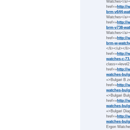
Watches</a><
href=»
http:/
brm-v644-wat
Watches</a><
href=»
http:/
brm-v738-wat
Watches</a><
href=»
http:/
brm-w-watche
</li></ul></l
href=»
http:/
watches-c-73
class=»level2
href=»
http:/
watches-bulg
«>Bulgari B.z
href=»
http:/
watches-bulg
«>Bulgari Bul
href=»
http:/
watches-bulg
«>Bulgari Dia
href=»
http:/
watches-bulg
Ergon Watche