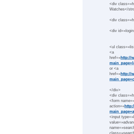
<div class=«h
Watches</str
<div class=«h
<div id=«logi
<ul class=«list
<a
href=«
http:/
main_page=l
or <a
href=«
http:/
main_page=c
</div>
<div class=«h
<form name=«
action=«
http
main_page=a
<input type=
value=»advan
name=»search
class=»search-