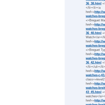
36_38.html
«>
</li><li><a
href=»
http:/
watches-breg
«>Breguet Mar
href=»
http:/
watches-bregu
36_40.html
«>
Watch</a></l
href=»
http:/
watches-breg
«>Breguet Typ
href=»
http:/
watches-bregu
36_42.html
«>
</li></ul></l
href=»
http://
watches-c-43
class=»level2
href=»
http://
watches-breit
43_45.html
«>
watches</a></
href=»
http://
watches-breit