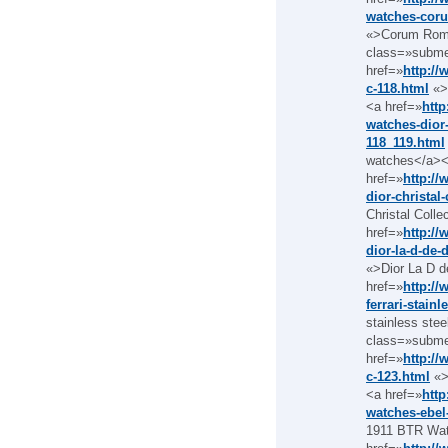
watches-coru
«>Corum Romvl
class=»subm
href=»
http:/
c-118.html
«>D
<a href=»
htt
watches-dior-
118_119.html
watches</a></
href=»
http:/
dior-christal
Christal Coll
href=»
http:/
dior-la-d-de-
«>Dior La D d
href=»
http:/
ferrari-stain
stainless stee
class=»subm
href=»
http:/
c-123.html
«>
<a href=»
htt
watches-ebel
1911 BTR Wat