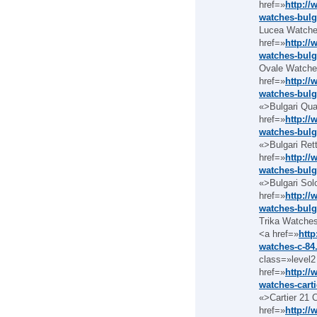
href=»
http:/
watches-bulg
Lucea Watche
href=»
http:/
watches-bulg
Ovale Watche
href=»
http:/
watches-bulg
«>Bulgari Qua
href=»
http:/
watches-bulg
«>Bulgari Ret
href=»
http:/
watches-bulg
«>Bulgari So
href=»
http:/
watches-bulg
Trika Watches
<a href=»
http
watches-c-84
class=»level2
href=»
http://
watches-cart
«>Cartier 21 
href=»
http://