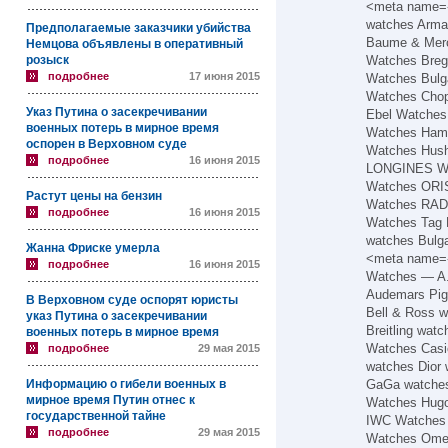
<meta name=«
watches Arma
Предполагаемые заказчики убийства
Baume & Merc
Немцова объявлены в оперативный
розыск
Watches Breg
подробнее
17 июня 2015
Watches Bulg
Watches Chop
Указ Путина о засекречивании
Ebel Watches
военных потерь в мирное время
Watches Hami
оспорен в Верховном суде
Watches Hus
подробнее
16 июня 2015
LONGINES W
Watches ORIS
Растут цены на бензин
Watches RADO
подробнее
16 июня 2015
Watches Tag 
watches Bulga
Жанна Фриске умерла
<meta name=«d
подробнее
16 июня 2015
Watches — A.
Audemars Pig
В Верховном суде оспорят юристы
Bell & Ross 
указ Путина о засекречивании
Breitling wat
военных потерь в мирное время
Watches Casi
подробнее
29 мая 2015
watches Dior 
Информацию о гибели военных в
GaGa watches
мирное время Путин отнес к
Watches Hugo
государственной тайне
IWC Watches
подробнее
29 мая 2015
Watches Ome