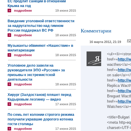
ЕС продлит санкции в отношении
Крыма на год
подробнее
19 июня 2015
Введение уголовной ответственности
за надругательство над гимном
Комментарии
России поддержал ВС РФ
подробнее
18 июня 2015
#2
16 марта 2012, 21:19
Музыканты обвиняют «Нашествие» в
милитаризации
<ul><li><str
подробнее
18 июня 2015
href=«
http:/
wacthes</a></
Уголовное дело завели на
href=«
http:/
руководителя ЭПО «Русские» за
призывы к экстремистской
on sale</a></
деятельности
href=«
http:/
подробнее
18 июня 2015
Replica Wacth
href=«
http:/
Хирург (Залдостанов) пляшет перед
Breguet Wact
Кадыровым лезгинку — видео
href=«
http:/
подробнее
17 июня 2015
Watches</a><
По семь лет колонии строгого режима
<title>Bulgari
получили укравшие дорогого котенка
<meta http-eq
гости столицы
charset=UTF-
подробнее
17 июня 2015