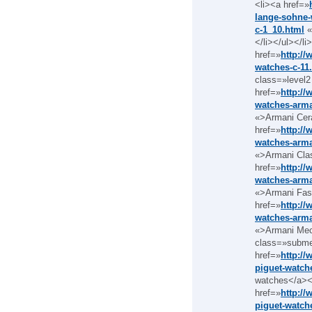
<li><a href=»
lange-sohne-
c-1_10.html
«
</li></ul></l
href=»
http:/
watches-c-11
class=»level2
href=»
http:/
watches-arma
«>Armani Cer
href=»
http:/
watches-arma
«>Armani Cla
href=»
http:/
watches-arma
«>Armani Fas
href=»
http:/
watches-arma
«>Armani Mecc
class=»subm
href=»
http:/
piguet-watch
watches</a><u
href=»
http:/
piguet-watch