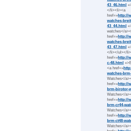
43_46.html
«>
</li><li><a
href=»
http://
watches-breit
43_44.html
«>
watches</a></
href=»
http://
watches-breit
43_47.html
«>
</li></ul></l
href=»
http:/
c-48.html
«>B
<a href=»
htt
watches-brm-
Watches</a><
href=»
http:/
brm-birotor-
Watches</a><
href=»
http:/
brm-cr44-wat
Watches</a><
href=»
http:/
brm-ct48-wat
Watches</a><