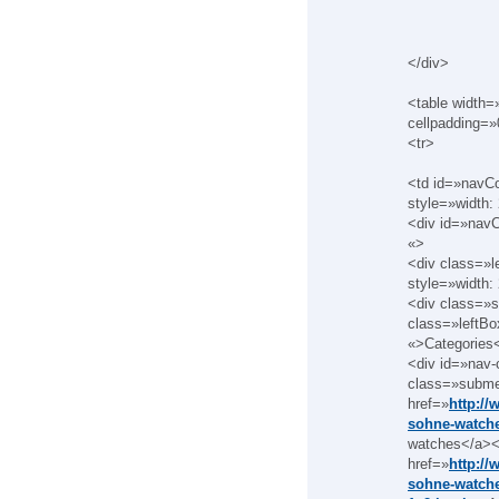
</div>
<table width
cellpadding=
<tr>
<td id=»navC
style=»width:
<div id=»nav
«>
<div class=»l
style=»width:
<div class=»s
class=»leftBo
«>Categories
<div id=»nav-
class=»subm
href=»
http:/
sohne-watche
watches</a><u
href=»
http:/
sohne-watche