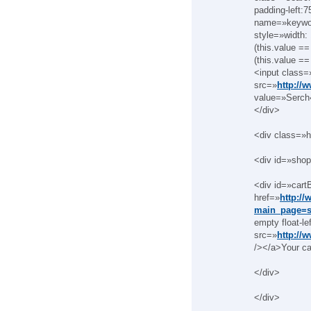
padding-left:
name=»keywor
style=»width:
(this.value == 
(this.value == 
<input class=
src=»
http://
value=»Serch
</div>
<div class=»h
<div id=»shop
<div id=»car
href=»
http:/
main_page=s
empty float-le
src=»
http://
/></a>Your ca
</div>
</div>