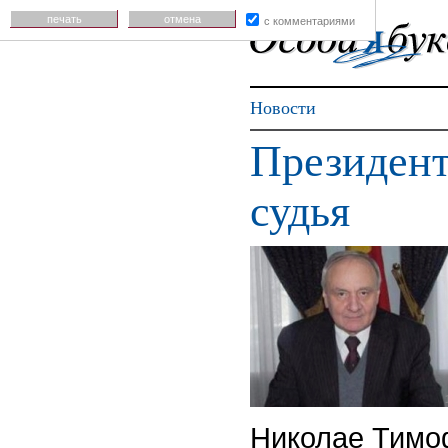
печать
отмена
с комментариями
Новости
Президен
судья
Николае Тимоф