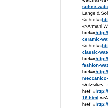
watches</a><
sohne-watc
Lange & Soh
<a href=»
ht
«>Armani Wa
href=»
http:
ceramic-wa
<a href=»
ht
classic-wat
href=»
http:
fashion-wa
href=»
http:
meccanico-
</ul></li><
href=»
http:
16.html
«>Au
href=»
http: