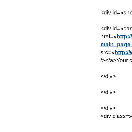
<div id=»sh
<div id=»ca
href=»
http:
main_page
src=»
http:/
/></a>Your c
</div>
</div>
</div>
<div class=»