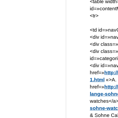
<table widt
id=»conten
<tr>
<td id=»nav
<div id=»na
<div class=
<div class=
id=»categor
<div id=»na
href=»
http:
1.html
«>A. 
href=»
http:
lange-sohn
watches</a><
sohne-watc
& Sohne Cab