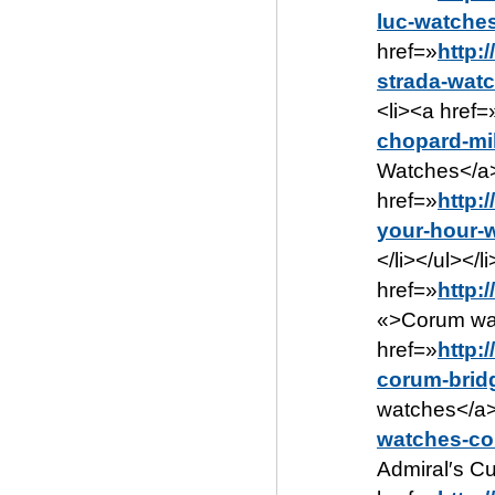
luc-watche
href=»
http:
strada-wat
<li><a href=
chopard-mil
Watches</a>
href=»
http:
your-hour-
</li></ul></
href=»
http:
«>Corum wat
href=»
http:
corum-brid
watches</a><
watches-co
Admiral′s C