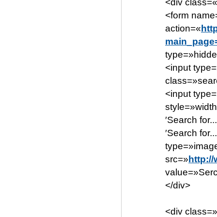
<div class=
<form name
action=«
htt
main_page=
type=»hidd
<input type
class=»searc
<input typ
style=»width
′Search for...
′Search for.
type=»imag
src=»
http:/
value=»Serc
</div>
<div class=