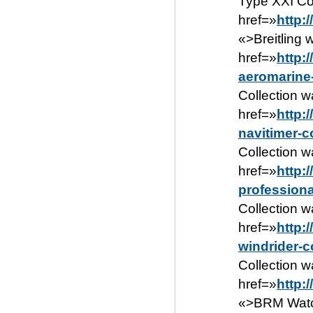
Type XXI Co
href=»
http:
«>Breitling 
href=»
http:
aeromarine-
Collection w
href=»
http:
navitimer-c
Collection w
href=»
http:
professiona
Collection w
href=»
http:
windrider-c
Collection w
href=»
http:
«>BRM Watch