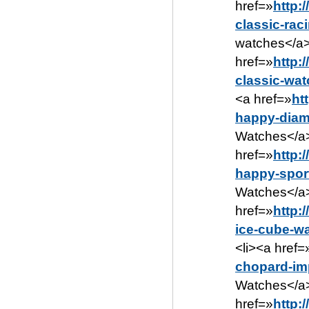
href=»
http:
classic-rac
watches</a>
href=»
http:
classic-wa
<a href=»
ht
happy-diam
Watches</a>
href=»
http:
happy-spor
Watches</a>
href=»
http:
ice-cube-w
<li><a href=
chopard-im
Watches</a>
href=»
http: