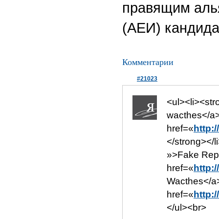
правящим аль
(АЕИ) кандида
Комментарии
#21023
<ul><li><st
wacthes</a>
href=«
http:
</strong></l
»>Fake Repl
href=«
http:
Wacthes</a>
href=«
http:
</ul><br>