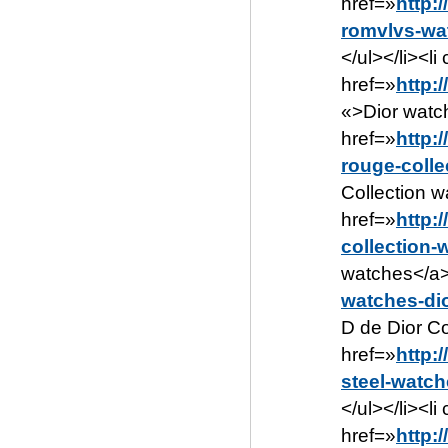
href=»
http:
romvlvs-wa
</ul></li><
href=»
http:
«>Dior watc
href=»
http:
rouge-colle
Collection w
href=»
http:
collection-
watches</a><
watches-dio
D de Dior Co
href=»
http:
steel-watch
</ul></li><
href=»
http: