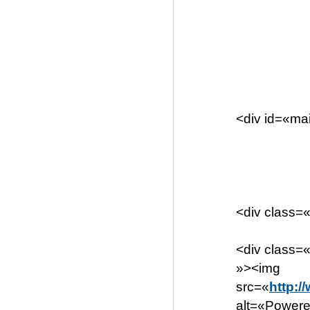
<div id=«ma
<div class=
<div class=
»><img
src=«
http:/
alt=«Powere