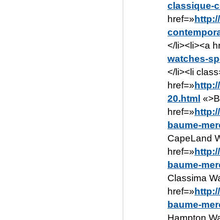
classique-c
href=»
http:
contemporai
</li><li><a h
watches-spo
</li><li cl
href=»
http:
20.html
«>Ba
href=»
http:
baume-merc
CapeLand Wa
href=»
http:
baume-merc
Classima Wa
href=»
http:
baume-merc
Hampton Wat