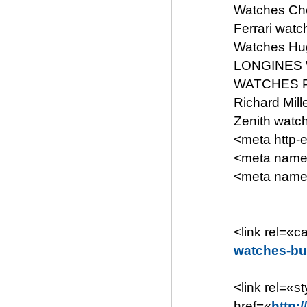
Watches Ch
Ferrari wat
Watches Hu
LONGINES 
WATCHES Pa
Richard Mil
Zenith watch
<meta http-
<meta name=
<meta name
<link rel=«c
watches-bu
<link rel=«s
href=«
http: