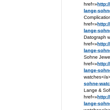
href=»
http:
lange-sohn
Complicatio
href=»
http:
lange-sohn
Datograph w
href=»
http:
lange-sohn
Sohne Jewel
href=»
http:
lange-sohn
watches</a><
sohne-watc
Lange & Soh
href=»
http:
lange-sohn