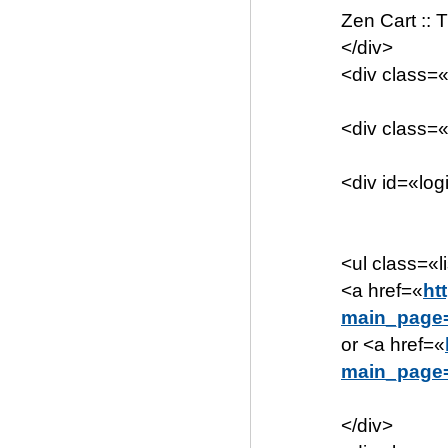
Zen Cart ::
</div>
<div class=
<div class=
<div id=«lo
<ul class=«li
<a href=«
ht
main_page=
or <a href=«
main_page=
</div>