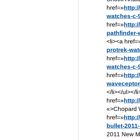
href=»
http:
watches-c-
href=»
http:
pathfinder-
<li><a href=
protrek-wat
href=»
http:
watches-c-
href=»
http:
waveceptor
</li></ul></
href=»
http:
«>Chopard W
href=»
http:
bullet-201
2011 New Mo