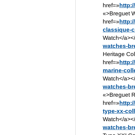
href=»
http:
«>Breguet W
href=»
http:
classique-c
Watch</a></l
watches-bre
Heritage Col
href=»
http:
marine-coll
Watch</a></l
watches-bre
«>Breguet R
href=»
http:
type-xx-col
Watch</a></l
watches-bre