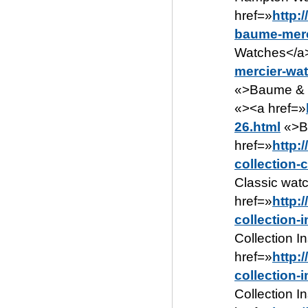
href=»
http:
baume-merc
Watches</a>
mercier-wa
«>Baume & M
«><a href=»
26.html
«>Be
href=»
http:
collection-
Classic watc
href=»
http:
collection-
Collection I
href=»
http:
collection-
Collection I