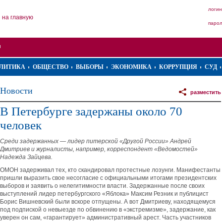
логин
на главную
паро
ЛИТИКА
ОБЩЕСТВО
ВЫБОРЫ
ЭКОНОМИКА
КОРРУПЦИЯ
СУД
Новости
разместить
В Петербурге задержаны около 70
человек
Среди задержанных — лидер питерской «Другой России» Андрей
Дмитриев и журналисты, например, корреспондент «Ведомостей»
Надежда Зайцева.
ОМОН задерживал тех, кто скандировал протестные лозунги. Манифестанты
пришли выразить свое несогласие с официальными итогами президентских
выборов и заявить о нелегитимности власти. Задержанные после своих
выступлений лидер петербургского «Яблока» Максим Резник и публицист
Борис Вишневский были вскоре отпущены. А вот Дмитриеву, находящемуся
под подпиской о невыезде по обвинению в «экстремизме», задержание, как
уверен он сам, «гарантирует» административный арест. Часть участников