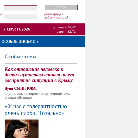
регистрация
ль
забыли пароль?
доллар = 76,42
7 августа 2026
евро = 82,71
ОСОБОЕ ПИСЬМО
Особые темы
Как отношение человека к
детям-аутистам влияет на его
восприятие ситуации в Крыму
Дуня СМИРНОВА,
сценарист, кинорежиссер, учредитель
фонда «Выход»
«У нас с толерантностью
очень плохо. Тотально»