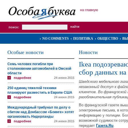
на главную
поиск:
NO COMMENTS
ПОЛИТИКА
ОБЩЕСТВО
ВЫ
Особые новости
Новости
Ikea подозреваю
Семь человек погибли при
столкновении автомобилей в Омской
сбор данных на
области
подробнее
24 июня 2015
Шведского мебельного гига
незаконный доступ к файла
250 единиц тяжелой техники
клиентов. Во французской 
планируют разместить в Европе США
разоблачительная публикац
подробнее
24 июня 2015
Во французской газете вышл
Международный трибунал по делу о
электронные письма, в кот
сбитом над Донбассом «Боинге» хотят
информацию у полиции. Бол
организовать Нидерланды
возможной судимости сотру
подробнее
24 июня 2015
передает
Газета.Ru
.