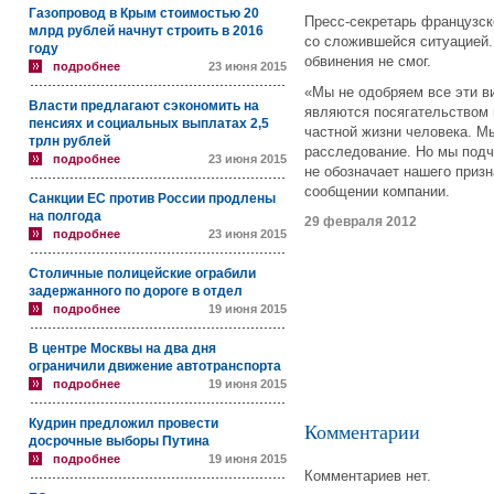
Газопровод в Крым стоимостью 20
Пресс-секретарь французск
млрд рублей начнут строить в 2016
со сложившейся ситуацией.
году
обвинения не смог.
подробнее
23 июня 2015
«Мы не одобряем все эти в
Власти предлагают сэкономить на
являются посягательством н
пенсиях и социальных выплатах 2,5
частной жизни человека. М
трлн рублей
расследование. Но мы подч
подробнее
23 июня 2015
не обозначает нашего приз
сообщении компании.
Санкции ЕС против России продлены
на полгода
29 февраля 2012
подробнее
23 июня 2015
Столичные полицейские ограбили
задержанного по дороге в отдел
подробнее
19 июня 2015
В центре Москвы на два дня
ограничили движение автотранспорта
подробнее
19 июня 2015
Кудрин предложил провести
Комментарии
досрочные выборы Путина
подробнее
19 июня 2015
Комментариев нет.