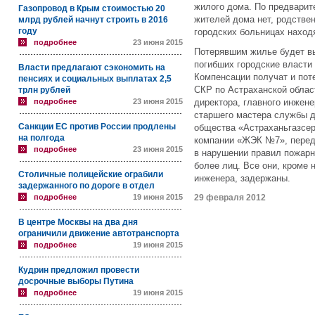
жилого дома. По предварит
Газопровод в Крым стоимостью 20
жителей дома нет, родстве
млрд рублей начнут строить в 2016
году
городских больницах наход
подробнее
23 июня 2015
Потерявшим жилье будет в
погибших городские власти
Власти предлагают сэкономить на
Компенсации получат и по
пенсиях и социальных выплатах 2,5
СКР по Астраханской облас
трлн рублей
подробнее
23 июня 2015
директора, главного инжене
старшего мастера службы д
Санкции ЕС против России продлены
общества «Астраханьгазсер
на полгода
компании «ЖЭК №7», пере
подробнее
23 июня 2015
в нарушении правил пожарн
более лиц. Все они, кроме 
Столичные полицейские ограбили
инженера, задержаны.
задержанного по дороге в отдел
подробнее
19 июня 2015
29 февраля 2012
В центре Москвы на два дня
ограничили движение автотранспорта
подробнее
19 июня 2015
Кудрин предложил провести
досрочные выборы Путина
подробнее
19 июня 2015