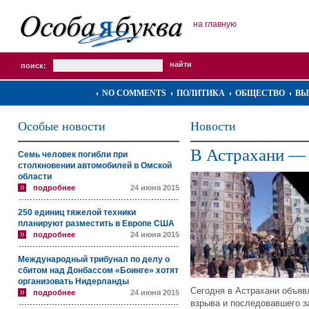
на главную
поиск:
NO COMMENTS
ПОЛИТИКА
ОБЩЕСТВО
ВЫ
Особые новости
Новости
В Астрахани — 
Семь человек погибли при
столкновении автомобилей в Омской
области
подробнее
24 июня 2015
250 единиц тяжелой техники
планируют разместить в Европе США
подробнее
24 июня 2015
Международный трибунал по делу о
сбитом над Донбассом «Боинге» хотят
организовать Нидерланды
Сегодня в Астрахани объяв
подробнее
24 июня 2015
взрыва и последовавшего з