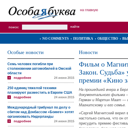
на главную
поиск:
NO COMMENTS
ПОЛИТИКА
ОБЩЕСТВО
ВЫ
Особые новости
Новости
Фильм о Магнит
Семь человек погибли при
столкновении автомобилей в Омской
Закон. Судьба»
области
подробнее
24 июня 2015
премии «Кино з
250 единиц тяжелой техники
На прошедшей вчера в Бер
планируют разместить в Европе США
документального фильма 
подробнее
24 июня 2015
Герман и Мартин Маат — 
Магнитскому и его семье.
Международный трибунал по делу о
сбитом над Донбассом «Боинге» хотят
«Сергей Магнитский верил в
организовать Нидерланды
настолько сильна, что он о
подробнее
24 июня 2015
присудить премию фестива