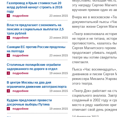
безусловно, большая честь
Газопровод в Крым стоимостью 20
эту награду Сергею Магнит
млрд рублей начнут строить в 2016
вручения премии один из а
году
подробнее
23 июня 2015
Вчера же в московском «Те
документальной пьесы «Час
Власти предлагают сэкономить на
минутах жизни Сергея Магн
пенсиях и социальных выплатах 2,5
трлн рублей
«Театр взволновала история
подробнее
23 июня 2015
не героя и не титана, исто
противостоять, казалось б
Санкции ЕС против России продлены
Сергея Магнитского героем.
на полгода
продолжает убивать людей,
подробнее
23 июня 2015
театре мы хотим свидетель
спектакля.
Столичные полицейские ограбили
задержанного по дороге в отдел
Пьеса «Час восемнадцать»,
подробнее
19 июня 2015
дневников и писем Сергея 
режиссера Михаила Угаров
В центре Москвы на два дня
этого театра.
ограничили движение автотранспорта
«Театр.Док» работает на с
подробнее
19 июня 2015
социального анализа. Завтр
созданный в 2002 году и с
Кудрин предложил провести
досрочные выборы Путина
место в ряду наиболее ори
подробнее
19 июня 2015
отмечает свой день рожден
14 февраля 2012