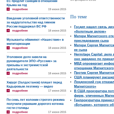
ЕС продлит санкции в отношении
Крыма на год
подробнее
19 июня 2015
По теме
Введение уголовной ответственности
за надругательство над гимном
России поддержал ВС РФ
Госдеп нашел связь дву
подробнее
18 июня 2015
«болотным делом»
Матери Магнитского отк
Музыканты обвиняют «Нашествие» в
преследование сына
милитаризации
Матери Сергея Магнитск
подробнее
18 июня 2015
ее сына
Hermitage Capital: дело
Уголовное дело завели на
оно заведено по приказ
руководителя ЭПО «Русские» за
МВД опровергает инфо
призывы к экстремистской
отношении Магнитского
деятельности
Против Сергея Магнитс
подробнее
18 июня 2015
США планируют расшири
Лондонский суд отказал
Хирург (Залдостанов) пляшет перед
Магнитского»
Кадыровым лезгинку — видео
подробнее
17 июня 2015
В США прокуратура по
фирм, уличенных Магни
По семь лет колонии строгого режима
Генпрокуратура принес
получили укравшие дорогого котенка
«Бутырки», которого о
гости столицы
подробнее
17 июня 2015