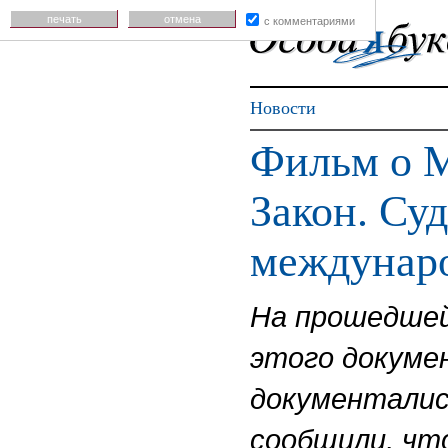
печать
отмена
с комментариями
Новости
Фильм о М
Закон. Су
междунаро
На прошедшей
этого докуме
документалис
сообщили, чт