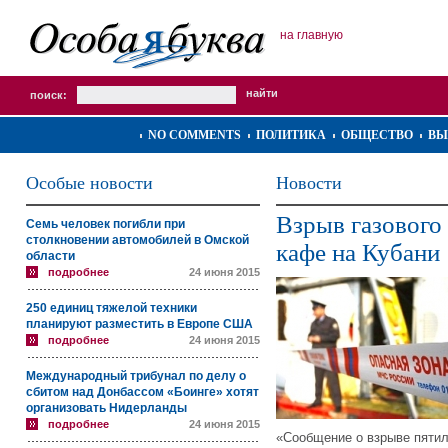
на главную
поиск:
NO COMMENTS
ПОЛИТИКА
ОБЩЕСТВО
ВЫ
Особые новости
Новости
Взрыв газового
Семь человек погибли при
столкновении автомобилей в Омской
кафе на Кубани
области
подробнее
24 июня 2015
250 единиц тяжелой техники
планируют разместить в Европе США
подробнее
24 июня 2015
Международный трибунал по делу о
сбитом над Донбассом «Боинге» хотят
организовать Нидерланды
подробнее
24 июня 2015
«Сообщение о взрыве пятил