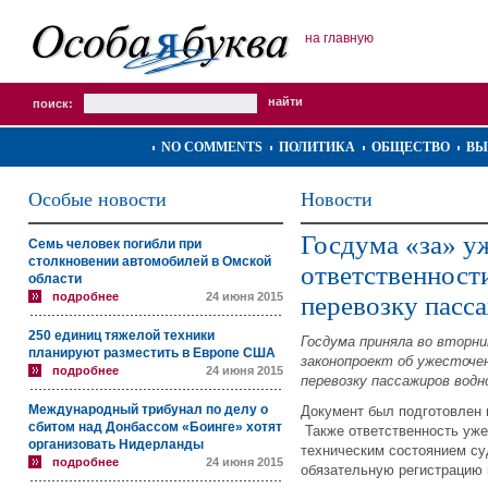
на главную
поиск:
NO COMMENTS
ПОЛИТИКА
ОБЩЕСТВО
ВЫ
Особые новости
Новости
Госдума «за» у
Семь человек погибли при
столкновении автомобилей в Омской
ответственност
области
подробнее
24 июня 2015
перевозку пасс
250 единиц тяжелой техники
Госдума приняла во вторн
планируют разместить в Европе США
законопроект об ужесточе
подробнее
24 июня 2015
перевозку пассажиров водн
Международный трибунал по делу о
Документ был подготовлен 
сбитом над Донбассом «Боинге» хотят
Также ответственность уже
организовать Нидерланды
техническим состоянием суд
подробнее
24 июня 2015
обязательную регистрацию 