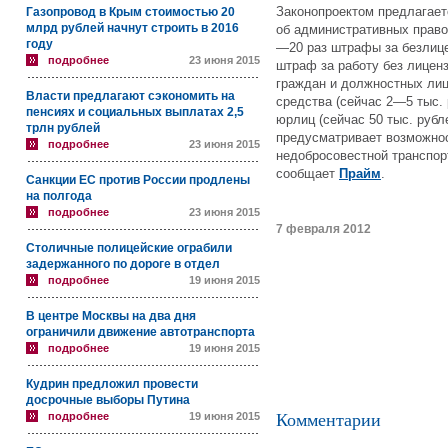
Законопроектом предлагаетс
Газопровод в Крым стоимостью 20
млрд рублей начнут строить в 2016
об административных право
году
—20 раз штрафы за безлице
подробнее
23 июня 2015
штраф за работу без лиценз
граждан и должностных лиц
Власти предлагают сэкономить на
средства (сейчас 2—5 тыс. 
пенсиях и социальных выплатах 2,5
юрлиц (сейчас 50 тыс. рубл
трлн рублей
предусматривает возможнос
подробнее
23 июня 2015
недобросовестной транспорт
сообщает
Прайм
.
Санкции ЕС против России продлены
на полгода
подробнее
23 июня 2015
7 февраля 2012
Столичные полицейские ограбили
задержанного по дороге в отдел
подробнее
19 июня 2015
В центре Москвы на два дня
ограничили движение автотранспорта
подробнее
19 июня 2015
Кудрин предложил провести
досрочные выборы Путина
подробнее
19 июня 2015
Комментарии