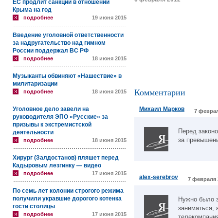
ЕС продлит санкции в отношении
Крыма на год
подробнее
19 июня 2015
Введение уголовной ответственности
за надругательство над гимном
России поддержал ВС РФ
подробнее
18 июня 2015
Музыканты обвиняют «Нашествие» в
милитаризации
Комментарии
подробнее
18 июня 2015
Уголовное дело завели на
Михаил Марков
7 феврал
руководителя ЭПО «Русские» за
призывы к экстремистской
Перед законо
деятельности
за превышен
подробнее
18 июня 2015
Хирург (Залдостанов) пляшет перед
Кадыровым лезгинку — видео
подробнее
17 июня 2015
alex-serebrov
7 февраля 
По семь лет колонии строгого режима
получили укравшие дорогого котенка
Нужно было з
гости столицы
заниматься, 
подробнее
17 июня 2015
телекомпания