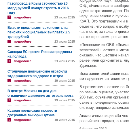
юридических наук, професс
Газопровод в Крым стоимостью 20
ОВД «Якиманка» и сообщили
млрд рублей начнут строить в 2016
административное дело. По
году
нарушении закона о публичн
подробнее
23 июня 2015
КоАП. Это подтвердили и в
отметив, что вопрос о возб
Власти предлагают сэкономить на
частности, за начало движ
пенсиях и социальных выплатах 2,5
настоящее время решается
трлн рублей
подробнее
23 июня 2015
«Позвонили из ОВД «Якиман
заявителей шествия и мити
Санкции ЕС против России продлены
сказали, что шествие нача
на полгода
ранее член оргкомитета, л
подробнее
23 июня 2015
Удальцов.
Столичные полицейские ограбили
Всех заявителей акции выз
задержанного по дороге в отдел
им нарушения активистам г
подробнее
19 июня 2015
В протестном шествии по Я
В центре Москвы на два дня
по разным оценкам, участво
ограничили движение автотранспорта
208 тыс. объявили организ
подробнее
19 июня 2015
сайте в понедельник, ссыл
систему, впервые использо
Кудрин предложил провести
досрочные выборы Путина
Аналогичные акции «За чес
подробнее
19 июня 2015
российских городах, а так
6 февраля 2012