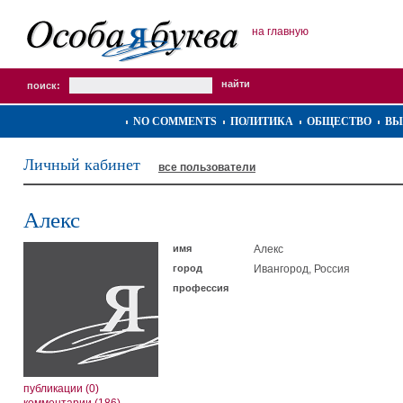
на главную
поиск:
NO COMMENTS
ПОЛИТИКА
ОБЩЕСТВО
ВЫ
Личный кабинет
все пользователи
Алекс
имя
Алекс
город
Ивангород, Россия
профессия
публикации (0)