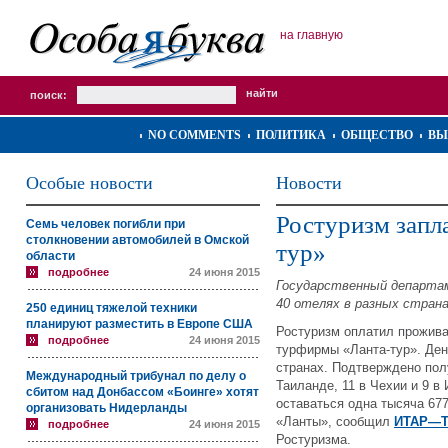
на главную
поиск:
NO COMMENTS
ПОЛИТИКА
ОБЩЕСТВО
ВЫ
Особые новости
Новости
Ростуризм запла
Семь человек погибли при
столкновении автомобилей в Омской
тур»
области
подробнее
24 июня 2015
Государственный департам
40 отелях в разных страна
250 единиц тяжелой техники
планируют разместить в Европе США
Ростуризм оплатил прожива
подробнее
24 июня 2015
турфирмы «Ланта-тур». Ден
странах. Подтверждено пол
Международный трибунал по делу о
Таиланде, 11 в Чехии и 9 в
сбитом над Донбассом «Боинге» хотят
оставаться одна тысяча 67
организовать Нидерланды
«Ланты», сообщил
ИТАР—Т
подробнее
24 июня 2015
Ростуризма.