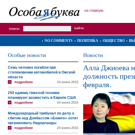
на главную
поиск:
NO COMMENTS
ПОЛИТИКА
ОБЩЕСТВО
ВЫ
Особые новости
Новости
Алла Джиоева н
Семь человек погибли при
столкновении автомобилей в Омской
должность пре
области
подробнее
24 июня 2015
февраля.
250 единиц тяжелой техники
планируют разместить в Европе США
подробнее
24 июня 2015
Международный трибунал по делу о
сбитом над Донбассом «Боинге» хотят
организовать Нидерланды
подробнее
24 июня 2015