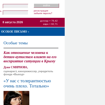
регистрация
ль
забыли пароль?
доллар = 76,42
8 августа 2026
евро = 82,71
ОСОБОЕ ПИСЬМО
Особые темы
Как отношение человека к
детям-аутистам влияет на его
восприятие ситуации в Крыму
Дуня СМИРНОВА,
сценарист, кинорежиссер, учредитель
фонда «Выход»
«У нас с толерантностью
очень плохо. Тотально»