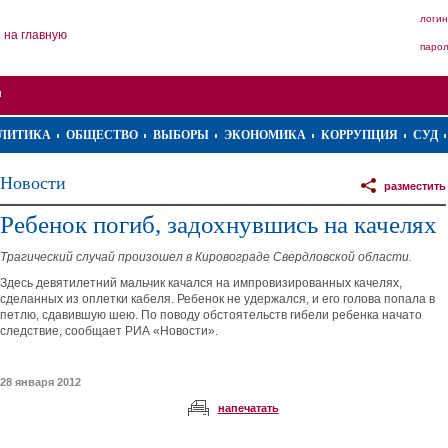
логин
на главную
паро
ЛИТИКА
ОБЩЕСТВО
ВЫБОРЫ
ЭКОНОМИКА
КОРРУПЦИЯ
СУД
Новости
разместить
Ребенок погиб, задохнувшись на качелях
Трагический случай произошел в Кировограде Свердловской области.
Здесь девятилетний мальчик качался на импровизированных качелях,
сделанных из оплетки кабеля. Ребенок не удержался, и его голова попала в
петлю, сдавившую шею. По поводу обстоятельств гибели ребенка начато
следствие, сообщает РИА «Новости».
28 января 2012
напечатать