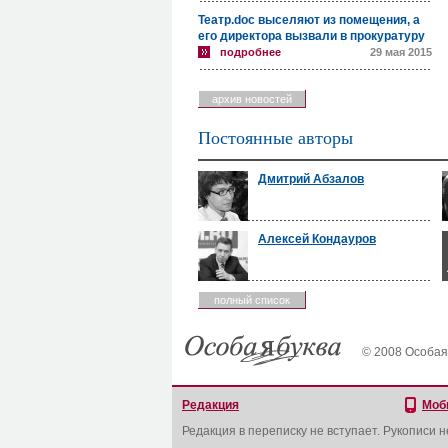
Театр.doc выселяют из помещения, а
его директора вызвали в прокуратуру
подробнее
29 мая 2015
архив новостей
Постоянные авторы
Дмитрий Абзалов
Алексей Кондауров
полный список
© 2008 Особая
Редакция
Моб
Редакция в переписку не вступает. Рукописи 