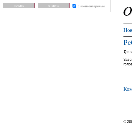
печать
отмена
с комментариями
Нов
Ре
Траг
Здес
голо
Ком
© 20