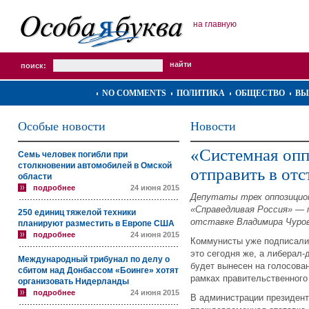
на главную
поиск:
NO COMMENTS
ПОЛИТИКА
ОБЩЕСТВО
ВЫ
Особые новости
Новости
«Системная опп
Семь человек погибли при
столкновении автомобилей в Омской
отправить в от
области
подробнее
24 июня 2015
Депутаты трех оппозицио
«Справедливая Россия» — 
250 единиц тяжелой техники
отставке Владимира Чуров
планируют разместить в Европе США
подробнее
24 июня 2015
Коммунисты уже подписали
это сегодня же, а либерал
Международный трибунал по делу о
будет вынесен на голосован
сбитом над Донбассом «Боинге» хотят
рамках правительственного
организовать Нидерланды
подробнее
24 июня 2015
В администрации президента