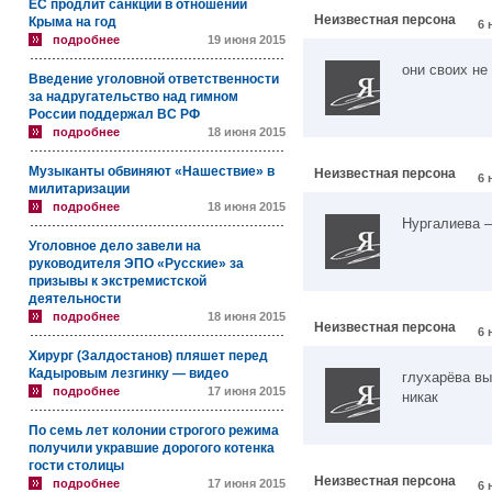
ЕС продлит санкции в отношении
Неизвестная персона
Крыма на год
6 
подробнее
19 июня 2015
они своих не 
Введение уголовной ответственности
за надругательство над гимном
России поддержал ВС РФ
подробнее
18 июня 2015
Музыканты обвиняют «Нашествие» в
Неизвестная персона
6 
милитаризации
подробнее
18 июня 2015
Нургалиева —
Уголовное дело завели на
руководителя ЭПО «Русские» за
призывы к экстремистской
деятельности
подробнее
18 июня 2015
Неизвестная персона
6 
Хирург (Залдостанов) пляшет перед
Кадыровым лезгинку — видео
глухарёва вы
подробнее
17 июня 2015
никак
По семь лет колонии строгого режима
получили укравшие дорогого котенка
гости столицы
Неизвестная персона
подробнее
17 июня 2015
6 