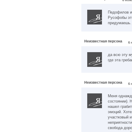
6 нояб
Педофилов и
Русофобы это
придумаешь. 
Неизвестная персона
6 
да всю эту м
где эта греб
Неизвестная персона
6 
Меня однажды
состоянии). 
нашел граби
эмоций. Хоте
участковый и
неприятности
свобода доро