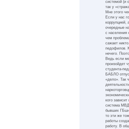
системой (и 
так у «страж
Мне этого че
Если у нас г
коррупцией, 
очередные на
с населения 
чем проблема
сажает никто.
педофилов. К
нечего. Поэт
Ведь если ме
произойдет ч
студента-пед
БАБЛО отпус
«дело». Так
деятельности
наркоторговц
экономически
кого зависит
система МВД 
бывших ГБшни
то эти же то
работы созда
работу. В об