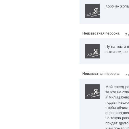
Короче- жопа
Неизвестная персона
7 
Ну на том и 
выживем, не 
Неизвестная персона
7 
Мой сосед ра
за что не отв
У милиционер
подвыпивших
чтобы обчист
спросила,поч
на такую раб
придет друго
и ей пожар у