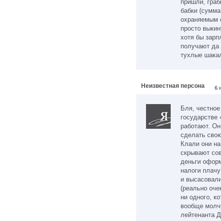
пришли, граб
бабки (сумма
охраняемым о
просто выкин
хотя бы зарп
получают да 
тухлые шака
Неизвестная персона
6 
Бля, честное
государстве 
работают. Он
сделать свою
Клали они на
скрывают со
деньги оформ
налоги плачу
и высасовали
(реально оче
ни одного, к
вообще молчу
лейтенанта 