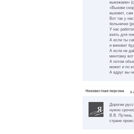
выезжаем» (с
«Вызови скор
вызовет, сам
Вот так у нас
больничке (р
У нас работа
взять для по
А если ты са
и виноват бу
А если не да
ментовку вот 
А потом объя
может и по к
А вдруг вы ч
Неизвестная персона
8 
Дорогие русс
нужно срочно
В.В. Путина, 
стране проис