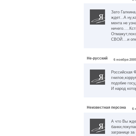
Зато Галкина
ждет...А ну,
мента не узн
ничего.....К
Отмажут,похо
СВОЙ....и оп
Не-русский
6 ноября 2009
Российская 
гнилое,корр
подобие госу
И народ кото
Неизвестная персона
6 
А что Вы жде
банки,покуп
загранице за