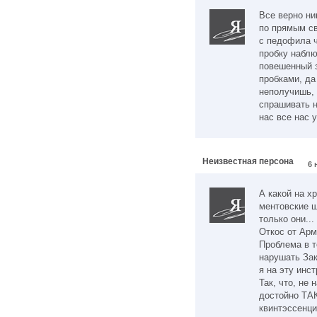
Все верно ни
по прямым св
с педофила ч
пробку наблю
повешенный з
пробками, да
неполучишь, 
спрашивать н
нас все нас 
Неизвестная персона
6 
А какой на х
ментовские ш
только они...
Откос от Арм
Проблема в т
нарушать За
я на эту инс
Так, что, не
достойно Т
квинтэссенци