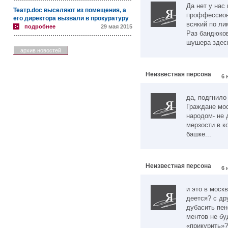
Да нет у нас
Театр.doc выселяют из помещения, а
проффессион
его директора вызвали в прокуратуру
всякий по лими
подробнее
29 мая 2015
Раз бандюков
шушера здесь
архив новостей
Неизвестная персона
6 
да, подгнило
Граждане мо
народом- не 
мерзости в к
башке...
Неизвестная персона
6 
и это в москв
деется? с др
дубасить пен
ментов не бу
«прикурить»?