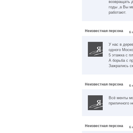
возвращать д
годы ,а Вы м
работают.
Неизвестная персона
6 
У нас в дере
одного Моско
5 этажка с п
А борьба с п
Зажрались с
Неизвестная персона
6 
Всё менты мо
приличного н
Неизвестная персона
6 