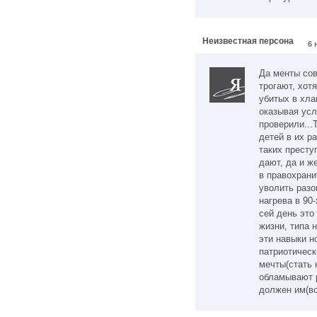
Неизвестная персона
6 
Да менты сов
трогают, хот
убитых в хла
оказывая усл
проверили...Т
детей в их р
таких престу
дают, да и ж
в правохрани
уволить разо
нагрева в 90-
сей день это
жизни, типа 
эти навыки н
патриотичес
мечты(стать 
обламывают р
должен им(во