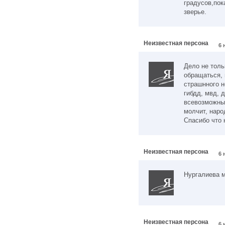
градусов,пок
зверье.
Неизвестная персона
6 
Дело не толь
обращаться, 
страшнного н
гибдд, мвд, 
всевозможны
молчит, наро
Спасибо что 
Неизвестная персона
6 
Нургалиева м
Неизвестная персона
6 