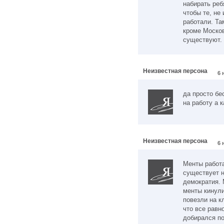
набирать реб
чтобы те, не
работали. Там
кроме Москов
существуют.
Неизвестная персона
6 
да просто бе
на работу а к
Неизвестная персона
6 
Менты работа
существует 
демократия. 
менты кинули
повезли на к
что все равн
добирался по