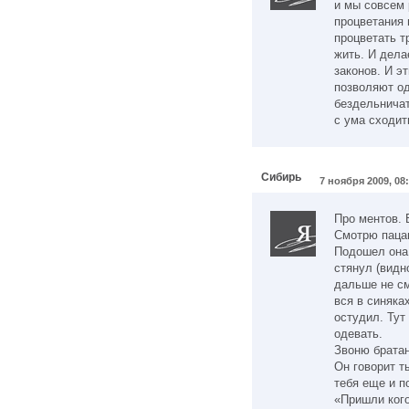
и мы совсем 
процветания
процветать т
жить. И дела
законов. И э
позволяют од
бездельничат
с ума сходит
Сибирь
7 ноября 2009, 08
Про ментов. 
Смотрю пацан
Подошел она 
стянул (видн
дальше не см
вся в синяка
остудил. Тут
одевать.
Звоню братан
Он говорит ты
тебя еще и по
«Пришли кого