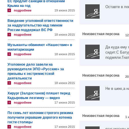
ЕС продлит санкции в отношении
Крыма на год
Оставте в по
подробнее
19 июня 2015
Введение уголовной ответственности
за надругательство над гимном
России поддержал ВС РФ
Неизвестная персона
подробнее
18 июня 2015
12
Музыканты обвиняют «Нашествие» в
Да куда ему 
милитаризации
сидит.С Бату
подробнее
18 июня 2015
подмяли.Гнат
Уголовное дело завели на
руководителя ЭПО «Русские» за
призывы к экстремистской
Неизвестная персона
20
деятельности
подробнее
18 июня 2015
Не в шею,а н
Хирург (Залдостанов) пляшет перед
Кадыровым лезгинку — видео
подробнее
17 июня 2015
По семь лет колонии строгого режима
Неизвестная персона
1 
получили укравшие дорогого котенка
гости столицы
подробнее
17 июня 2015
всю москву п