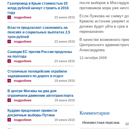
после выборов в Мосгордум
Газопровод в Крым стоимостью 20
противников мэра уже ничто
млрд рублей начнут строить в 2016
году
Если Лужкова не снимут до 
подробнее
23 июня 2015
Кремлю источник уверяет из
должен будет уйти в срок в
Власти предлагают сэкономить на
переназначен.
пенсиях и социальных выплатах 2,5
трлн рублей
В качестве возможного пре
подробнее
23 июня 2015
Центрального администрати
Александрова.
Санкции ЕС против России продлены
на полгода
12 октября 2009
подробнее
23 июня 2015
Столичные полицейские ограбили
задержанного по дороге в отдел
подробнее
19 июня 2015
В центре Москвы на два дня
ограничили движение автотранспорта
подробнее
19 июня 2015
Кудрин предложил провести
Комментарии
досрочные выборы Путина
подробнее
19 июня 2015
Неизвестная персона
12