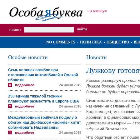
на главную
поиск:
NO COMMENTS
ПОЛИТИКА
ОБЩЕСТВО
ВЫ
Особые новости
Новости
Лужкову готовя
Семь человек погибли при
столкновении автомобилей в Омской
области
Кремль развернул против 
подробнее
24 июня 2015
Лужков должен будет уйти 
больше не будет переназна
250 единиц тяжелой техники
Симптоматика достаточно я
планируют разместить в Европе США
назначен не связанный с Л
подробнее
24 июня 2015
Колокольцев; московские ч
хроники; в финансовых мах
Международный трибунал по делу о
сбитом над Донбассом «Боинге» хотят
—
департамента мэрии
стро
организовать Нидерланды
«Русский
Newsweek
».
подробнее
24 июня 2015
Что обратный отсчет пошел,