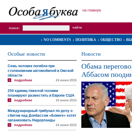
на главную
поиск:
NO COMMENTS
ПОЛИТИКА
ОБЩЕСТВО
ВЫ
Особые новости
Новости
Обама перегово
Семь человек погибли при
столкновении автомобилей в Омской
Аббасом пооди
области
подробнее
24 июня 2015
250 единиц тяжелой техники
планируют разместить в Европе США
подробнее
24 июня 2015
Международный трибунал по делу о
сбитом над Донбассом «Боинге» хотят
организовать Нидерланды
подробнее
24 июня 2015