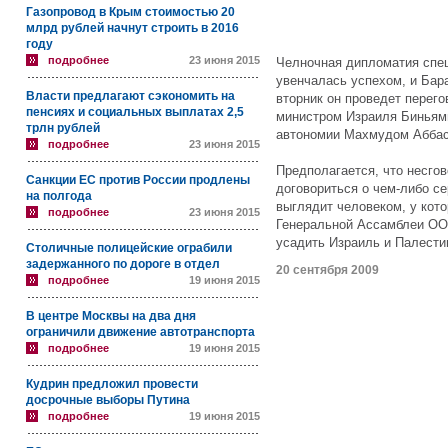
Газопровод в Крым стоимостью 20
млрд рублей начнут строить в 2016
году
подробнее
23 июня 2015
Челночная дипломатия спе
увенчалась успехом, и Бар
Власти предлагают сэкономить на
вторник он проведет перег
пенсиях и социальных выплатах 2,5
министром Израиля Биньями
трлн рублей
автономии Махмудом Аббасо
подробнее
23 июня 2015
Предполагается, что несго
Санкции ЕС против России продлены
договориться о чем-либо с
на полгода
выглядит человеком, у кото
подробнее
23 июня 2015
Генеральной Ассамблеи ОО
усадить Израиль и Палестин
Столичные полицейские ограбили
задержанного по дороге в отдел
20 сентября 2009
подробнее
19 июня 2015
В центре Москвы на два дня
ограничили движение автотранспорта
подробнее
19 июня 2015
Кудрин предложил провести
досрочные выборы Путина
подробнее
19 июня 2015