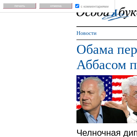
печать
отмена
с комментариями
Новости
Обама пер
Аббасом п
Челночная ди