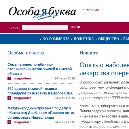
на главную
поиск:
NO COMMENTS
ПОЛИТИКА
ОБЩЕСТВО
ВЫ
Особые новости
Новости
Опять о наболе
Семь человек погибли при
столкновении автомобилей в Омской
лекарства опер
области
подробнее
24 июня 2015
В российских регионах ро
быстрее, чем инфляция и
250 единиц тяжелой техники
результаты мониторинга 
планируют разместить в Европе США
первое полугодие 2009 года
подробнее
24 июня 2015
Кроме того, обнаружено и 
Международный трибунал по делу о
Ленинградской области, на
сбитом над Донбассом «Боинге» хотят
к ценам на лекарства выше,
организовать Нидерланды
Губернатору Ленобласти В
подробнее
24 июня 2015
решить вопрос о снижении 