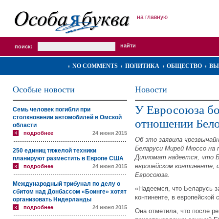
на главную
поиск:
NO COMMENTS
ПОЛИТИКА
ОБЩЕСТВО
ВЫ
Особые новости
Новости
У Евросоюза бо
Семь человек погибли при
столкновении автомобилей в Омской
отношении Бел
области
подробнее
24 июня 2015
Об это заявила чрезвычайн
Беларуси Мирей Мюссо на п
250 единиц тяжелой техники
Дипломат надеется, что Б
планируют разместить в Европе США
европейском континенте,
подробнее
24 июня 2015
Евросоюза.
Международный трибунал по делу о
«Надеемся, что Беларусь з
сбитом над Донбассом «Боинге» хотят
континенте, в европейской 
организовать Нидерланды
подробнее
24 июня 2015
Она отметила, что после ре