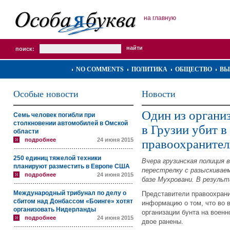
на главную
поиск:
NO COMMENTS
ПОЛИТИКА
ОБЩЕСТВО
ВЫ
Особые новости
Новости
Один из органи
Семь человек погибли при
столкновении автомобилей в Омской
в Грузии убит в
области
подробнее
24 июня 2015
правоохраните
250 единиц тяжелой техники
Вчера грузинская полиция 
планируют разместить в Европе США
перестрелку с разыскивае
подробнее
24 июня 2015
базе Мухровани. В результ
Международный трибунал по делу о
Представители правоохрани
сбитом над Донбассом «Боинге» хотят
информацию о том, что во 
организовать Нидерланды
организации бунта на военн
подробнее
24 июня 2015
двое ранены.