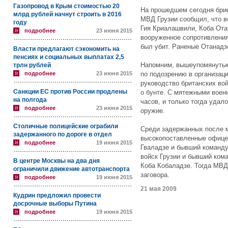
Газопровод в Крым стоимостью 20
На прошедшем сегодня бри
млрд рублей начнут строить в 2016
МВД Грузии сообщил, что в
году
Гия Криалашвили, Коба Ота
подробнее
23 июня 2015
вооруженное сопротивления
был убит. Раненые Отанадз
Власти предлагают сэкономить на
пенсиях и социальных выплатах 2,5
Напомним, вышеупомянутые 
трлн рублей
подробнее
23 июня 2015
по подозрению в организаци
руководство британских во
Санкции ЕС против России продлены
о бунте. С мятежными воен
на полгода
часов, и только тогда удал
подробнее
23 июня 2015
оружие.
Столичные полицейские ограбили
Среди задержанных после 
задержанного по дороге в отдел
высокопоставленные офицер
подробнее
19 июня 2015
Гваладзе и бывший команд
войск Грузии и бывший ком
В центре Москвы на два дня
Коба Кобаладзе. Тогда МВД
ограничили движение автотранспорта
заговора.
подробнее
19 июня 2015
21 мая 2009
Кудрин предложил провести
досрочные выборы Путина
подробнее
19 июня 2015