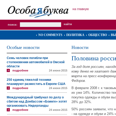
на главную
поиск:
NO COMMENTS
ПОЛИТИКА
ОБЩЕСТВО
ВЫ
Особые новости
Новости
Половина росси
Семь человек погибли при
столкновении автомобилей в Омской
области
За год доля россиян, нахо
подробнее
24 июня 2015
кому денег не хватает даж
марта на пресс-конференц
250 единиц тяжелой техники
Федоров.
планируют разместить в Европе США
В феврале 2008 г. к таковы
подробнее
24 июня 2015
их уже 14%. Количество тех
покупка одежды и обуви вы
Международный трибунал по делу о
сбитом над Донбассом «Боинге» хотят
28% до 32%.
организовать Нидерланды
50% россиян заявили, что 
подробнее
24 июня 2015
- на одежде и обуви и 24% 