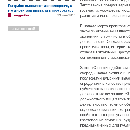
Текст закона предусматрива
Театр.doc выселяют из помещения, а
госвласти, «осуществляющ
его директора вызвали в прокуратуру
подробнее
29 мая 2015
развития и использования и
В начале марта правительс
архив новостей
закон об ограничении иност
экономики, в том числе в о
деятельности. Согласно за
правительством, интернет 
отраслям экономики, досту
согласовывать с российски
Закон «О противодействии 
очередь, начал активно и 
последними думскими выбор
определили в качестве при
публичную клевету в отнош
должностных обязанностей.
должностного лица также п
деятельностью, если он об
содержало признаки экстре
особо тяжкого преступлени
изготовление печатных, ауд
предназначенных для публич