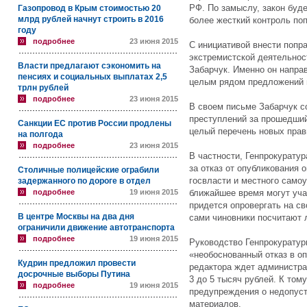
РФ. По замыслу, закон буд
Газопровод в Крым стоимостью 20
млрд рублей начнут строить в 2016
более жесткий контроль по
году
подробнее
23 июня 2015
С инициативой внести попра
экстремистской деятельнос
Власти предлагают сэкономить на
Забарчук. Именно он напра
пенсиях и социальных выплатах 2,5
целым рядом предложений 
трлн рублей
подробнее
23 июня 2015
В своем письме Забарчук с
преступлений за прошедший
Санкции ЕС против России продлены
целый перечень новых прав
на полгода
подробнее
23 июня 2015
В частности, Генпрокурату
за отказ от опубликования
Столичные полицейские ограбили
госвласти и местного самоу
задержанного по дороге в отдел
подробнее
19 июня 2015
ближайшее время могут уча
придется опровергать на с
В центре Москвы на два дня
сами чиновники посчитают 
ограничили движение автотранспорта
подробнее
19 июня 2015
Руководство Генпрокуратур
«необоснованный отказ в о
Кудрин предложил провести
редактора ждет администра
досрочные выборы Путина
3 до 5 тысяч рублей. К том
подробнее
19 июня 2015
предупреждения о недопуст
материалов.