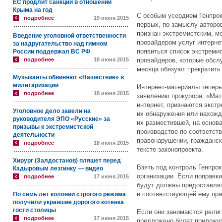
ЕС продлит санкции в отношении
Крыма на год
С особым усердием Генпрок
подробнее
19 июня 2015
первых, по замыслу авторов
признан экстремистским, м
Введение уголовной ответственности
провайдером услуг интернет
за надругательство над гимном
появиться список экстремис
России поддержал ВС РФ
подробнее
18 июня 2015
провайдеров, которые обслу
месяца обязуют прекратить 
Музыканты обвиняют «Нашествие» в
милитаризации
Интернет-материалы теперь
подробнее
18 июня 2015
заявлению прокурора. «Мат
интернет, признаются экст
Уголовное дело завели на
их обнаружения или нахожд
руководителя ЭПО «Русские» за
их разместившей, на основ
призывы к экстремистской
производстве по соответс
деятельности
правонарушении, гражданск
подробнее
18 июня 2015
тексте законопроекта.
Хирург (Залдостанов) пляшет перед
Взять под контроль Генпро
Кадыровым лезгинку — видео
организации. Если поправки
подробнее
17 июня 2015
будут должны предоставлят
и соответствующей ему пра
По семь лет колонии строгого режима
получили укравшие дорогого котенка
гости столицы
Если они занимаются рели
подробнее
17 июня 2015
предложено будет приложит