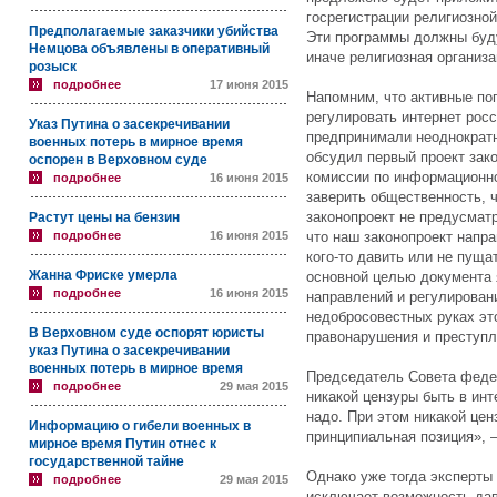
госрегистрации религиозно
Предполагаемые заказчики убийства
Эти программы должны буду
Немцова объявлены в оперативный
иначе религиозная организ
розыск
подробнее
17 июня 2015
Напомним, что активные поп
регулировать интернет рос
Указ Путина о засекречивании
предпринимали неоднократн
военных потерь в мирное время
обсудил первый проект зак
оспорен в Верховном суде
комиссии по информационн
подробнее
16 июня 2015
заверить общественность, ч
законопроект не предусматр
Растут цены на бензин
подробнее
16 июня 2015
что наш законопроект напра
кого-то давить или не пуща
Жанна Фриске умерла
основной целью документа
подробнее
16 июня 2015
направлений и регулировани
недобросовестных руках эт
В Верховном суде оспорят юристы
правонарушения и преступл
указ Путина о засекречивании
военных потерь в мирное время
Председатель Совета федер
подробнее
29 мая 2015
никакой цензуры быть в инт
надо. При этом никакой цен
Информацию о гибели военных в
принципиальная позиция», 
мирное время Путин отнес к
государственной тайне
Однако уже тогда эксперты 
подробнее
29 мая 2015
исключает возможность дав