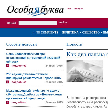
на главную
поиск:
NO COMMENTS
ПОЛИТИКА
ОБЩЕСТВО
ВЫ
Особые новости
Новости
Как два пальца 
Семь человек погибли при
столкновении автомобилей в Омской
области
подробнее
24 июня 2015
250 единиц тяжелой техники
планируют разместить в Европе США
подробнее
24 июня 2015
Международный трибунал по делу о
сбитом над Донбассом «Боинге» хотят
В четверг на расширенном 
организовать Нидерланды
безопасности был распрост
подробнее
24 июня 2015
борьбы с экстремизмом. Ав