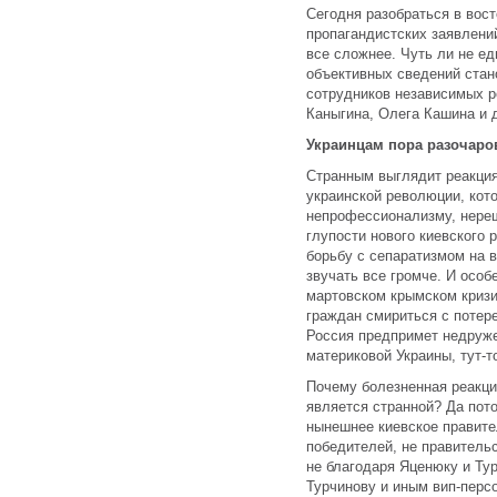
Сегодня разобраться в вос
пропагандистских заявлени
все сложнее. Чуть ли не ед
объективных сведений стан
сотрудников независимых 
Каныгина, Олега Кашина и 
Украинцам пора разочаро
Странным выглядит реакция
украинской революции, ко
непрофессионализму, нереш
глупости нового киевского 
борьбу с сепаратизмом на 
звучать все громче. И осо
мартовском крымском кризи
граждан смириться с потере
Россия предпримет недруж
материковой Украины, тут-т
Почему болезненная реакци
является странной? Да пото
нынешнее киевское правите
победителей, не правитель
не благодаря Яценюку и Тур
Турчинову и иным вип-перс