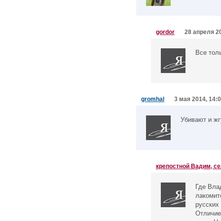
gordor
28 апреля 20
Все тол
gromhal
3 мая 2014, 14:
Убивают и жг
крепостной Вадим, с
Где Вла
лакомит
русских 
Отличие