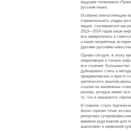
ведущие телеканала «Грома
русском языке.
Особенно впечатляющим бы
стремительного упадка (есл
медиа, случившегося как р
2013—2014 годов наши инфо
все превратились в советс
а какие неприятные истори
другими русскими новостны
Однако сегодня, в эпоху кр
оперативную и точную инфо
все сложнее. Большинство 
дублировать стиль и методи
прокремлевских и просто г
критического анализа реал
ссылки на чиновничьи «гов
релизы, которые имеют все
то, что и называется «проп
И главное, стало трагическ
более горячих точек юго-во
репортажи суперпрофессион
времени куда важнее для п
аналитики» и нервозной пуб