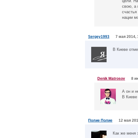
цели. Н
свою, а
счастья
нации м
Sergey1993
7 мая 2014, 
В Киеве отме
Denik Matrosov
8 и
А он и 
В Киеве
Полие Полие
12 мая 201
Как же меня 