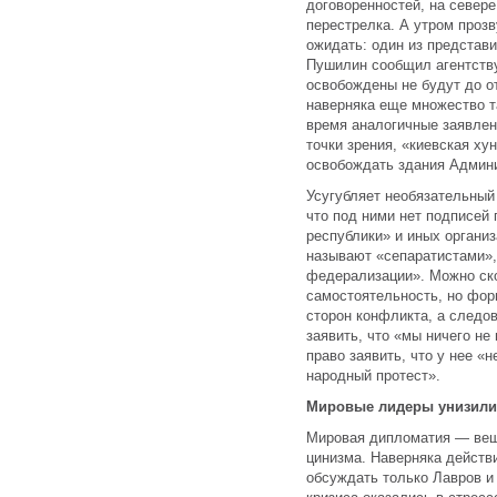
договоренностей, на север
перестрелка. А утром прозв
ожидать: один из представ
Пушилин сообщил агентству
освобождены не будут до от
наверняка еще множество 
время аналогичные заявлени
точки зрения, «киевская ху
освобождать здания Админ
Усугубляет необязательный 
что под ними нет подписей
республики» и иных организ
называют «сепаратистами»,
федерализации». Можно ско
самостоятельность, но фор
сторон конфликта, а следов
заявить, что «мы ничего не
право заявить, что у нее «
народный протест».
Мировые лидеры унизили
Мировая дипломатия — вещ
цинизма. Наверняка действ
обсуждать только Лавров и 