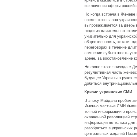
кризиса оказались в стресс
исключения сферы российс
Но когда встреча в Женеве 
после этого глава украинс
выпроваживается за дверь 
люди из влиятельных столи
унизительно для украинско
общественность, кстати, о
переговорах в течение длит
сомнение субъектность укр
арене, за восстановление 
На фоне этого эпизода с Д
резулютивная часть женевск
будущее Украины в руках е
добиться внутринациональн
Кризис украинских СМИ
В эпоху Майдана пробил зв
Именно местные СМИ были 
точной информации о проис
охваченной революцией ст
информации не только для 
разобраться в украинских р
центральных изданий Незал