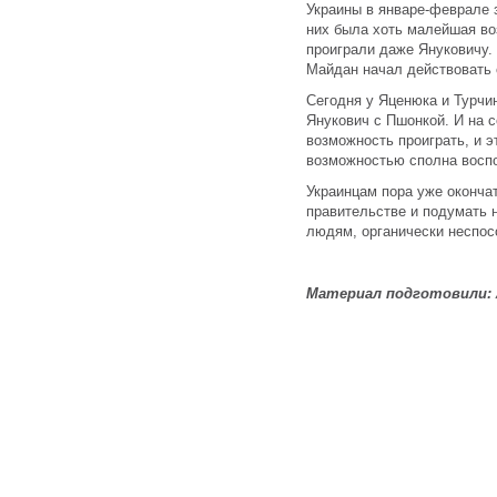
Украины в январе-феврале з
них была хоть малейшая во
проиграли даже Януковичу.
Майдан начал действовать 
Сегодня у Яценюка и Турчи
Янукович с Пшонкой. И на с
возможность проиграть, и э
возможностью сполна восп
Украинцам пора уже оконча
правительстве и подумать н
людям, органически неспос
Материал подготовили: