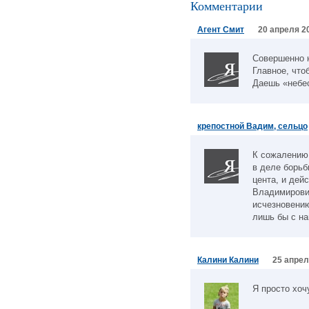
Комментарии
Агент Смит
20 апреля 20
Совершенно н
Главное, что
Даешь «небе
крепостной Вадим, сельцо
К сожалению,
в деле борьб
цента, и дей
Владимирович
исчезновению
лишь бы с н
Калини Калини
25 апрел
Я просто хоч