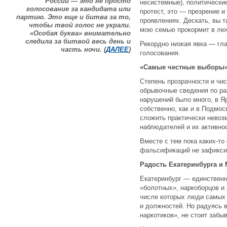
России — это не просто
несистемные), политические
голосование за кандидата или
протест, это — презрение и
партию. Это еще и битва за то,
проявлениях. Дескать, вы т
чтобы твой голос не украли.
мою семью прокормит в лю
«Особая буква» внимательно
следила за битвой весь день и
Рекордно низкая явка — гл
часть ночи. (
ДАЛЕЕ
)
голосования.
«Самые честные выборы
Степень прозрачности и чи
обрывочные сведения по ра
нарушений было много, в Я
собственно, как и в Подмос
сложить практически невоз
наблюдателей и их активнос
Вместе с тем пока каких-т
фальсификаций не зафиксир
Радость Екатеринбурга и
Екатеринбург — единственн
«болотных», наркоборцов и
числе которых люди самых 
и должностей. Но радуясь 
наркотиков», не стоит забы