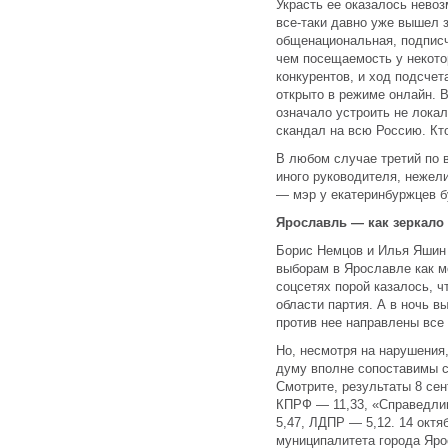
Украсть ее оказалось невоз
все-таки давно уже вышел 
общенациональная, подписч
чем посещаемость у некото
конкурентов, и ход подсче
открыто в режиме онлайн. В
означало устроить не лока
скандал на всю Россию. Кто
В любом случае третий по 
иного руководителя, нежели
— мэр у екатеринбуржцев б
Ярославль — как зеркало
Борис Немцов и Илья Яшин 
выборам в Ярославле как м
соцсетях порой казалось,
области партия. А в ночь 
против нее направлены все
Но, несмотря на нарушения
думу вполне сопоставимы с
Смотрите, результаты 8 сен
КПРФ — 11,33, «Справедли
5,47, ЛДПР — 5,12. 14 октя
муниципалитета города Яро