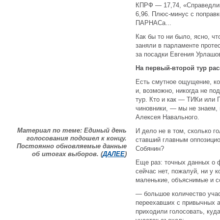
КПРФ — 17,74, «Справедли
6,96. Плюс-минус с поправк
ПАРНАСа...
Как бы то ни было, ясно, ч
заняли в парламенте проте
за посадки Евгения Урлашо
На первый-второй тур ра
Есть смутное ощущение, ко
и, возможно, никогда не по
тур. Кто и как — ТИКи или
чиновники, — мы не знаем,
Алексея Навального.
Материал по теме: Единый день
И дело не в том, сколько г
голосования подошел к концу.
ставший главным оппозицио
Постоянно обновляемые данные
Собянин?
об итогах выборов. (
ДАЛЕЕ
)
Еще раз: точных данных о
сейчас нет, пожалуй, ни у к
маленькие, объяснимые и с
— большое количество учас
переехавших с привычных а
приходили голосовать, куда