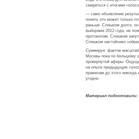
смириться с итогами голосо
— само объявление резуль
понять это может только то
раньше. Слишком долго, ос
выборами 2012 года, не по
протоколам. Слишком запут
Слишком настойчиво «обва
Суммируя: фактов масштаб
Москвы пока по большому с
провернутой аферы. Ощущен
на опыте предыдущих голосо
правилам до этого никогда
угодно.
Материал подготовили: