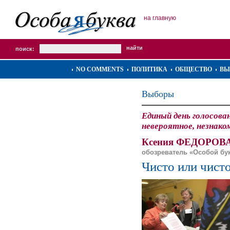
на главную
поиск:
NO COMMENTS
ПОЛИТИКА
ОБЩЕСТВО
ВЫ
Выборы
Единый день голосова
невероятное, незнако
Ксения ФЕДОРОВА
обозреватель «Особой бу
Чисто или чист