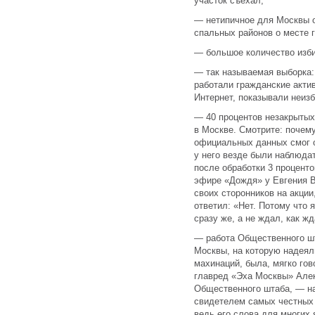
участок съехал;
— нетипичное для Москвы 
спальных районов о месте г
— большое количество изби
— так называемая выборка:
работали гражданские акти
Интернет, показывали неизб
— 40 процентов незакрыты
в Москве. Смотрите: почем
официальных данных смог о
у него везде были наблюда
после обработки 3 проценто
эфире «Дождя» у Евгения В
своих сторонников на акции
ответил: «Нет. Потому что
сразу же, а не ждал, как ж
— работа Общественного ш
Москвы, на которую надеял
махинаций, была, мягко гов
главред «Эха Москвы» Але
Общественного штаба, — на
свидетелем самых честных 
ведь его слова для многих