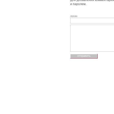
Для добавления комментария 
и паролем.
логин