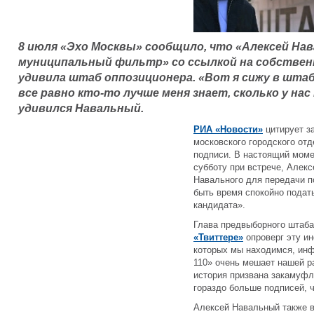
8 июля «Эхо Москвы» сообщило, что «Алексей На
муниципальный фильтр» со ссылкой на собствен
удивила штаб оппозиционера. «Вот я сижу в штаб
все равно кто-то лучше меня знает, сколько у на
удивился Навальный.
РИА «Новости»
цитирует з
московского городского от
подписи. В настоящий моме
субботу при встрече, Але
Навального для передачи п
быть время спокойно подат
кандидата».
Глава предвыборного штаба
«Твиттере»
опроверг эту ин
которых мы находимся, инф
110» очень мешает нашей р
история призвана закамуфл
гораздо больше подписей, 
Алексей Навальный также 