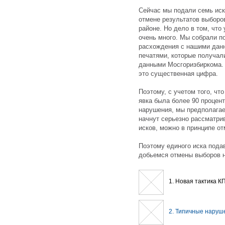
Сейчас мы подали семь иск
отмене результатов выборо
районе. Но дело в том, что 
очень много. Мы собрали п
расхождения с нашими данн
печатями, которые получал
данными Мосгоризбиркома. 
это существенная цифра.
Поэтому, с учетом того, что
явка была более 90 процент
нарушения, мы предполагае
начнут серьезно рассматрив
исков, можно в принципе о
Поэтому единого иска подав
добьемся отмены выборов н
1. Новая тактика 
2. Типичные наруш