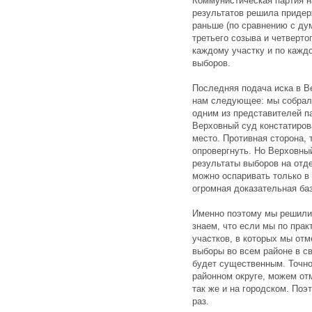
Коммунистическая партия н
результатов решила придер
раньше (по сравнению с д
третьего созыва и четверто
каждому участку и по кажд
выборов.
Последняя подача иска в В
нам следующее: мы собрал
одним из представителей па
Верховный суд констатиров
место. Противная сторона, 
опровергнуть. Но Верховный
результаты выборов на отд
можно оспаривать только в
огромная доказательная ба
Именно поэтому мы решили
знаем, что если мы по прак
участков, в которых мы от
выборы во всем районе в св
будет существенным. Точно 
районном округе, можем от
так же и на городском. Поэ
раз.