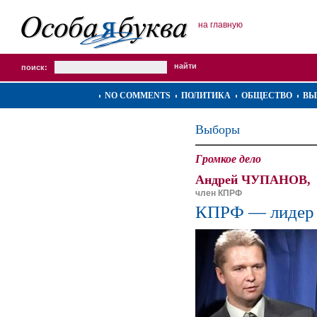
на главную
поиск:
NO COMMENTS
ПОЛИТИКА
ОБЩЕСТВО
ВЫ
Выборы
Громкое дело
Андрей ЧУПАНОВ,
член КПРФ
КПРФ — лидер 