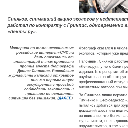
Синяков, снимавший акцию экологов у нефтепла
работал по контракту с Гринпис, одновременно 
«Ленты.ру».
Материал по теме: независимые
Фотограф оказался в числе
российские интернет-СМИ на
экологов, которым уже пре
день отказались от
Напомним, Синяков работа
иллюстраций в знак протеста
против ареста фотографа
«Ленте.ру», у него были пр
Дениса Синякова. Российские
издания. Его репортаж об 
журналисты написали открытое
опубликован на «Ленте.ру» 
письмо первым лицам
профессиональный статус ж
государства с просьбой
внештатных авторов при вы
соблюдать законность и
призывом не оставлять
За Синякова лично поручил
ситуацию без внимания. (
ДАЛЕЕ
)
Тимченко и шеф-редактор 
пытались добиться для жур
домашний арест или подпис
во внимание, что Денис на
журналистом, но и в данно
поручительство, в том числ