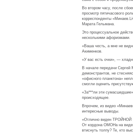
Во втором часу, после сбое
просмотр пятичасового рол
корреспонденты «Минаев.Li
Марата Гельмана.
Это процессуальное действ
несколькими афоризмами.
«Ваша честь, а мне не вид
Акименков.
«У вас есть очки», — хлад
В начале передачи Сергей 
демонстрантов, не стесняя
«офисного планктона» непл
смогли оценить присутству
«За***ли эти сумасшедшие
происходящее.
Впрочем, из видео «Минаев
интересные выводы.
«Отлично виден ТРОЙНОЙ к
От кордона ОМОНа на видео
втиснуть толпу? Те, кто вы