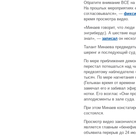
Обратите внимание ВСЕ на
На прошлых мероприятиях е
согласовывался», —
фикси
время просмотра видео.
«Минаев говорит, что люди
энгрибердс). А шествие еще
знал», —
записал
он нескол
Талант Минаева предвидеть
шеренг и последующий суд 
По мере приближения демо
перестал потешаться над ч
предвзятому наблюдателю б
тысяч. По мере нагнетания 
(Гельман время от времени 
замечал его и забивал эфи
нотки. Его возглас «Они пр
аплодисменты в зале суда.
При этом Минаев констатир
состоялся.
Просмотр видео закончился
является главным «бенефиц
объявила перерыв до 24 ию