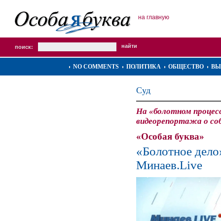
на главную
поиск:
NO COMMENTS
ПОЛИТИКА
ОБЩЕСТВО
ВЫ
Суд
На «болотном процес
видеорепортажа о соб
«Особая буква»
«Болотное дело
Минаев.Live