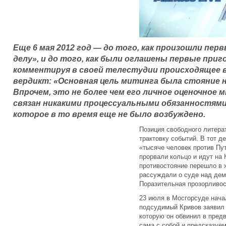
Еще 6 мая 2012 год — до того, как произошли пе
делу», и до того, как были оглашены первые приг
комментируя в своей телестудии происходящее в
вердикт: «Основная цель митинга была стояние 
Впрочем, это не более чем его личное оценочное 
связан никакими процессуальными обязанностями
которое в то время еще не было возбуждено.
Позиция свободного литера
трактовку событий. В тот д
«тысяче человек против Пут
прорвали кольцо и идут на 
противостояние перешло в 
рассуждали о суде над дем
Поразительная прозорливос
23 июля в Мосгорсуде нача
подсудимый Кривов заявил 
которую он обвинил в пред
сама с собой и предсказуем