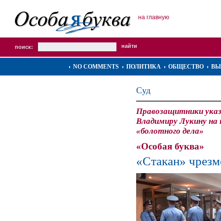
на главную
поиск:
NO COMMENTS
ПОЛИТИКА
ОБЩЕСТВО
ВЫ
Суд
Правозащитники ука
Владимиру Лукину на 
«болотного дела»
«Особая буква»
«Стакан» чрезм