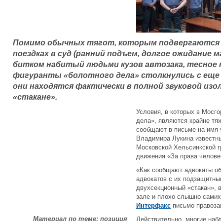
Помимо обычных тягот, которым подвергаются 
поездках в суд (ранний подъем, долгое ожидание
битком набитый людьми кузов автозака, тесное к
фигуранты «болотного дела» столкнулись с еще 
они находятся фактически в полной звуковой изо
«стакане».
Условия, в которых в Мосг
дела», являются крайне т
сообщают в письме на имя 
Владимира Лукина известны
Московской Хельсинкской 
движения «За права челове
«Как сообщают адвокаты о
адвокатов с их подзащитн
двухсекционный «стакан», 
зале и плохо слышно сами
Интерфакс
письмо правоза
Материал по теме: позиция
Действительно, многие наб