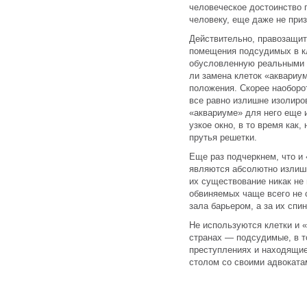
человеческое достоинство 
человеку, еще даже не при
Действительно, правозащит
помещения подсудимых в кл
обусловленную реальными 
ли замена клеток «аквариу
положения. Скорее наоборот
все равно излишне изолиро
«аквариуме» для него еще 
узкое окно, в то время как,
прутья решетки.
Еще раз подчеркнем, что и 
являются абсолютно излишн
их существование никак не
обвиняемых чаще всего не 
зала барьером, а за их спи
Не используются клетки и 
странах — подсудимые, в т
преступлениях и находящие
столом со своими адвоката