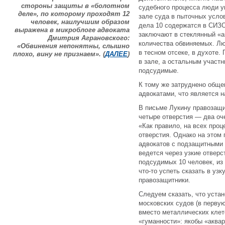
стороны защиты в «болотном
судебного процесса люди у
деле», по которому проходят 12
зале суда в пыточных услов
человек, наилучшим образом
дела 10 содержатся в СИЗО
выражена в микроблоге адвоката
заключают в стеклянный «а
Дмитрия Аграновского:
количества обвиняемых. Л
«Обвинения непонятны, слышно
в тесном отсеке, в духоте.
плохо, вину не признаем». (
ДАЛЕЕ
)
в зале, а остальным участн
подсудимые.
К тому же затруднено обще
адвокатами, что является 
В письме Лукину правозащит
четыре отверстия — два оче
«Как правило, на всех про
отверстия. Однако на этом
адвокатов с подзащитными 
ведется через узкие отверст
подсудимых 10 человек, из
что-то успеть сказать в у
правозащитники.
Следуем сказать, что уста
московских судов (в первую
вместо металлических клет
«гуманности»: якобы «аквар