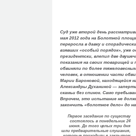
Суд уже второй день рассматрив
мая 2012 года на Болотной площа
переросла в давку и спорадическ
взявших «особый порядок», уже о
президентски, влепил две двушеч
показания на своих товарищей и 
обвиняли по более тяжеловесным
человек, в отношении части обви
Марии Бароновой, находящейся на
Александры Духаниной — заперты
скамьи без спинок. Само пребыва
Впрочем, это испытание не долж
закончить «болотное дело» до н
Первое заседание по существу
состоялось в понедельник 24
июня. До того целых три дня
шли предварительные слушания,
которые проходили в закрытом