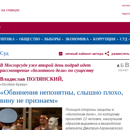
логин
на главную
паро
ЛИТИКА
ОБЩЕСТВО
ВЫБОРЫ
ЭКОНОМИКА
КОРРУПЦИЯ
СУД
Суд
личный кабинет автора
разместить
В
В Мосгорсуде уже второй день подряд идет
Б
А
рассмотрение «болотного дела» по существу
Шрифт
Владислав ПОЛЯНСКИЙ,
«Особая буква»
«Обвинения непонятны, слышно плохо,
вину не признаем»
Позиция стороны защиты в
«болотном деле», по которому
проходят 12 человек, наилучшим
образом выражена в микроблоге
адвоката Дмитрия Аграновского: