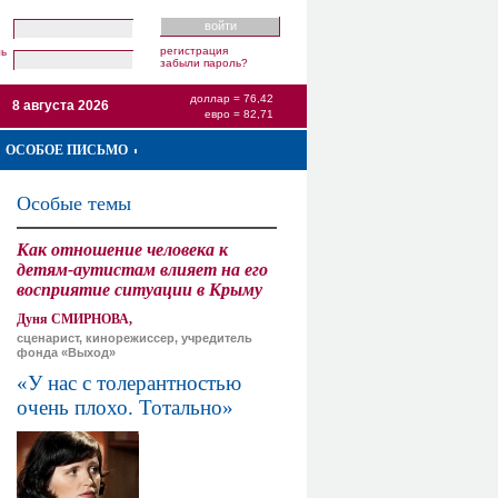
регистрация
ль
забыли пароль?
доллар = 76,42
8 августа 2026
евро = 82,71
ОСОБОЕ ПИСЬМО
Особые темы
Как отношение человека к
детям-аутистам влияет на его
восприятие ситуации в Крыму
Дуня СМИРНОВА,
сценарист, кинорежиссер, учредитель
фонда «Выход»
«У нас с толерантностью
очень плохо. Тотально»