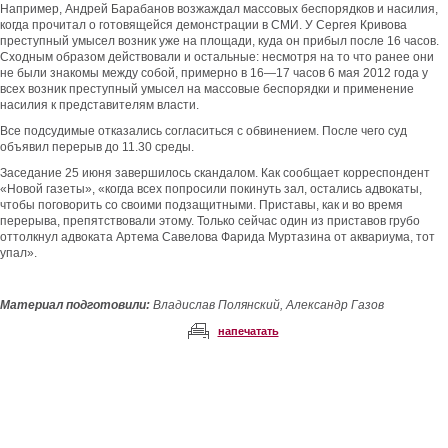
Например, Андрей Барабанов возжаждал массовых беспорядков и насилия,
когда прочитал о готовящейся демонстрации в СМИ. У Сергея Кривова
преступный умысел возник уже на площади, куда он прибыл после 16 часов.
Сходным образом действовали и остальные: несмотря на то что ранее они
не были знакомы между собой, примерно в 16—17 часов 6 мая 2012 года у
всех возник преступный умысел на массовые беспорядки и применение
насилия к представителям власти.
Все подсудимые отказались согласиться с обвинением. После чего суд
объявил перерыв до 11.30 среды.
Заседание 25 июня завершилось скандалом. Как сообщает корреспондент
«Новой газеты», «когда всех попросили покинуть зал, остались адвокаты,
чтобы поговорить со своими подзащитными. Приставы, как и во время
перерыва, препятствовали этому. Только сейчас один из приставов грубо
оттолкнул адвоката Артема Савелова Фарида Муртазина от аквариума, тот
упал».
Материал подготовили:
Владислав Полянский, Александр Газов
напечатать