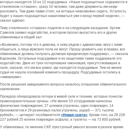
которых находятся 10 из 12 подсудимых. «Наши подзащитные содержатся в
стеклянном «стакане», сразу 10 человек, там даже документы им негде
разложить. Там даже лавки стоят, на которых невозможно сидеть. Усталость
будет у наших подзащитных накапливаться уже к концу первой недели», —
сказал адвокат.
Тему стеклянного «стакана» подняли и на следующем заседании. Артем
Савелов заявил ходатайство, в котором просил выпустить его и других
обвиняемых в общий зал.
«Возможно, потому что я девочка, я сижу рядом с адвокатами, могу с ними
общаться, а лица мужского пола не могут. Прошу уравнять нас в правах, все
обвиняемые должны получать должную юридическую поддержку», — сказала
Баронова. Остальные подсудимые и их защитники также поддержали это
ходатайство. Двое из трех потерпевших омоновцев, присутствовавших в
зале, сказали, что им все равно, где находятся подсудимые. Тем не менее
судья не нашла оснований изменить процедуру. Подсудимые остались в
«аквариуме».
После решения аквариумного вопроса началось оглашение обвинительного
заключения.
Прокурор обнародовала потери в живой силе и технике, которые понесли
правоохранительные органы. «Не менее 53 сотрудникам нанесены
физические повреждения, 27 шлемов утрачены, один поврежден, 14
бронежилетов и 29 резиновых палок утрачены, ущерб — 371 тысяча
рублей», — цитирует гособвинителя
«Новая газета»
. Кроме того, на 28 228
227 рублей 25 копеек поврежден асфальт, а туалеты — на 73 800 рублей.
У обвиняемых, по мнению СКР, преступный умысел возник в разное время.