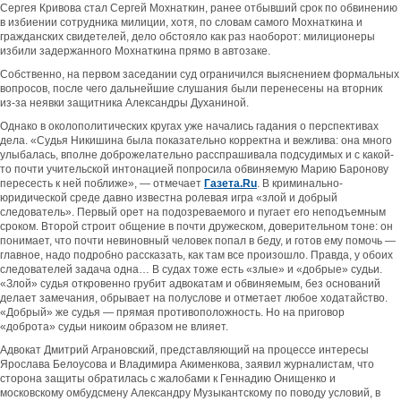
Сергея Кривова стал Сергей Мохнаткин, ранее отбывший срок по обвинению
в избиении сотрудника милиции, хотя, по словам самого Мохнаткина и
гражданских свидетелей, дело обстояло как раз наоборот: милиционеры
избили задержанного Мохнаткина прямо в автозаке.
Собственно, на первом заседании суд ограничился выяснением формальных
вопросов, после чего дальнейшие слушания были перенесены на вторник
из-за неявки защитника Александры Духаниной.
Однако в околополитических кругах уже начались гадания о перспективах
дела. «Судья Никишина была показательно корректна и вежлива: она много
улыбалась, вполне доброжелательно расспрашивала подсудимых и с какой-
то почти учительской интонацией попросила обвиняемую Марию Баронову
пересесть к ней поближе», — отмечает
Газета.Ru
. В криминально-
юридической среде давно известна ролевая игра «злой и добрый
следователь». Первый орет на подозреваемого и пугает его неподъемным
сроком. Второй строит общение в почти дружеском, доверительном тоне: он
понимает, что почти невиновный человек попал в беду, и готов ему помочь —
главное, надо подробно рассказать, как там все произошло. Правда, у обоих
следователей задача одна… В судах тоже есть «злые» и «добрые» судьи.
«Злой» судья откровенно грубит адвокатам и обвиняемым, без оснований
делает замечания, обрывает на полуслове и отметает любое ходатайство.
«Добрый» же судья — прямая противоположность. Но на приговор
«доброта» судьи никоим образом не влияет.
Адвокат Дмитрий Аграновский, представляющий на процессе интересы
Ярослава Белоусова и Владимира Акименкова, заявил журналистам, что
сторона защиты обратилась с жалобами к Геннадию Онищенко и
московскому омбудсмену Александру Музыкантскому по поводу условий, в