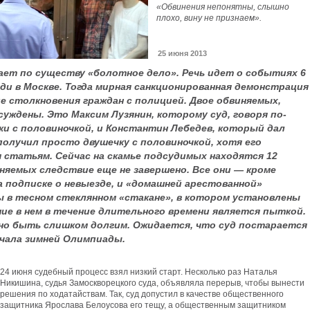
«Обвинения непонятны, слышно
плохо, вину не признаем».
25 июня 2013
ает по существу «болотное дело». Речь идет о событиях 6
ди в Москве. Тогда мирная санкционированная демонстрация
ие столкновения граждан с полицией. Двое обвиняемых,
суждены. Это Максим Лузянин, которому суд, говоря по-
ки с половиночкой, и Константин Лебедев, который дал
получил просто двушечку с половиночкой, хотя его
 статьям. Сейчас на скамье подсудимых находятся 12
няемых следствие еще не завершено. Все они — кроме
 подписке о невыезде, и «домашней арестованной»
 в тесном стеклянном «стакане», в котором установлены
ние в нем в течение длительного времени является пыткой.
но быть слишком долгим. Ожидается, что суд постарается
ачала зимней Олимпиады.
24 июня судебный процесс взял низкий старт. Несколько раз Наталья
Никишина, судья Замоскворецкого суда, объявляла перерыв, чтобы вынести
решения по ходатайствам. Так, суд допустил в качестве общественного
защитника Ярослава Белоусова его тещу, а общественным защитником