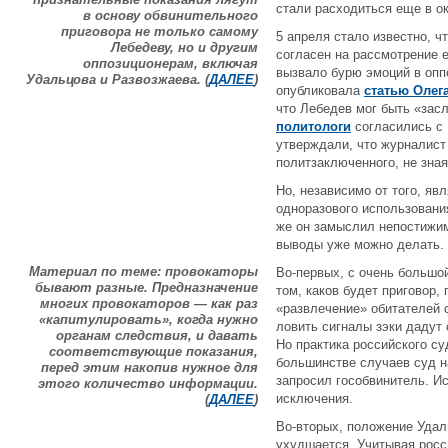
стали расходиться еще в ок
в основу обвинительного
приговора не только самому
5 апреля стало известно, ч
Лебедеву, но и другим
согласен на рассмотрение е
оппозиционерам, включая
вызвало бурю эмоций в оппо
Удальцова и Развозжаева. (
ДАЛЕЕ
)
опубликовала
статью Олег
что Лебедев мог быть «зас
политологи
согласились с 
утверждали, что журналист
политзаключенного, не зная
Но, независимо от того, яв
одноразового использовани
же он замыслил непостижим
выводы уже можно делать.
Материал по теме: провокаторы
Во-первых, с очень большо
бывают разные. Предназначение
том, каков будет приговор
многих провокаторов — как раз
«развлечение» обитателей 
«капитулировать», когда нужно
ловить сигналы зэки дадут 
органам следствия, и давать
Но практика российского су
соответствующие показания,
большинстве случаев суд н
перед этим накопив нужное для
запросил гособвинитель. Ис
этого количество информации.
исключения.
(
ДАЛЕЕ
)
Во-вторых, положение Удал
ухудшается. Учитывая росс