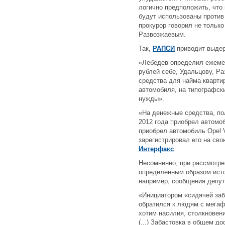
логично предположить, что
будут использованы против 
прокурор говорил не только
Развозжаевым.
Так,
РАПСИ
приводит выдер
«Лебедев определил ежемес
рублей себе, Удальцову, Р
средства для найма кварти
автомобиля, на типографски
нужды».
«На денежные средства, по
2012 года приобрел автомоб
приобрел автомобиль Opel V
зарегистрировал его на сво
Интерфакс
.
Несомненно, при рассмотре
определенным образом ист
например, сообщения депут
«Инициатором «сидячей заб
обратился к людям с мегафо
хотим насилия, столкновени
(...) Забастовка в общем д