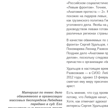
«Российском социалистичес
«Левым фронтом». Точнее,
«Анатомия протеста — 2». 
похожих на лидеров левых,
как грузинского политика Г
уголовного дела. Якобы на 
руководством леваки готов
различных регионах страны
В качестве обвиняемых по 
фронта» Сергей Удальцов,
Пономарева Леонид Развозж
Позднее дело «Анатомии п
делом», поскольку следова
причастен к организации «б
Удальцов в настоящее врем
Развозжаев — в СИЗО. Лебе
2012 года, однако 13 февр
смягчил ему меру пресечен
арест.
Материал по теме: дело
Есть мнение, что суд проя
обвиняемого в организации
потому, что Лебедев начал
массовых беспорядков Лебедева
Хотя, как отмечает адвока
передано в суд. Его
интересы Сергея Удальцова
признательные показания лягут