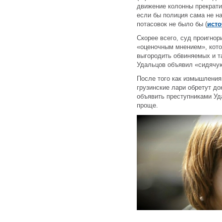
движение колонны прекрати
если бы полиция сама не н
потасовок не было бы (
исто
Скорее всего, суд проигнор
«оценочным мнением», котор
выгородить обвиняемых и та
Удальцов объявил «сидячую
После того как измышления
грузинские лари обретут д
объявить преступниками Уд
проще.