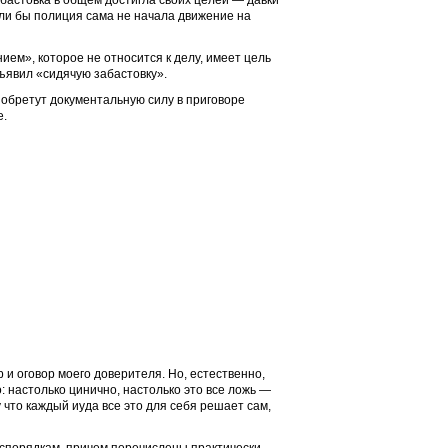
) Забастовка в общем достигла своих целей — давки
сли бы полиция сама не начала движение на
ием», которое не относится к делу, имеет цель
бъявил «сидячую забастовку».
 обретут документальную силу в приговоре
е.
и оговор моего доверителя. Но, естественно,
 настолько цинично, настолько это все ложь —
 что каждый иуда все это для себя решает сам,