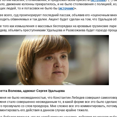
е хотим насилия, столкновений, и предложил всем присесть (
источник
). (...
ыло, движение колонны прекратилось, и не было столкновения с полицией, е
щих людей, то и потасовок не было бы (
источник
)».
ее всего, суд проигнорирует последний пассаж, объявив его «оценочным мнен
родить обвиняемых и так далее. Акцент будет сделан на том, что Удальцов о
е того как измышления о массовых беспорядках на кровавые грузинские лари
деву, объявить преступниками Удальцова и Развозжаева будет гораздо прощ
етта Волкова, адвокат Сергея Удальцова
меня не было неожиданностью, что Константин Лебедев совершил самооговор 
меня стало совершенно неожиданным то, в какой форме все это было сделано:
что прозвучало со слов прокурора. Мне сложно все это комментировать, потому
мментировать его действия в данном случае крайне тяжело.