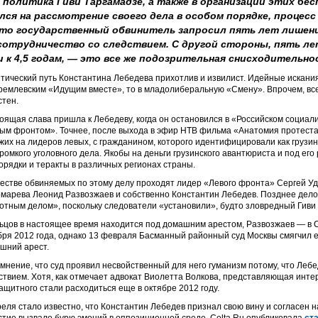
 политика Гиви Таргамадзе, а также в организации этих бе
ился на рассмотрение своего дела в особом порядке, процесс
что государственный обвинитель запросил пять лет лишени
 сотрудничество со следствием. С другой стороны, пять ле
 к 4,5 годам, — это все же подозрительная снисходительно
тический путь Константина Лебедева прихотлив и извилист. Идейные искания
ремлевским «Идущим вместе», то в младолиберальную «Смену». Впрочем, все 
стен.
оящая слава пришла к Лебедеву, когда он остановился в «Российском социали
ым фронтом». Точнее, после выхода в эфир НТВ фильма «Анатомия протеста 
жих на лидеров левых, с гражданином, которого идентифицировали как грузин
громкого уголовного дела. Якобы на деньги грузинского авантюриста и под ег
орядки и теракты в различных регионах страны.
честве обвиняемых по этому делу проходят лидер «Левого фронта» Сергей У
марева Леонид Развозжаев и собственно Константин Лебедев. Позднее дело
отным делом», поскольку следователи «установили», будто зловредный Гиви 
ьцов в настоящее время находится под домашним арестом, Развозжаев — в 
бря 2012 года, однако 13 февраля Басманный районный суд Москвы смягчил 
шний арест.
 мнение, что суд проявил несвойственный для него гуманизм потому, что Леб
ствием. Хотя, как отмечает адвокат Виолетта Волкова, представляющая инте
ащитного стали расходиться еще в октябре 2012 году.
реля стало известно, что Константин Лебедев признал свою вину и согласен н