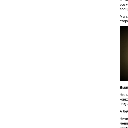
То, 
все 
асоц
Мы с
стор
Дмит
Нель
конк
над 
А Ле
Ниче
меня