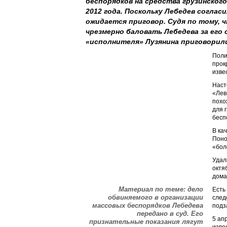
беспорядков на средства грузинского
2012 года. Поскольку Лебедев соглас
ожидается приговор. Судя по тому, 
чрезмерно баловать Лебедева за его
«исполнителя» Лузянина приговорили
Поли
прок
изве
Наст
«Лев
похо
для 
бесп
В ка
Поно
«бол
Удал
октя
дома
Материал по теме: дело
Есть
обвиняемого в организации
след
массовых беспорядков Лебедева
подз
передано в суд. Его
5 ап
признательные показания лягут