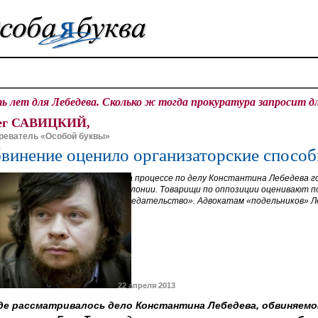
ь лет для Лебедева. Сколько ж тогда прокуратура запросит д
ег САВИЦКИЙ,
реватель «Особой буквы»
винение оценило организаторские способ
На процессе по делу Константина Лебедева г
колонии. Товарищи по оппозиции оценивают п
предательство». Адвокатам «подельников» Л
22 апреля 2013
уде рассматривалось дело Константина Лебедева, обвиняемо