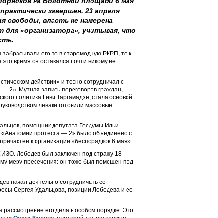
спорядков на Болотной площади 6 мая
 практически завершен. 23 апреля
я свободы, власть не намерена
т для «организатора», учитывая, что
сть.
 забрасывали его то в старомодную РКРП, то к
это время он оставался почти никому не
стическом действии» и тесно сотрудничал с
— 2». Мутная запись переговоров граждан,
ского политика Гиви Таргамадзе, стала основой
о руководством леваки готовили массовые
дальцов, помощник депутата Госдумы Ильи
 «Анатомии протеста — 2» было объединено с
причастен к организации «беспорядков 6 мая».
СИЗО. Лебедев был заключен под стражу 18
ему меру пресечения: он тоже был помещен под
едев начал деятельно сотрудничать со
ресы Сергея Удальцова, позиции Лебедева и ее
а рассмотрение его дела в особом порядке. Это