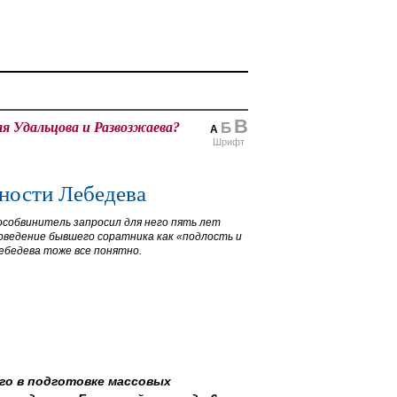
В
ля Удальцова и Развозжаева?
Б
А
Шрифт
ности Лебедева
особвинитель запросил для него пять лет
оведение бывшего соратника как «подлость и
ебедева тоже все понятно.
го в подготовке массовых