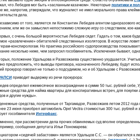
стие вызвало бурю эмоций в оппозиционной среде. Colta.Ru опубликовала
ст
кал, что Лебедев мог быть «засланным казачком». Некоторые
политики и пол
ие же, напротив, утверждали, что журналист не имел морального права клейми
оятельств дела.
независимо от того, является ли Константин Лебедев агентом одноразового 
ением, или же он замыслил непостижимо сложную игру со следствием, кое-ка
ервых, с очень большой вероятностью Лебедев сядет. Гадать о том, каков бу
мое «развлечение» обитателей следственных изоляторов. В искусстве ловить
терам-конспирологам. Но практика российского судопроизводства показывает,
зание несколько ниже, чем запросил гособвинитель. Исключения бывают, одна
торых, положение Удальцова и Развозжаева существенно ухудшается. Учиты
чно предположить, что выводы приговора, назначенного Лебедеву, будут испо
ий прокурор говорил не только о подсудимом, но и об Удальцове с Развозжае
РАПСИ
приводит выдержку из речи прокурора:
едев определил ежемесячное вознаграждение в сумме 50 тыс. рублей себе, У
жные средства для найма квартиры для конспиративных встреч, для покупки 
дов и другие нужды».
денежные средства, полученные от Таргамадзе, Развозжаев летом 2012 года 
нее 23 июня приобрел автомобиль Opel Vectra стоимостью 300 тыс. рублей и з
рует гособвинителя
Интерфакс
.
мненно, при рассмотрении дела прочих обвиняемых суд вполне определенны
пример, сообщения депутата Ильи Пономарева:
циатором «сидячей забастовки» является Удальцов С.С. — он обратился к люд