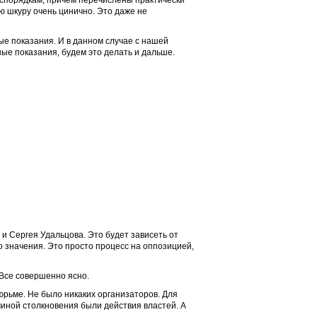
беспорядкам, причем перечислены практически
ю шкуру очень цинично. Это даже не
ые показания. И в данном случае с нашей
ые показания, будем это делать и дальше.
 и Сергея Удальцова. Это будет зависеть от
о значения. Это просто процесс на оппозицией,
Все совершенно ясно.
тюрьме. Не было никаких организаторов. Для
чиной столкновения были действия властей. А