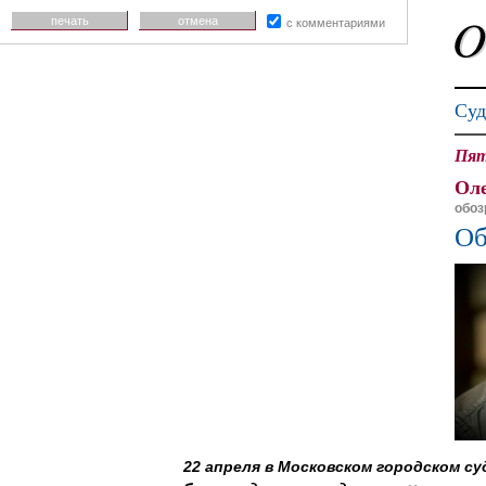
печать
отмена
с комментариями
Суд
Пят
Ол
обоз
Об
22 апреля в Московском городском с