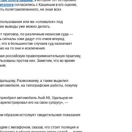
атью Олега Кашина
, в которой тот осторожно
итологи
согласились с Кашиным в его оценке,
ть политзаключенного, не зная всех
использования или же «сломался» под
кие выводы уже можно делать.
дет приговор, по различным нюансам суда —
 сигналы зэки дадут сто очков вперед
 что в большинстве случаев суд назначает
ко на то они и исключения.
вая российскую правоприменительную практику,
льзованы против них. Заметим, что во время
вым.
дальцову, Развозжаеву, а также выделил
автомобиля, на типографские работы, покупку
приобрел автомобиль Audi A6, Удальцов не
арегистрировал его на свою супругу», —
м образом истолкует свидетельские показания
ям с мегафоном, сказав, что стоит полиция и