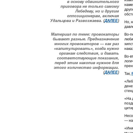
изве
в основу обвинительного
наме
приговора не только самому
друг
Лебедеву, но и другим
обст
оппозиционерам, включая
Удальцова и Развозжаева. (
ДАЛЕЕ
)
Но, 
давл
Материал по теме: провокаторы
Во-п
бывают разные. Предназначение
люби
многих провокаторов — как раз
хипс
«капитулировать», когда нужно
нака
органам следствия, и давать
Во-в
соответствующие показания,
логи
перед этим накопив нужное для
прен
этого количество информации.
(
ДАЛЕЕ
)
Так,
«Леб
дене
стен
«На 
позд
цити
Несо
— на
«Ини