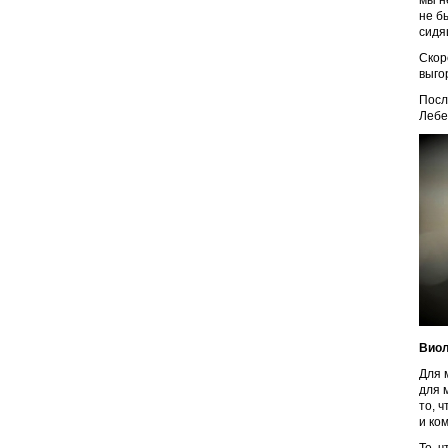
мы н
не б
сидя
Скор
выго
Посл
Лебе
Виол
Для 
для 
то, 
и ко