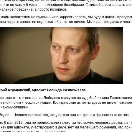
что Лебедев признал, что по некой команде начались действия по массовым 
узники по «делу 6 мая», — полнейшее безобразие. Таким образом спасать сво
иальное поведение, а просто позорное.
 моим заявителем не будем ничего корректировать, мы будем давать правдив
оны корректировке не подлежит абсолютно ничего. Мы и раньше давали честн
рий Аграновский, адвокат Леонида Развозжаева
зя сказать, как показания Лебедева скажутся на судьбе Леонида Развозжаева
ретной политической ситуации. Юридические аспекты здесь не имеют никаког
инакомыслящими.
бедев… Человек признается, что держал под контролем финансовые потоки. 
го 6 мая 2012 года не происходило такого, за что можно человека держать в 
 как для адвоката, участвующего в деле, нет ни малейшего сомнения, что при