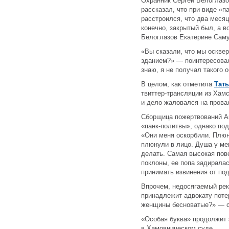
Охранник Сергей Белоглазо
рассказал, что при виде «п
расстроился, что два месяц
конечно, закрытый был, а в
Белоглазов Екатерине Саму
«Вы сказали, что мы осквер
зданием?» — поинтересовал
знаю, я не получал такого 
В целом, как отметила
Тат
твиттер-трансляции из Хамс
и дело жаловался на прова
Сборщица пожертвований Ан
«панк-политвы», однако по
«Они меня оскорбили. Плюн
плюнули в лицо. Душа у мен
делать. Самая высокая пов
поклоны, ее попа задирала
принимать извинения от по
Впрочем, недосягаемый ре
принадлежит адвокату поте
женщины бесноватые?» — сп
«Особая буква» продолжит 
в Хамовническом суде.