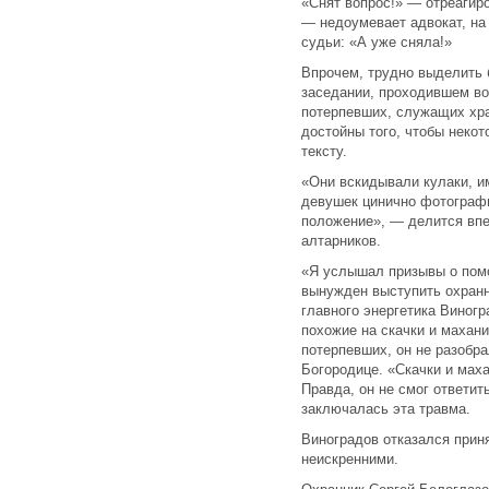
«Снят вопрос!» — отреагир
— недоумевает адвокат, на
судьи: «А уже сняла!»
Впрочем, трудно выделить 
заседании, проходившем во
потерпевших, служащих хр
достойны того, чтобы неко
тексту.
«Они вскидывали кулаки, и
девушек цинично фотографи
положение», — делится вп
алтарников.
«Я услышал призывы о пом
вынужден выступить охран
главного энергетика Виногр
похожие на скачки и махани
потерпевших, он не разобра
Богородице. «Скачки и мах
Правда, он не смог ответит
заключалась эта травма.
Виноградов отказался прин
неискренними.