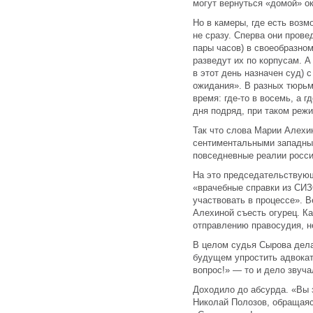
могут вернуться «домой» о
Но в камеры, где есть возм
не сразу. Сперва они прове
пары часов) в своеобразно
разведут их по корпусам. А
в этот день назначен суд) 
ожидания». В разных тюрьм
время: где-то в восемь, а гд
дня подряд, при таком режи
Так что слова Марии Алехи
сентиментальными западным
повседневные реалии росси
На это председательствую
«врачебные справки из СИЗ
участвовать в процессе». В
Алехиной съесть огурец. К
отправлению правосудия, н
В целом судья Сырова дела
будущем упростить адвока
вопрос!» — то и дело звуча
Доходило до абсурда. «Вы з
Николай Полозов, обращаяс