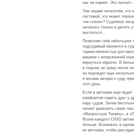
нас не кормят. Это пытки!»
Тем нашим читателям, кто 
системой, это может показа
«не спали»? Судебное засед
началось только в десять у
выспаться…
Позволим себе небольшое т
подсудимый является в суд
торжественностью доставл
машине с вооруженной охра
вернуться обратно. В боль
в тюрьму не сразу после о
он подождет еще несколько
в восемь вечера к суду при
этот день.
Если в автозаке еще будет 
комфортом сидеть друг у др
пару судов. Затем бесплат
начнет развозить своих пас
«Матросскую Тишину», в «П
Возле каждого СИЗО автомо
больше. Возможно, в одном
из автозака, чтобы рассад