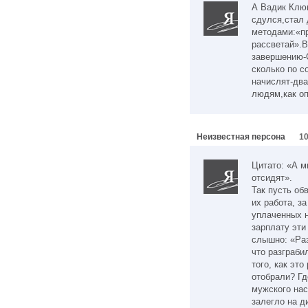
А Вадик Клюв
сдулся,стал
методами:«пр
рассветай».В
завершению-
сколько по с
начислят-дв
людям,как оп
Неизвестная персона
10
Цитато: «А м
отсидят».
Так пусть об
их работа, з
уплаченных н
зарплату эти
слышно: «Раз
что разграби
того, как эт
отобрали? Гд
мужского нас
залегло на д