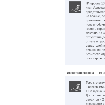
Н/персоне 13
лжи. Адвокат
представител
на вранье, п
правительств
пользу обвин
говоря, стра
Лахтина. О 
отсутствие д
отчете о про
свидетелей 
обвинения ли
безмозгло о
ока старшего
Известная персона
10 и
Тем, кто вст
шариковыми 
1 Не нужно н
Достаточно о
сводится к 
«перевести ст