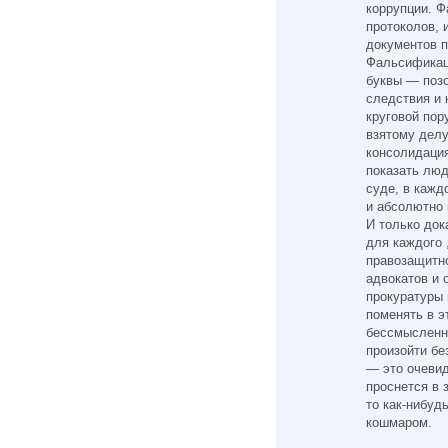
коррупции. Ф
протоколов,
документов п
Фальсификац
буквы — позо
следствия и 
круговой пор
взятому делу
консолидация
показать люд
суде, в кажд
и абсолютно 
И только до
для каждого 
правозащитн
адвокатов и 
прокуратуры 
поменять в э
бессмысленно
произойти бе
— это очевид
проснется в 
то как-нибуд
кошмаром.