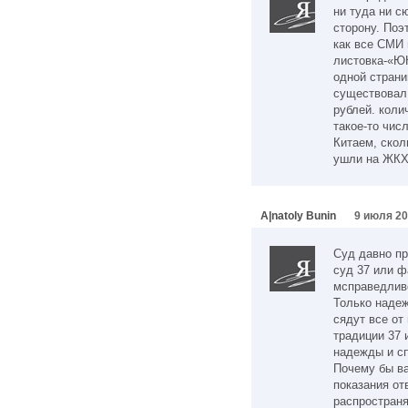
ни туда ни с
сторону. Поэ
как все СМИ
листовка-«Ю
одной стран
существовал.
рублей. коли
такое-то числ
Китаем, скол
ушли на ЖКХ.
A|natoly Bunin
9 июля 20
Суд давно пр
суд 37 или ф
мсправедлив
Только надеж
сядут все от
традиции 37 
надежды и сп
Почему бы ва
показания от
распространя