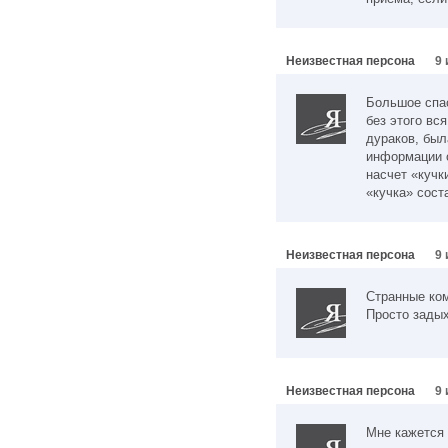
Неизвестная персона
9 
Большое спас
без этого вс
дураков, бы
информации о
насчет «кучк
«кучка» сост
Неизвестная персона
9 
Странные ко
Просто задых
Неизвестная персона
9 
Мне кажется 