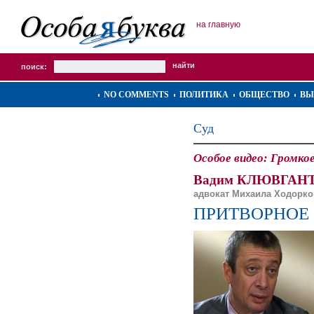
на главную
поиск:
NO COMMENTS
ПОЛИТИКА
ОБЩЕСТВО
ВЫ
Суд
Особое видео: Громкое
Вадим КЛЮВГАНТ
адвокат Михаила Ходорко
ПРИТВОРНОЕ