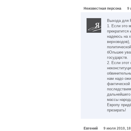
Неизвестная персона
9 
Выхода для Р
1. Если это 
прекратится 
надеюсь на 
верховодов),
политической
бОльшее уваж
государств.
2. Если этот
неконституци
обвинительны
нам надо ожи
фактической
последствия
дальнейшего 
массы народа
Европу придё
презирать!
Евгений
9 июля 2010, 18