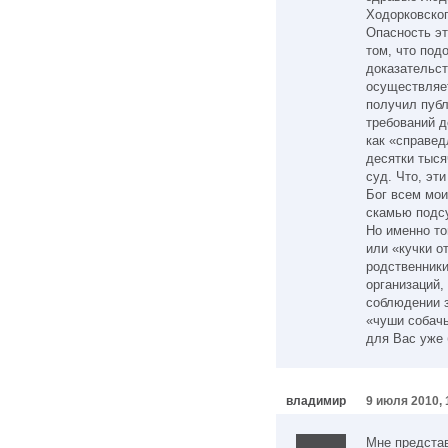
Ходорковског
Опасность эт
том, что под
доказательст
осуществляет
получил публ
требований д
как «справед
десятки тыся
суд. Что, эт
Бог всем мои
скамью подс
Но именно то
или «кучки о
родственники
организаций,
соблюдении з
«чуши собачь
для Вас уже 
владимир
9 июля 2010, 
Мне представ