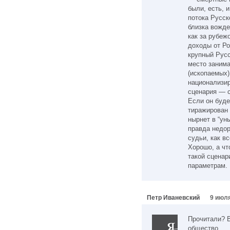
были, есть, 
потока Русск
близка вожд
как за рубе
доходы от Ро
крупный Русс
место занима
(ископаемых)
национализир
сценария — 
Если он буде
тиражирован 
нырнет в “ун
правда недор
судьи, как вс
Хорошо, а чт
такой сценар
параметрам.
Петр Иваневский
9 июля
Прочитали? В
общество.