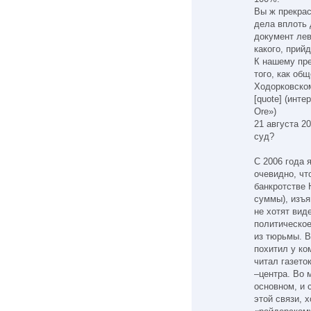
Вы ж прекрас
дела вплоть 
документ лев
какого, прий
К нашему пр
того, как об
Ходорковско
[quote] (инте
Ore»)
21 августа 2
суд?
С 2006 года 
очевидно, чт
банкротстве
суммы), изъя
не хотят вид
политическое
из тюрьмы. В
похитил у ко
читал газето
–центра. Во 
основном, и 
этой связи, 