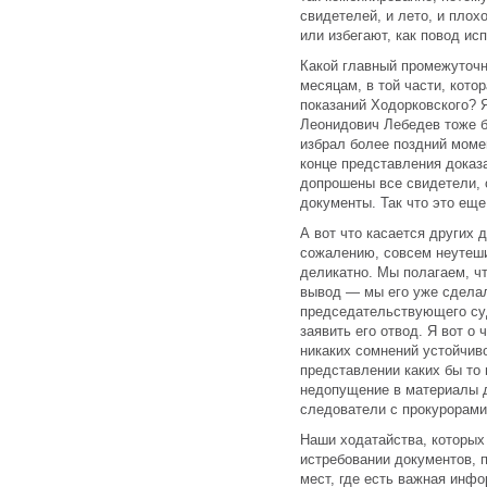
свидетелей, и лето, и плох
или избегают, как повод ис
Какой главный промежуточн
месяцам, в той части, кото
показаний Ходорковского? Я
Леонидович Лебедев тоже б
избрал более поздний момен
конце представления доказ
допрошены все свидетели, 
документы. Так что это еще
А вот что касается других д
сожалению, совсем неутеш
деликатно. Мы полагаем, ч
вывод — мы его уже сделал
председательствующего суд
заявить его отвод. Я вот о
никаких сомнений устойчив
представлении каких бы то
недопущение в материалы д
следователи с прокурорами
Наши ходатайства, которых
истребовании документов, 
мест, где есть важная инфо