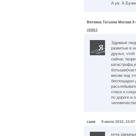
А ув. А.Бунин
Вяткина Татьяна Москва 9 
#6963
Здравые люд
развитые в н
друзья, чтоб
сейчас твори
катастрофа,е
большая)част
весим под э
беспощадно д
расхлебывать
спаси и сохр
по дороге и 
человечества
саня
9 июля 2010, 15:07
куча заказны