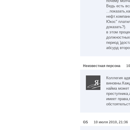
почему молчи
Ведь есть вс
...показать,
нефт.компани
Юкос" платил
доказать?).
в этом проце
должностных 
период )дост
абсурд второ
Неизвестная персона
10
Коллегия адв
виновны.Кажд
найма может
преступника,
имеет права,
обстоятельст
GS
10 июля 2010, 21:36