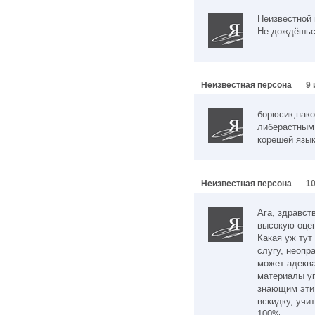
Неизвестной 
Не дождёшьс
Неизвестная персона
9 
борюсик,нако
либерастным 
корешей язык
Неизвестная персона
10
Ага, здравст
высокую оценк
Какая уж тут
слугу, неопр
может адеква
материалы уг
знающим эти 
вскидку, учи
100%.