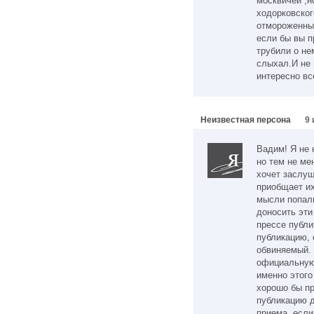
москвичей ,н
ходорковског
отмороженных
если бы вы 
трубили о не
слыхал.И не 
интересно в
Неизвестная персона
9 
Вадим! Я не 
но тем не ме
хочет заслуш
приобщает их
мысли попали
доносить эти
прессе публи
публикацию, 
обвиняемый. 
официальную
именно этого
хорошо бы пр
публикацию д
приема, если