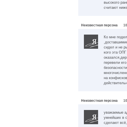
высокого ран
считают ниже
Неизвестная персона
10
Ко мне подел
,доставшимис
сидел и не р
кого эта ОП
оказался,дер
перевели его
безопасности
многочислен
на конфиско
действительн
Неизвестная персона
10
уважаемые ад
умнейших в с
сделают всё,