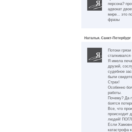
персона? про
адвокат двое
мире... это 
фразы
Наталья. Санкт-Петербург
Потоки грязи
сталкивался
Я имела печ
друзей, сосл
судебное зас
были свидет
Страх!
Особенно боя
работы.
Почему? Да п
боятся потер
Все, что про
происходит 
людей! ПОГЛ
Если Хамовни
катастрофа к