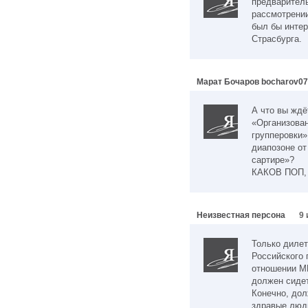
предварител
рассмотрении
был бы интер
Страсбурга.
Марат Бочаров bocharov0
А что вы ждё
«Организован
групперовки»
диапозоне от
сартире»?
КАКОВ ПОП,
Неизвестная персона
9 
Только дилет
Российского 
отношении М
должен сидет
Конечно, дол
здравые люди