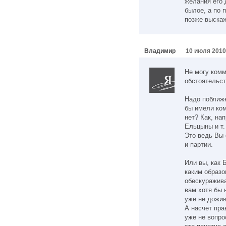
желания его 
былое, а по 
позже выска
Владимир
10 июля 2010
Не могу комм
обстоятельст
Надо поближе
бы имели ком
нет? Как, на
Ельцыны и т.
Это ведь Вы 
и партии.
Или вы, как 
каким образо
обескуражива
вам хотя бы 
уже не дожи
А насчет пра
уже не вопро