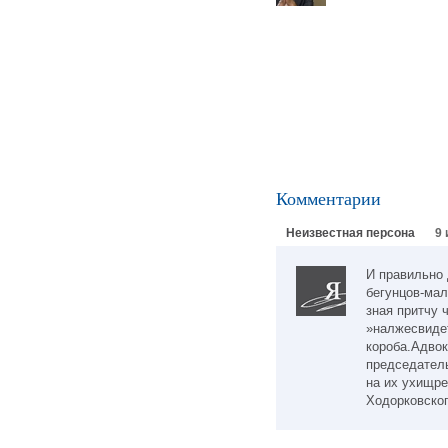
Комментарии
Неизвестная персона
9 
И правильно 
бегунцов-мал
зная притчу 
»налжесвидет
короба.Адвок
председатель
на их ухищре
Ходорковског