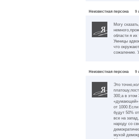
Неизвестная персона
9 
Могу сказать
немного,прож
области я их 
Умницы адвок
что окружают
сожалению. 
Неизвестная персона
9 
Это точно,ко
платошу,пост
300,а в этом
«думающей» 
от 1000.Если
будут 50% от
все на запад
народу со св
демократичес
мухой демокр