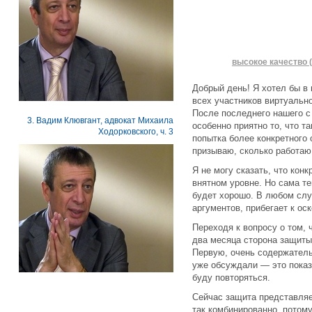
высокое качество (
Добрый день! Я хотел бы в
всех участников виртуально
После последнего нашего с
3. Вадим Клювгант, адвокат Михаила
особенно приятно то, что т
Ходорковского, ч. 3
попытка более конкретного 
призываю, сколько работаю
Я не могу сказать, что кон
внятном уровне. Но сама те
будет хорошо. В любом случ
аргументов, прибегает к ос
Переходя к вопросу о том,
два месяца сторона защиты
Первую, очень содержатель
уже обсуждали — это показ
буду повторяться.
Сейчас защита представляе
так комбинированно, потому