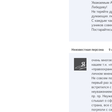
Уважаемым А
Лебедеву!
Не теряйте д
думающих лю
С каждым час
узников сове
Постарайтесь
Неизвестная персона
9 
очень многое
нашем т.н. «
«правоохран
личном мнени
Не совсем по
первый раз з
встретился 
неуважением 
пр. пр. Неуж
слышал о сф
страна, все 
погрязли с с