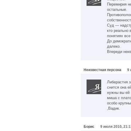
Перемирия н
остальные.
Противополож
собственност
Суд — надстр
кто реально 
понятиях все
До демократи
далеко.
Впереди неиз
Неизвестная персона
9 
Либерастня з
снится она е
нужны вы ей 
миша с плато
особо крупны
,Вадик.
Борис
9 июля 2010, 21:1