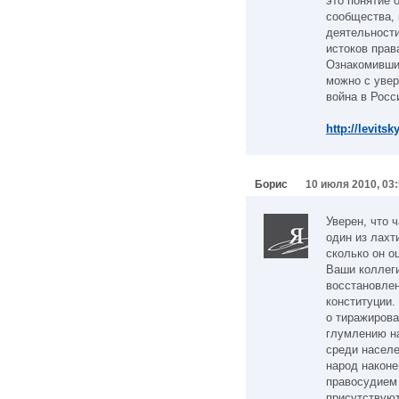
это понятие 
сообщества, 
деятельност
истоков прав
Ознакомивши
можно с увер
война в Росси
http://levits
Борис
10 июля 2010, 03
Уверен, что 
один из лахт
сколько он о
Ваши коллег
восстановлен
конституции.
о тиражиров
глумлению н
среди населе
народ наконе
правосудием 
присутствуют