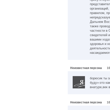
представите
организаций,
правилом, пр
непредсказу
Дальнем Вост
также провод
частности в 
свидетелей и
вашими хода
здоровья и н
деятельности
насаждаемог
Неизвестная персона
10
борюсик ты з
буду»-это ка
внатуре,век 
Неизвестная персона
10