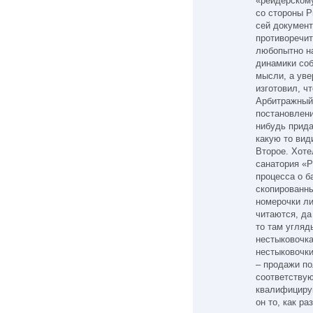
«рейдерском
со стороны Р
сей документ
противоречит
любопытно на
динамики соб
мысли, а уве
изготовил, ч
Арбитражный 
постановлени
нибудь прида
какую то вид
Второе. Хоте
санатория «Р
процесса о б
скопированны
номерочки ли
читаются, да
то там угляд
нестыковочка
нестыковочки
– продажи по
соответствую
квалифицирую
он то, как р