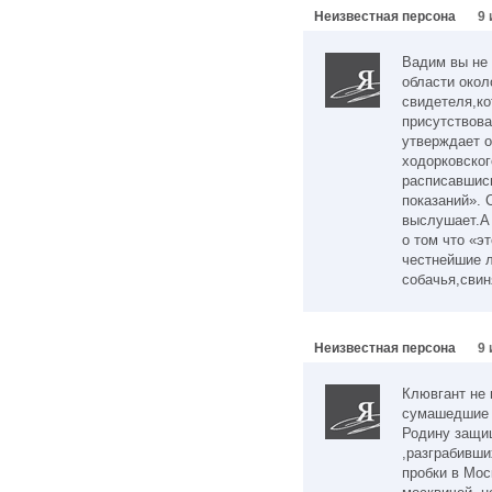
Неизвестная персона
9 
Вадим вы не 
области окол
свидетеля,ко
присутствова
утверждает о
ходорковског
расписавшись
показаний». 
выслушает.А 
о том что «э
честнейшие л
собачья,свин
Неизвестная персона
9 
Клювгант не 
сумашедшие д
Родину защи
,разграбивши
пробки в Мос