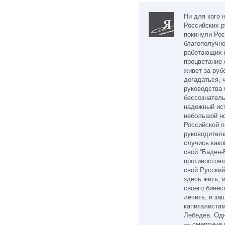
Ни для кого 
Российских р
покинули Рос
благополучно
работающих 
процветание 
живет за руб
догадаться, 
руководства 
бессознатель
надежный ист
небольшой но
Российской п
руководителе
случись како
свой “Баден-
противостоя
свой Русский
здесь жить, 
своего бинес
лечить, и за
капиталистам
Лебедев. Одн
— смертные в