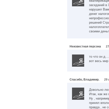
квалификаци
заседаний в 
нарушил Вам
денег налого
непрофессио
решений Стра
налогоплате
своими деньг
Неизвестная персона
27
то что он д...
вот весь мир
Спасибо, Владимир.
29 
Довольно лю
Итак, как же
Ну , наприме
принял вполн
правда , не 