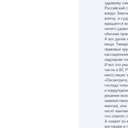
здравому смы
Российский с
вокруг Земли
взятку, и су
вращается во
ничего удиви
обычная прак
А вот далее
вещи. Тамара
правовых кру
кассационная
надзорная те
И вот это ре
числе и ВС Р
некто пишет 
«Посмотрите,
господа член
и коррупцион
решение можн
невежественн
мантии), или
носят мантии
что ответит 
А скажет он 
инстанции и 