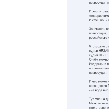
правосудия н
И этот «това
«товарисчам
И смешно, и г
Занимаясь во
правосудия, 
российского 
Что можно ск
судьи НЕЗАК
судья НЕЛЕ
О чём можно
Издержки в п
полномочиям
правосудия.
И что может 
сообщества Г
«на воде вил
Тут мне на д
Маяковского
стихотворени