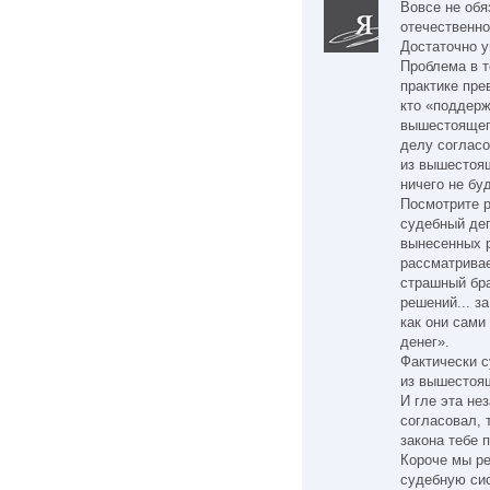
Вовсе не обя
отечественно
Достаточно у
Проблема в т
практике пре
кто «поддерж
вышестоящего
делу согласо
из вышестоящ
ничего не буд
Посмотрите р
судебный де
вынесенных р
рассматривае
страшный бр
решений... з
как они сами
денег».
Фактически с
из вышестояш
И гле эта не
согласовал,
закона тебе 
Короче мы р
судебную сис