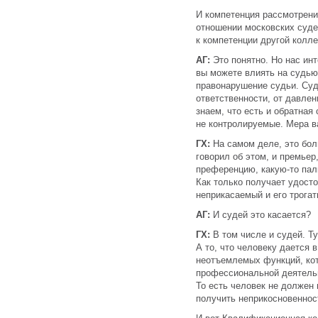
И компетенция рассмотрен
отношении московских суде
к компетенции другой колл
АГ:
Это понятно. Но нас ин
вы можете влиять на судью
правонарушение судьи. Суд
ответственности, от давле
знаем, что есть и обратная
не контролируемые. Мера 
ГХ:
На самом деле, это бол
говорил об этом, и премьер
преференцию, какую-то палк
Как только получает удосто
неприкасаемый и его трогат
АГ:
И судей это касается?
ГХ:
В том числе и судей. Ту
А то, что человеку дается в
неотъемлемых функций, кот
профессиональной деятель
То есть человек не должен 
получить неприкосновеннос