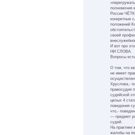
«перегружат
полномочия 
России ЧЁТК
конкретные 
положений Ко
обстоятельст
своей профе
внеслужебной
И вот про эт
НИ СЛОВА.
Вопросы ест
О том, что к
не имеет пра
осуществлени
Хруслова,- 
правосудия 
судейской эт
целых 4 стат
поведения су
что,- поведе
— предмет р
судей.
На практике 
жалобы на п