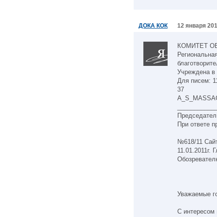
ДОКА КОК
12 января 201
КОМИТЕТ О
Региональна
благотворите
Учреждена в 
Для писем: 11
37
A_S_MASSA
___________
Председател
При ответе п
№618/11 Са
11.01.2011г.
Обозревател
Уважаемые г
С интересом