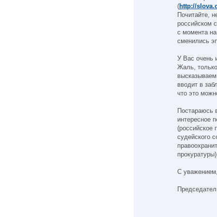
(
http://slova
Почитайте, н
российском с
с момента на
сменились эп
У Вас очень 
Жаль, только
высказываем
вводит в заб
что это можн
Постараюсь в
интересное 
(российское 
судейского с
правоохранит
прокуратуры)
С уважением
Председател