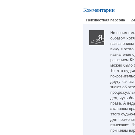
Комментарии
Неизвестная персона
24
Не понял смы
образом хотя
назначением 
вижу я этого
назначение с
решением ККС
можно было б
То, что судь
покровительс
другу как вы
знают об это
процессуальн
дел, чуть бо
права. А вед
эталоном пра
этого судью-
для применен
взыскания. Ч
причинам нар