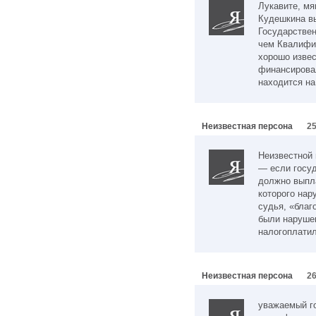
Лукавите, мя
Кудешкина вы
Государствен
чем Квалифи
хорошо извес
финансировал
находится н
Неизвестная персона
25
Неизвестной 
— если госуд
должно выпл
которого нар
судья, «благ
были нарушен
налогоплатил
Неизвестная персона
26
уважаемый г