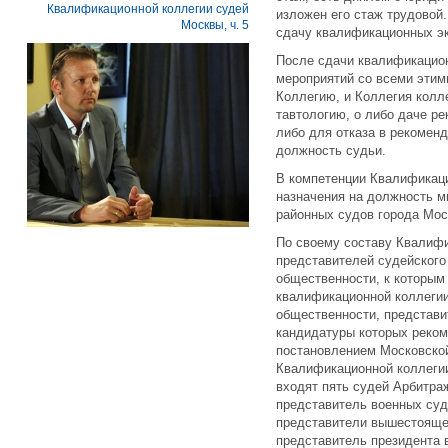
Квалификационной коллегии судей
изложен его стаж трудовой.
Москвы, ч. 5
сдачу квалификационных э
После сдачи квалификацио
мероприятий со всеми этим
Коллегию, и Коллегия колл
тавтологию, о либо даче р
либо для отказа в рекомен
должность судьи.
В компетенции Квалификац
назначения на должность м
районных судов города Мос
По своему составу Квалифи
представителей судейского 
общественности, к которым 
квалификационной коллегии
общественности, представи
кандидатуры которых реко
постановлением Московской
Квалификационной коллегии 
входят пять судей Арбитра
представитель военных суд
представители вышестоящег
представитель президента 