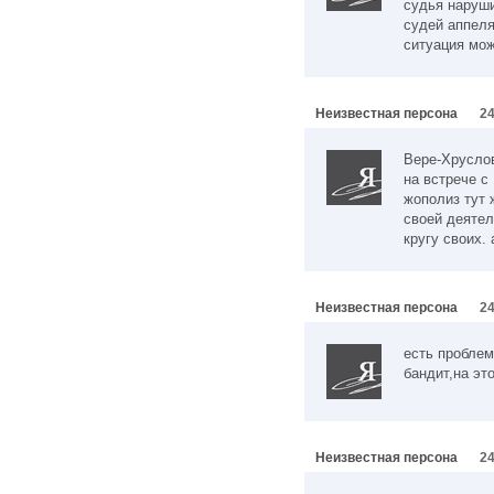
судья наруши
судей аппеля
ситуация мо
Неизвестная персона
24
Вере-Хруслов
на встрече с
жополиз тут 
своей деятел
кругу своих.
Неизвестная персона
24
есть проблем
бандит,на эт
Неизвестная персона
24