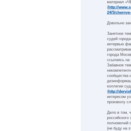
материал 
(
http://www.s
24/5/chernye
Довольно зан
Занятное тем
судей города
интервью фак
рассматрива
города Москв
ссылаясь на 
Забавное тем
некомпетентн
сообщества и
дезинформац
коллегии суд
(
http://dervi
интересом уз
произволу с
Дело в том, 
российского 
полномочий с
(не буду на 