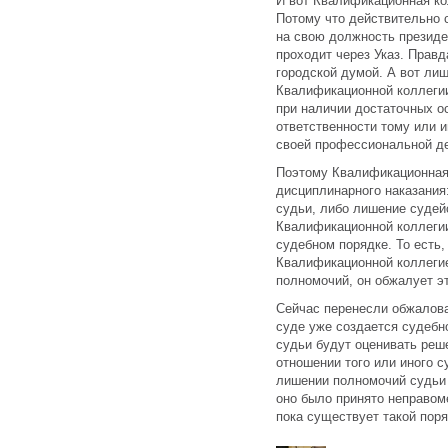
И вот Квалификационная кол
Потому что действительно 
на свою должность презид
проходит через Указ. Прав
городской думой. А вот ли
Квалификационной коллегии
при наличии достаточных о
ответственности тому или 
своей профессиональной де
Поэтому Квалификационная
дисциплинарного наказания
судьи, либо лишение судей
Квалификационной коллегии
судебном порядке. То есть,
Квалификационной коллеги
полномочий, он обжалует э
Сейчас перенесли обжалова
суде уже создается судебн
судьи будут оценивать реш
отношении того или иного с
лишении полномочий судьи (
оно было принято неправоме
пока существует такой поря