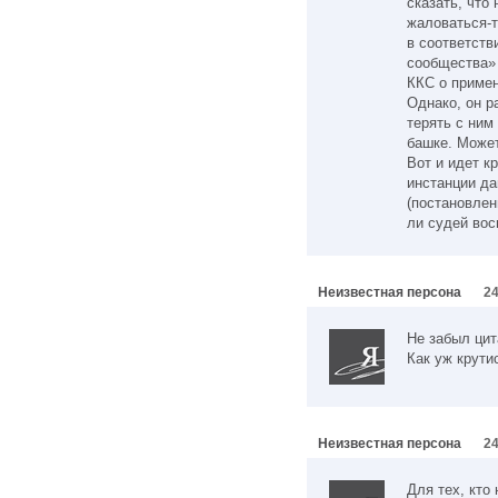
сказать, что
жаловаться-
в соответств
сообщества» 
ККС о примен
Однако, он р
терять с ним
башке. Может
Вот и идет к
инстанции да
(постановлен
ли судей во
Неизвестная персона
24
Не забыл цит
Как уж крути
Неизвестная персона
24
Для тех, кто