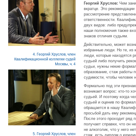
Георгий Хруслов:
Чем зан
вкратце. Это рекомендации
рассмотрение представлени
ответственности. Квалифик
двух видов: либо предупре
наши полномочия также вхо
знаков отличия судьям.
Действительно, может возн
избранные люди. Но те, из 
4. Георгий Хруслов, член
люди, которые находятся р
Квалификационной коллегии судей
судьей либо получить реко
Москвы, ч. 4
судьи, нужны некие формал
образование, стаж работы 
судимости, чтобы человек н
Формально под эти признак
возникает вопрос: кто-то хо
судьей. И поэтому когда че
судьей и оценив по формаль
обращается в нашу Квалиф
просьбой дать ему рекомен
После этого проходит ряд 
получает справки, что он не
не алкоголик, что у него не
5. Георгий Хруслов, член
стаж, есть диплом о юридич