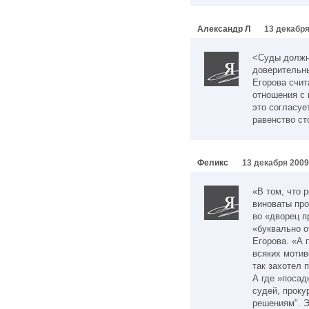
Александр Л
13 декабря
<Суды должн
доверительны
Егорова счит
отношения с 
это согласуе
равенство ст
Феликс
13 декабря 2009
«В том, что 
виноваты про
во «дворец п
«буквально о
Егорова. «А 
всяких мотив
так захотел 
А где »посад
судей, проку
решениям". Э