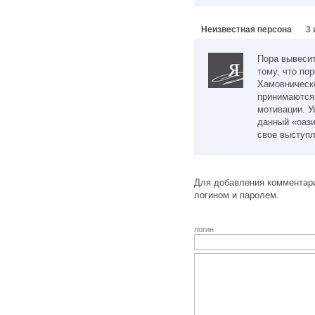
Неизвестная персона
3 
Пора вывесит
тому, что по
Хамовническ
принимаются 
мотивации. У
данный «оази
свое выступл
Для добавления комментари
логином и паролем.
логин