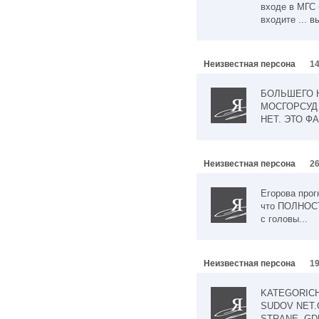
входе в МГС 
входите ... 
Неизвестная персона
14
БОЛЬШЕГО 
МОСГОРСУД 
НЕТ. ЭТО ФА
Неизвестная персона
26
Егорова прог
что ПОЛНОС
с головы...
Неизвестная персона
19
KATEGORICH
SUDOV NET.O
STRANE, GD