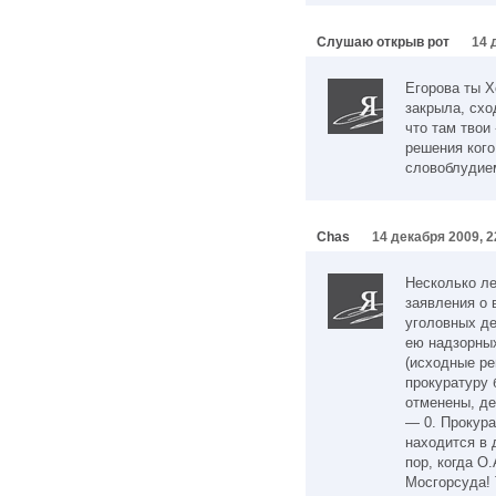
Слушаю открыв рот
14 
Егорова ты Х
закрыла, схо
что там твои
решения кого
словоблудие
Chas
14 декабря 2009, 2
Несколько ле
заявления о 
уголовных де
ею надзорны
(исходные р
прокуратуру
отменены, де
— 0. Прокура
находится в 
пор, когда О
Мосгорсуда! 