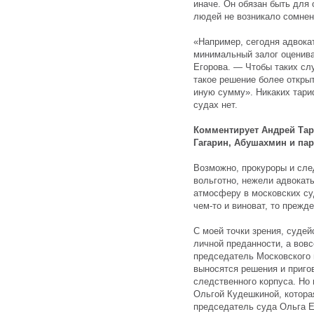
иначе. Он обязан быть для
людей не возникало сомнен
«Например, сегодня адвокат
минимальный залог оценива
Егорова. — Чтобы таких сл
такое решение более открыт
иную сумму». Никаких тари
судах нет.
Комментирует Андрей Тар
Гагарин, Абушахмин и па
Возможно, прокуроры и сле
вольготно, нежели адвокаты
атмосферу в московских су
чем-то и виноват, то прежд
С моей точки зрения, суде
личной преданности, а вов
председатель Московского г
выносятся решения и приго
следственного корпуса. Но 
Ольгой Кудешкиной, которая
председатель суда Ольга Е