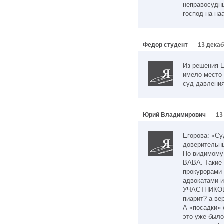
неправосудны
господ на наа
Федор студент
13 декаб
Из решения Е
имело место 
суд давления
Юрий Владимирович
13
Егорова: «С
доверительны
По видимому
ВАВА. Такие 
прокурорами 
адвокатами 
УЧАСТНИКОВ
пиарит? а ве
А «посадки» 
это уже было