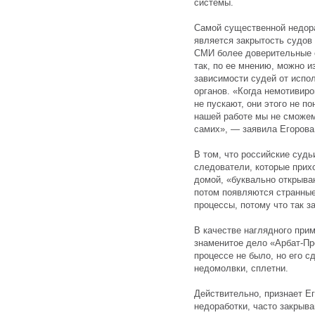
системы.
Самой существенной недора
является закрытость судов
СМИ более доверительные о
так, по ее мнению, можно и
зависимости судей от испо
органов. «Когда немотивиро
не пускают, они этого не по
нашей работе мы не сможем.
самих», — заявила Егоров
В том, что российские судь
следователи, которые прихо
домой, «буквально открыва
потом появляются странные
процессы, потому что так з
В качестве наглядного при
знаменитое дело «Арбат-Пр
процессе не было, но его 
недомолвки, сплетни.
Действительно, признает Ег
недоработки, часто закрыв