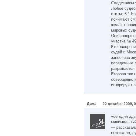
Следствием 
Любое судеб
статье 6.1 К
понимают см
желают пони
мировых суд
Они совершен
участка № 4
Кто похорони
судей г. Мос
заносчиво зв
порядочные 
разрывается 
Егорова так 
совершенно и
игнорируют 
Дима
22 декабря 2009, 
«сегодня адв
минимальный 
— рассказала
возникало, с