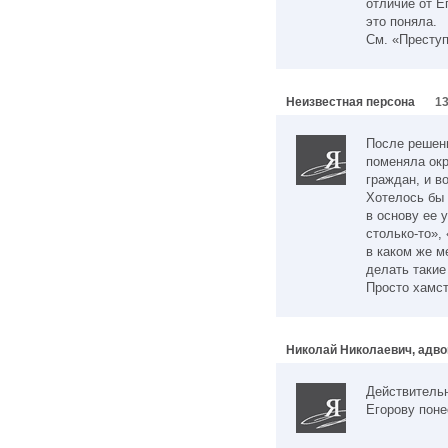
отличие от Е
это поняла.
См. «Преступ
Неизвестная персона
13
После решен
поменяла окр
граждан, и в
Хотелось бы 
в основу ее 
столько-то»,
в каком же м
делать такие
Просто хамст
Николай Николаевич, адво
Действитель
Егорову поне