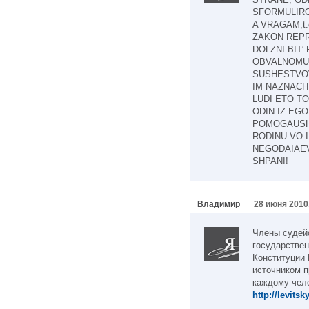
SFORMULIRO
A VRAGAM,t.
ZAKON REPRE
DOLZNI BIT′
OBVALNOMU 
SUSHESTVOV
IM NAZNACHE
LUDI ETO TO
ODIN IZ EG
POMOGAUSHA
RODINU VO 
NEGODAIAEV
SHPANI!
Владимир
28 июня 2010
Члены судей
государствен
Конституции 
источником п
каждому чел
http://levits