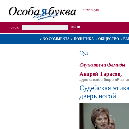
на главную
поиск:
NO COMMENTS
ПОЛИТИКА
ОБЩЕСТВО
ВЫ
Суд
Служители Фемиды
Андрей Тарасов,
адвокатское бюро «Резни
Судейская этика
дверь ногой