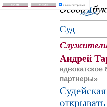
печать
отмена
с комментариями
Суд
Служител
Андрей Та
адвокатское 
партнеры»
Судейская
открывать