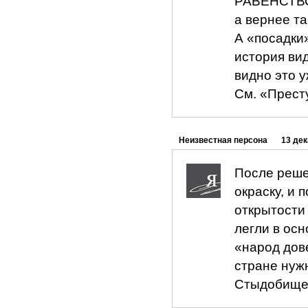
РАВЕНСТВО
а вернее та
А «посадки»
история вид
видно это у
См. «Прест
Неизвестная персона
13 дек
После реше
окраску, и 
открытости 
легли в осн
«народ дове
стране нуж
Стыдобище.