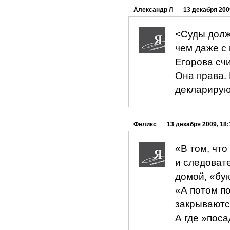
Александр Л
13 декабря 200
<Суды долж
чем даже с
Егорова счи
Она права. 
декларирую
Феликс
13 декабря 2009, 18:
«В том, что
и следовате
домой, «бу
«А потом п
закрываются
А где »поса