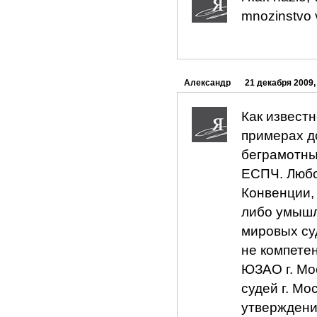
mnozinstvo v
Александр
21 декабря 2009,
Как известн
примерах до
беграмотны
ЕСПЧ. Любо
Конвенции,
либо умышл
мировых су
не компете
ЮЗАО г. Мо
судей г. Мо
утверждени