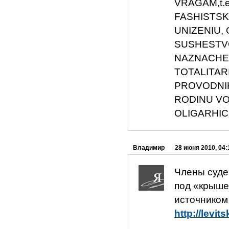
VRAGAM,t.e
FASHISTSKI
UNIZENIU,
SUSHESTVO
NAZNACHENN
TOTALITARI
PROVODNIK
RODINU VO
OLIGARHIC
Владимир
28 июня 2010, 04:
Члены суде
под «крыше
источником
http://levit