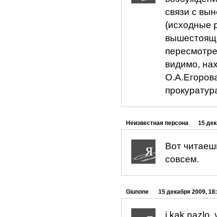
связи с вы
(исходные 
вышестояще
пересмотрен
видимо, нах
О.А.Егоров
прокуратур
Неизвестная персона
15 дек
Вот читаешь
совсем.
Giunone
15 декабря 2009, 18
i kak nazlo,