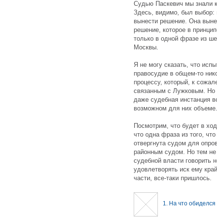
Судью Паскевич мы знали к
Здесь, видимо, был выбор:
вынести решение. Она вын
решение, которое в принци
только в одной фразе из ш
Москвы.
Я не могу сказать, что ис
правосудие в общем-то ник
процессу, который, к сожал
связанным с Лужковым. Но т
даже судебная инстанция в
возможном для них объеме
Посмотрим, что будет в хо
что одна фраза из того, чт
отвергнута судом для опро
районным судом. Но тем не
судебной власти говорить н
удовлетворять иск ему край
части, все-таки пришлось.
1. На что обиделся