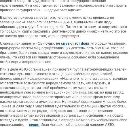
пациента Кащенко. Суд, естественно, это прокуророво желание
удовлетворил. Ну и как с такими вот законами и правоохранителями строить
правовое государство?» — недоумевает адвокат.
В качестве примера запрета того, чего нет, можно взять процессы по
запрещению «Северного братства» и АБТО. Жили-были некие люди,
общались друг с другой, что-то делали. Потом кто-то с кем-то поругался, кого-
то посадили, сайты закрылись, деятельности давно никакой нету, но это все
не помеха для запрета того, чего не существует.
Скажем, при запрете «СБ» судью
не смутил тот факт
, что среди указанных
прокурором Москвы лиц, осуществляющих деятельность в МОО «Северное
братство», были лишь «создатели» и «руководители», но ни одного рядового
члена, что кажется как минимум странным, особенно если объединение
якобы еще и межрегиональное.
Или в деле АБТО организацией признается группа автономов-поджигателей,
хотя сама суть автономности в отрицании и избегании организаций,
формальностей и деанонимизации. «Нас много чего не устраивало, начиная
от отсутствия возможности народу самому решать, как ему жить, и
заканчивая следствиями этой проблемы, в том числе мы считали
необходимым ужесточение миграционной политики, так как, на наш взгляд,
недопустимо какое-либо паразитирование и нанесение вреда местному
населению со стороны иммигрантов. Но никакой организации у нас не было.
Точнее, в 2009 году я участвовал в деятельности коалиции «Другая Россия»,
но затем вышел из ее рядов, предпочтя автономное сопротивление —
политический активизм без лидеров и организаций, основанный на общих
взглядах и идеях. Став автономом, я априори не мог быть членом каких-либо
организаций», —
пишет
Иван Асташин, объявленный лидером АБТО.