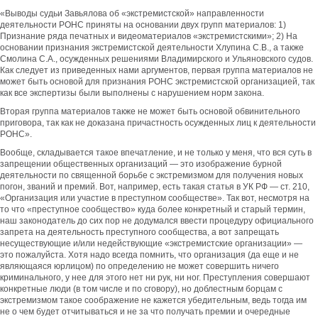
«Выводы судьи Завьялова об «экстремистской» направленности
деятельности РОНС приняты на основании двух групп материалов: 1)
Признание ряда печатных и видеоматериалов «экстремистскими»; 2) На
основании признания экстремистской деятельности Хлупина С.В., а также
Смолина С.А., осужденных решениями Владимирского и Ульяновского судов.
Как следует из приведенных нами аргументов, первая группа материалов не
может быть основой для признания РОНС экстремистской организацией, так
как все экспертизы были выполнены с нарушением норм закона.
Вторая группа материалов также не может быть основой обвинительного
приговора, так как не доказана причастность осужденных лиц к деятельности
РОНС».
Вообще, складывается такое впечатление, и не только у меня, что вся суть в
запрещении общественных организаций — это изображение бурной
деятельности по священной борьбе с экстремизмом для получения новых
погон, званий и премий. Вот, например, есть такая статья в УК РФ — ст. 210,
«Организация или участие в преступном сообществе». Так вот, несмотря на
то что «преступное сообщество» куда более конкретный и старый термин,
наш законодатель до сих пор не додумался ввести процедуру официального
запрета на деятельность преступного сообщества, а вот запрещать
несуществующие и/или недействующие «экстремистские организации» —
это пожалуйста. Хотя надо всегда помнить, что организация (да еще и не
являющаяся юрлицом) по определению не может совершить ничего
криминального, у нее для этого нет ни рук, ни ног. Преступления совершают
конкретные люди (в том числе и по сговору), но доблестным борцам с
экстремизмом такое соображение не кажется убедительным, ведь тогда им
не о чем будет отчитываться и не за что получать премии и очередные