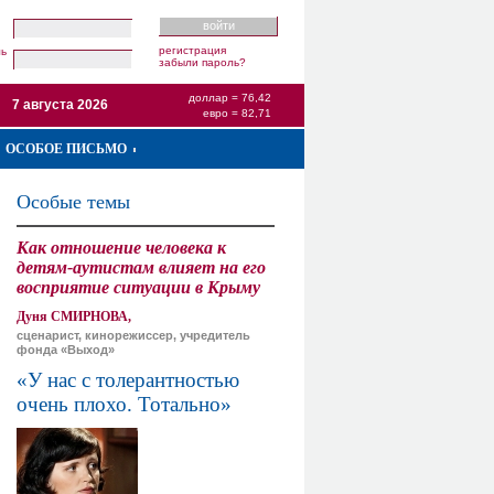
регистрация
ль
забыли пароль?
доллар = 76,42
7 августа 2026
евро = 82,71
ОСОБОЕ ПИСЬМО
Особые темы
Как отношение человека к
детям-аутистам влияет на его
восприятие ситуации в Крыму
Дуня СМИРНОВА,
сценарист, кинорежиссер, учредитель
фонда «Выход»
«У нас с толерантностью
очень плохо. Тотально»