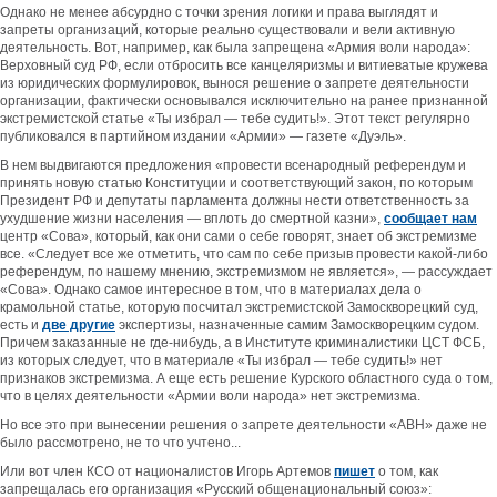
Однако не менее абсурдно с точки зрения логики и права выглядят и
запреты организаций, которые реально существовали и вели активную
деятельность. Вот, например, как была запрещена «Армия воли народа»:
Верховный суд РФ, если отбросить все канцеляризмы и витиеватые кружева
из юридических формулировок, вынося решение о запрете деятельности
организации, фактически основывался исключительно на ранее признанной
экстремистской статье «Ты избрал — тебе судить!». Этот текст регулярно
публиковался в партийном издании «Армии» — газете «Дуэль».
В нем выдвигаются предложения «провести всенародный референдум и
принять новую статью Конституции и соответствующий закон, по которым
Президент РФ и депутаты парламента должны нести ответственность за
ухудшение жизни населения — вплоть до смертной казни»,
сообщает нам
центр «Сова», который, как они сами о себе говорят, знает об экстремизме
все. «Следует все же отметить, что сам по себе призыв провести какой-либо
референдум, по нашему мнению, экстремизмом не является», — рассуждает
«Сова». Однако самое интересное в том, что в материалах дела о
крамольной статье, которую посчитал экстремистской Замоскворецкий суд,
есть и
две другие
экспертизы, назначенные самим Замоскворецким судом.
Причем заказанные не где-нибудь, а в Институте криминалистики ЦСТ ФСБ,
из которых следует, что в материале «Ты избрал — тебе судить!» нет
признаков экстремизма. А еще есть решение Курского областного суда о том,
что в целях деятельности «Армии воли народа» нет экстремизма.
Но все это при вынесении решения о запрете деятельности «АВН» даже не
было рассмотрено, не то что учтено...
Или вот член КСО от националистов Игорь Артемов
пишет
о том, как
запрещалась его организация «Русский общенациональный союз»: