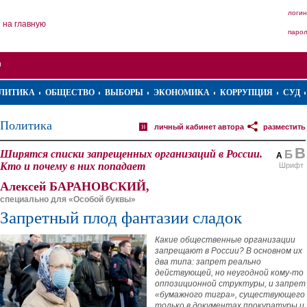
логин
на главную
паро
ЛИТИКА
ОБЩЕСТВО
ВЫБОРЫ
ЭКОНОМИКА
КОРРУПЦИЯ
СУД
Политика
личный кабинет автора
разместить
В
Ширятся списки запрещенных организаций в России.
Б
А
Кто и почему в них попадает
Шрифт
Алексей БАРАНОВСКИЙ,
специально для «Особой буквы»
Запретный плод фантазии сладок
Какие общественные организации
запрещают в России? В основном их
два типа: запрет реально
действующей, но неугодной кому-то
оппозиционной структуры, и запрет
«бумажного тигра», существующего
только в документах прокуратуры и