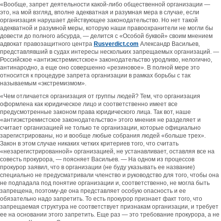
«Вообще, запрет деятельности какой-либо общественной организации —
это, на мой взгляд, вполне адекватная и разумная мера в случае, если
организация нарушает действующее законодательство. Но нет такой
адекватной и разумной меры, которую наши правоохранители не могли бы
довести до полного абсурда, — делится с «Особой буквой» своим мнением
адвокат правозащитного центра
Rusverdict
.
com
Александр Васильев,
представлявший в судах интересы нескольких запрещаемых организаций. —
Российское «антиэкстремистское» законодательство уродливо, нелогично,
антинародно, а еще оно совершенно «резиновое». В полной мере это
относится к процедуре запрета организации в рамках борьбы с так
называемым «экстремизмом».
«Чем отличается организация от группы людей? Тем, что организация
оформлена как юридическое лицо и соответственно имеет все
предусмотренные законом права юридического лица. Так вот, наше
«антиэкстремистское законодательство» этого мнения не разделяет и
считает организацией не только те организации, которые официально
зарегистрированы, но и вообще любые собрания людей «больше трех».
Закон в этом случае никаких четких критериев того, что считать
«незарегистрированной» организацией, не устанавливает, оставляя все на
совесть прокурора, — поясняет Васильев. — На одном из процессов
прокурор заявил, что в организации (не буду указывать ее название)
специально не предусматривали членство и руководство для того, чтобы она
не подпадала под понятие организации и, соответственно, не могла быть
запрещена, поэтому-де она представляет особую опасность и ее
обязательно надо запретить. То есть прокурор признает факт того, что
запрещаемая структура не соответствует признакам организации, и требует
ее на основании этого запретить. Еще раз — это требование прокурора, а не