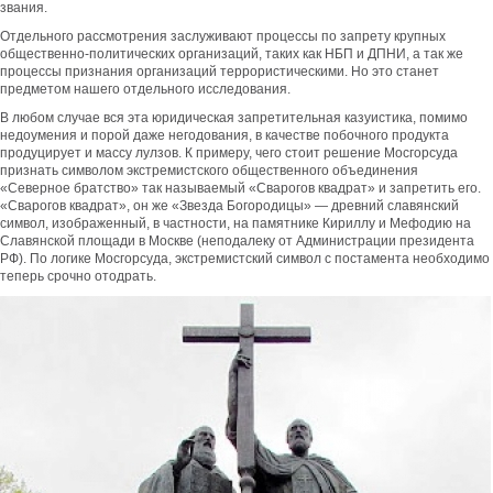
звания.
Отдельного рассмотрения заслуживают процессы по запрету крупных
общественно-политических организаций, таких как НБП и ДПНИ, а так же
процессы признания организаций террористическими. Но это станет
предметом нашего отдельного исследования.
В любом случае вся эта юридическая запретительная казуистика, помимо
недоумения и порой даже негодования, в качестве побочного продукта
продуцирует и массу лулзов. К примеру, чего стоит решение Мосгорсуда
признать символом экстремистского общественного объединения
«Северное братство» так называемый «Сварогов квадрат» и запретить его.
«Сварогов квадрат», он же «Звезда Богородицы» — древний славянский
символ, изображенный, в частности, на памятнике Кириллу и Мефодию на
Славянской площади в Москве (неподалеку от Администрации президента
РФ). По логике Мосгорсуда, экстремистский символ с постамента необходимо
теперь срочно отодрать.