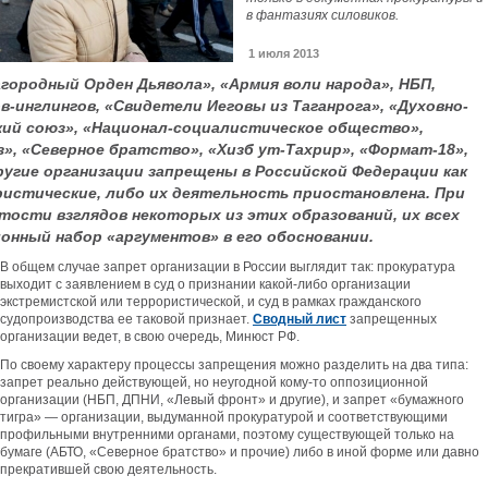
в фантазиях силовиков.
1 июля 2013
городный Орден Дьявола», «Армия воли народа», НБП,
-инглингов, «Свидетели Иеговы из Таганрога», «Духовно-
ский союз», «Национал-социалистическое общество»,
», «Северное братство», «Хизб ут-Тахрир», «Формат-18»,
ругие организации запрещены в Российской Федерации как
истические, либо их деятельность приостановлена. При
тости взглядов некоторых из этих образований, их всех
онный набор «аргументов» в его обосновании.
В общем случае запрет организации в России выглядит так: прокуратура
выходит с заявлением в суд о признании какой-либо организации
экстремистской или террористической, и суд в рамках гражданского
судопроизводства ее таковой признает.
Сводный лист
запрещенных
организации ведет, в свою очередь, Минюст РФ.
По своему характеру процессы запрещения можно разделить на два типа:
запрет реально действующей, но неугодной кому-то оппозиционной
организации (НБП, ДПНИ, «Левый фронт» и другие), и запрет «бумажного
тигра» — организации, выдуманной прокуратурой и соответствующими
профильными внутренними органами, поэтому существующей только на
бумаге (АБТО, «Северное братство» и прочие) либо в иной форме или давно
прекратившей свою деятельность.