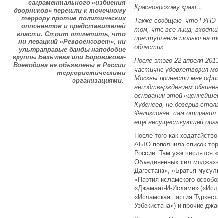
сакраментального «избиения
Красноярскому краю…
дворников» перешли к точечному
террору против политических
Также сообщаю, что ГУПЭ 
оппонентов и представителей
том, что все лица, входящ
власти. Стоит отметить, что
преступления только на т
ни левацкий «Реввоенсовет», ни
области».
ультраправые банды наподобие
группы Базылева или Боровикова-
После этого 22 апреля 2013
Воеводина не объявлены в России
частично удовлетворил мое
террористическими
Москвы принести мне офиц
организациями.
неподтверждением обвинени
основании этой «ценнейшей
Куденеев, не доверив сто
Феликсовне, сам отправил 
еще несуществующей орга
После того как ходатайств
АБТО пополнила список тер
России. Там уже числятся
Объединенных сил моджахед
Дагестана», «Братья-мусул
«Партия исламского освобо
«Джамаат-И-Ислами» («Исла
«Исламская партия Туркес
Узбекистана») и прочие дж