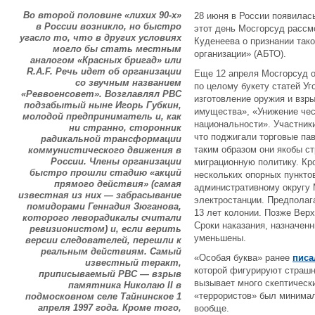
Во второй половине «лихих 90-х»
28 июня в России появилась
в России возникло, но быстро
этот день Мосгорсуд рассм
угасло то, что в других условиях
Куденеева о признании так
могло бы стать местным
организации» (АБТО).
аналогом «Красных бригад» или
R.A.F. Речь идет об организации
Еще 12 апреля Мосгорсуд 
со звучным названием
по целому букету статей Уг
«Реввоенсовет». Возглавлял РВС
изготовление оружия и взр
подзабытый ныне Игорь Губкин,
имущества», «Унижение чес
молодой предприниматель и, как
национальности». Участник
ни странно, сторонник
что поджигали торговые па
радикальной трансформации
таким образом они якобы с
коммунистического движения в
России. Члены организации
миграционную политику. Кр
быстро прошли стадию «акций
нескольких опорных пункт
прямого действия» (самая
административному округу 
известная из них — забрасывание
электростанции. Предпола
помидорами Геннадия Зюганова,
13 лет колонии. Позже Верх
которого леворадикалы считали
Сроки наказания, назначен
ревизионистом) и, если верить
уменьшены.
версии следователей, перешли к
реальным действиям. Самый
«Особая буква» ранее
писа
известный теракт,
которой фигурируют страшн
приписываемый РВС — взрыв
вызывает много скептическ
памятника Николаю II в
«террористов» был минимал
подмосковном селе Тайнинское 1
апреля 1997 года. Кроме того,
вообще.