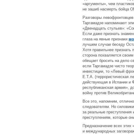
«аргументы», чем пластико
не зашиб насмерть бойца
Разговоры левофронтовцев 
Таргамадзе напоминают эпи
«Двенадцать стульев»: «Со
Если даже признать знамен
глаза на явные признаки
мо
лучшем случае беседу Ост
Хотя правильнее признать 
сторона похваляется свои
обещает бросить на дело с
если Таргамадзе чисто теор
инвестиции, то «Левый фрон
E.T.A. (террористическая л
действующая в Испании и Ф
республиканская армия», д
войну против Великобритани
Все это, напомним, отличн
следователям. Но силовики 
за реальные преступления 
преступлениям, которые он
Предназначение всех этих 
и международных заговорах