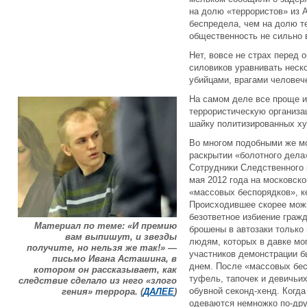
на долю «террористов» из 
беспредела, чем на долю те
общественность не сильно 
Нет, вовсе не страх перед
силовиков уравнивать неск
убийцами, врагами человече
На самом деле все проще и
террористическую организа
шайку политизированных ху
Во многом подобными же м
раскрытии «болотного дела»
Сотрудники Следственного 
мая 2012 года на московск
«массовых беспорядков», к
Происходившее скорее можн
безответное избиение граж
Материал по теме: «И премию
брошены в автозаки только
вам выпишут, и звезды
людям, которых в давке мо
получите, но нельзя же так!» —
участников демонстрации б
письмо Ивана Асташина, в
днем. После «массовых бес
котором он рассказывает, как
туфель, тапочек и девичьи
следствие сделало из него «злого
обувной секонд-хенд. Когда
гения» террора. (
ДАЛЕЕ
)
одеваются немножко по-дру