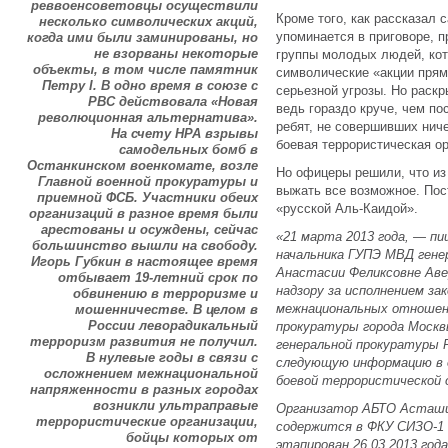
реввоенсоветовцы осуществили
Кроме того, как рассказал 
несколько символических акций,
упоминается в приговоре, 
когда ими были заминированы, но
не взорваны некоторые
группы молодых людей, кот
объекты, в том числе памятник
символические «акции прям
Петру I. В одно время в союзе с
серьезной угрозы. Но раск
РВС действовала «Новая
ведь гораздо круче, чем п
революционная альтернатива».
ребят, не совершивших нич
На счету НРА взрывы
боевая террористическая ор
самодельных бомб в
Останкинском военкомате, возле
Но офицеры решили, что из
Главной военной прокуратуры и
выжать все возможное. По
приемной ФСБ. Участники обеих
«русской Аль-Каидой».
организаций в разное время были
арестованы и осуждены, сейчас
«21 марта 2013 года, — 
большинство вышли на свободу.
начальника ГУПЭ МВД гене
Игорь Губкин в настоящее время
Анастасии Феликсовне Авер
отбывает 19-летний срок по
надзору за исполнением за
обвинению в терроризме и
межнациональных отношен
мошенничестве. В целом в
России леворадикальный
прокуратуры города Москвы
терроризм развития не получил.
генеральной прокуратуры 
В нулевые годы в связи с
следующую информацию в 
осложнением межнациональной
боевой террористической о
напряженности в разных городах
возникли ультраправые
Организатор АБТО Асташи
террористические организации,
содержится в ФКУ СИЗО-1
бойцы которых от
этапирован 26.03.2013 год