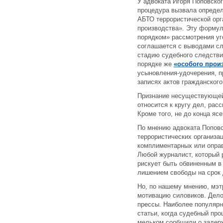
У адвоката Игоря Поповско
процедура вызвала определ
АБТО террористической орг
производства». Эту формул
порядком» рассмотрения уг
соглашается с выводами сл
стадию судебного следствия
порядке же
«особого прои
усыновления-удочерения, п
записях актов гражданского
Признание несуществующей 
относится к кругу дел, рас
Кроме того, не до конца яс
По мнению адвоката Поповс
террористических организа
комплиментарных или оправ
Любой журналист, который 
рискует быть обвиненным в
лишением свободы на срок 
Но, по нашему мнению, мэт
мотивацию силовиков. Дело
прессы. Наиболее популярн
статьи, когда судебный пр
мельком сообщили о задерж